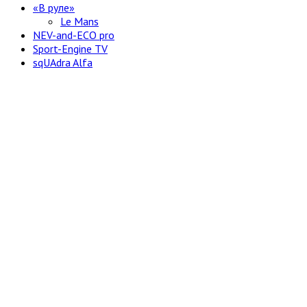
«В руле»
Le Mans
NEV-and-ECO pro
Sport-Engine TV
sqUAdra Alfa