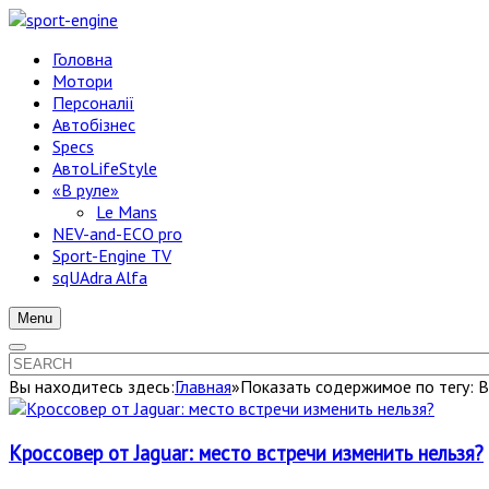
Головна
Мотори
Персоналії
Автобізнес
Specs
АвтоLifeStyle
«В руле»
Le Mans
NEV-and-ECO pro
Sport-Engine TV
sqUAdra Alfa
Menu
Вы находитесь здесь:
Главная
»
Показать содержимое по тегу:
Кроссовер от Jaguar: место встречи изменить нельзя?