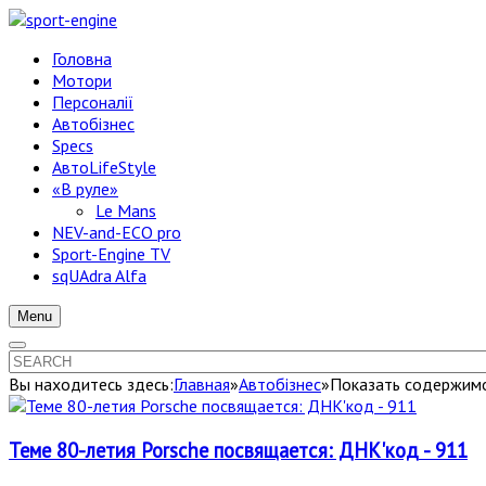
Головна
Мотори
Персоналії
Автобізнес
Specs
АвтоLifeStyle
«В руле»
Le Mans
NEV-and-ECO pro
Sport-Engine TV
sqUAdra Alfa
Menu
Вы находитесь здесь:
Главная
»
Автобізнес
»
Показать содержимое
Теме 80-летия Porsche посвящается: ДНК'код - 911