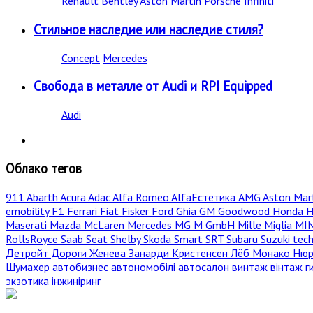
Renault
Bentley
Aston Martin
Porsche
Infiniti
Стильное наследие или наследие стиля?
Concept
Mercedes
Свобода в металле от Audi и RPI Equipped
Audi
Облако тегов
911
Abarth
Acura
Adac
Alfa Romeo
AlfaЕстетика
AMG
Aston Mar
emobility
F1
Ferrari
Fiat
Fisker
Ford
Ghia
GM
Goodwood
Honda
H
Maserati
Mazda
McLaren
Mercedes
MG
M GmbH
Mille Miglia
MI
RollsRoyce
Saab
Seat
Shelby
Skoda
Smart
SRT
Subaru
Suzuki
tec
Детройт
Дороги
Женева
Занарди
Кристенсен
Лёб
Монако
Нюр
Шумахер
автобизнес
автономобілі
автосалон
винтаж
вінтаж
г
экзотика
інжиніринг