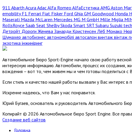
911
Abarth
Acura
Adac
Alfa Romeo
AlfaЕстетика
AMG
Aston Mar
emobility
F1
Ferrari
Fiat
Fisker
Ford
Ghia
GM
Goodwood
Honda
H
Maserati
Mazda
McLaren
Mercedes
MG
M GmbH
Mille Miglia
MI
RollsRoyce
Saab
Seat
Shelby
Skoda
Smart
SRT
Subaru
Suzuki
tec
Детройт
Дороги
Женева
Занарди
Кристенсен
Лёб
Монако
Нюр
Шумахер
автобизнес
автономобілі
автосалон
винтаж
вінтаж
г
экзотика
інжиніринг
Автомобильное Бюро Sport-Engine начало свою работу весной 
интересную информацию. Автомобили, процесс их создания, жи
вождения – вот то, чем живем мы и чем готовы поделиться с 
Если стиль и качество нашей работы вызвали у Вас интерес в 
Искренне надеюсь, что Вам у нас понравится.
Юрий Бугаев, основатель и руководитель Автомобильного Бюр
Копирайт © 2026 Автомобильное бюро Sport Engine. Все пра
Создание веб сайтов
Головна