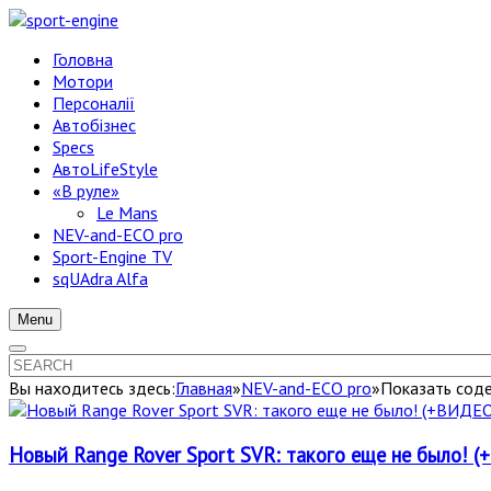
Головна
Мотори
Персоналії
Автобізнес
Specs
АвтоLifeStyle
«В руле»
Le Mans
NEV-and-ECO pro
Sport-Engine TV
sqUAdra Alfa
Menu
Вы находитесь здесь:
Главная
»
NEV-and-ECO pro
»
Показать соде
Новый Range Rover Sport SVR: такого еще не было! 