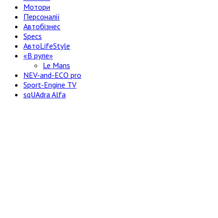
Мотори
Персоналії
Автобізнес
Specs
АвтоLifeStyle
«В руле»
Le Mans
NEV-and-ECO pro
Sport-Engine TV
sqUAdra Alfa