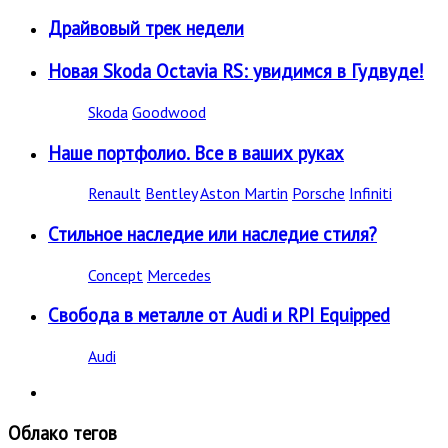
Драйвовый трек недели
Новая Skoda Octavia RS: увидимся в Гудвуде!
Skoda
Goodwood
Наше портфолио. Все в ваших руках
Renault
Bentley
Aston Martin
Porsche
Infiniti
Стильное наследие или наследие стиля?
Concept
Mercedes
Свобода в металле от Audi и RPI Equipped
Audi
Облако тегов