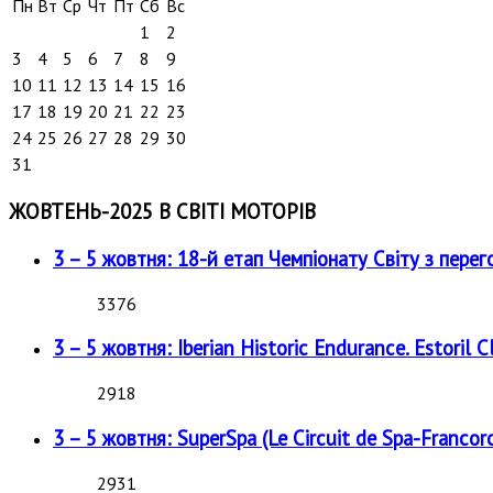
Пн
Вт
Ср
Чт
Пт
Сб
Вс
1
2
3
4
5
6
7
8
9
10
11
12
13
14
15
16
17
18
19
20
21
22
23
24
25
26
27
28
29
30
31
ЖОВТЕНЬ-2025 В СВІТІ МОТОРІВ
3 – 5 жовтня: 18-й етап Чемпіонату Світу з перег
3376
3 – 5 жовтня: Iberian Historic Endurance. Estoril Cl
2918
3 – 5 жовтня: SuperSpa (Le Circuit de Spa-Francor
2931