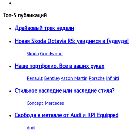
Топ-5 публикаций
Драйвовый трек недели
Новая Skoda Octavia RS: увидимся в Гудвуде!
Skoda
Goodwood
Наше портфолио. Все в ваших руках
Renault
Bentley
Aston Martin
Porsche
Infiniti
Стильное наследие или наследие стиля?
Concept
Mercedes
Свобода в металле от Audi и RPI Equipped
Audi