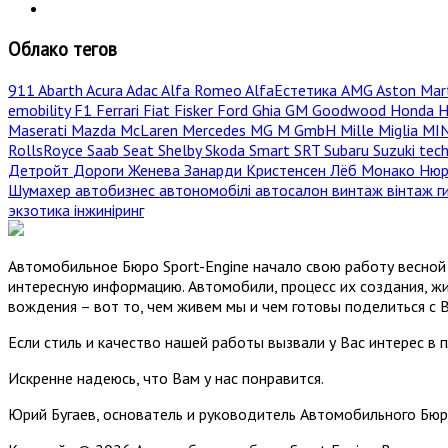
Облако тегов
911
Abarth
Acura
Adac
Alfa Romeo
AlfaЕстетика
AMG
Aston Mar
emobility
F1
Ferrari
Fiat
Fisker
Ford
Ghia
GM
Goodwood
Honda
H
Maserati
Mazda
McLaren
Mercedes
MG
M GmbH
Mille Miglia
MI
RollsRoyce
Saab
Seat
Shelby
Skoda
Smart
SRT
Subaru
Suzuki
tec
Детройт
Дороги
Женева
Занарди
Кристенсен
Лёб
Монако
Нюр
Шумахер
автобизнес
автономобілі
автосалон
винтаж
вінтаж
г
экзотика
інжиніринг
Автомобильное Бюро Sport-Engine начало свою работу весной 
интересную информацию. Автомобили, процесс их создания, жи
вождения – вот то, чем живем мы и чем готовы поделиться с 
Если стиль и качество нашей работы вызвали у Вас интерес в 
Искренне надеюсь, что Вам у нас понравится.
Юрий Бугаев, основатель и руководитель Автомобильного Бюр