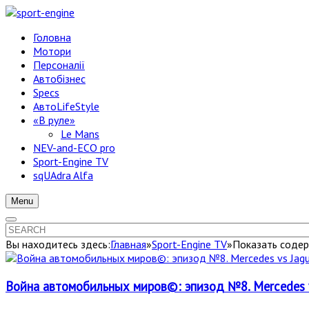
Головна
Мотори
Персоналії
Автобізнес
Specs
АвтоLifeStyle
«В руле»
Le Mans
NEV-and-ECO pro
Sport-Engine TV
sqUAdra Alfa
Menu
Вы находитесь здесь:
Главная
»
Sport-Engine TV
»
Показать содер
Война автомобильных миров©: эпизод №8. Mercedes 