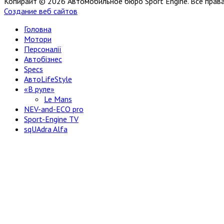
Копирайт © 2026 Автомобильное бюро Sport Engine. Все пра
Создание веб сайтов
Головна
Мотори
Персоналії
Автобізнес
Specs
АвтоLifeStyle
«В руле»
Le Mans
NEV-and-ECO pro
Sport-Engine TV
sqUAdra Alfa