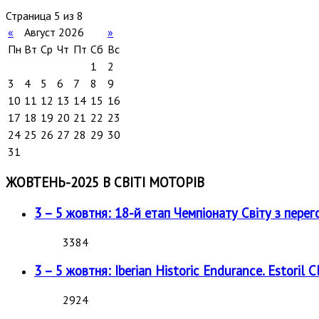
Страница 5 из 8
«
Август 2026
»
Пн
Вт
Ср
Чт
Пт
Сб
Вс
1
2
3
4
5
6
7
8
9
10
11
12
13
14
15
16
17
18
19
20
21
22
23
24
25
26
27
28
29
30
31
ЖОВТЕНЬ-2025 В СВІТІ МОТОРІВ
3 – 5 жовтня: 18-й етап Чемпіонату Світу з перег
3384
3 – 5 жовтня: Iberian Historic Endurance. Estoril Cl
2924