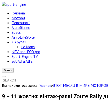
Головна
Мотори
Персоналії
Автобізнес
Specs
АвтоLifeStyle
«В руле»
Le Mans
NEV-and-ECO pro
Sport-Engine TV
sqUAdra Alfa
Menu
Вы находитесь здесь:
Главная
»
ЭТОТ МЕСЯЦ В МИРЕ МОТОРО
9 – 11 жовтня: вінтаж-раллі Zoute Rally 