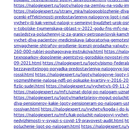
https://nalogiexpert.ru/lgoty/nalog-na-zemlyu-na-vodu-i
https://nalogiexpert.ru/strany_mira/nalogooblozhenie-dlya
ocenki-effektivnosti-predostavlennyx-nalogovyx-lgot-i-na
vychety-ili-kak-vernut-nalogi-v-semejnyj-byudzhet-urok-o
v-tobolske-tyumenskaya-oblast-v-2022-godu-fns-mfc-na-
nasledstva-poluchennyj-iz-za-granicy-petropavlovsk-kam
vychet-dlya-pacientov-medicinskaya-laboratoriya-gemotest
smyagchenie-shtrafov-prodlenie-licenzij-prodazha-valyut
260-000-rublej-poshagovaya-instrukciya.html
https://nal
texnoparkov-dopolnenie-agentstvo-gorodskix-novostej-m
09-2021.html
https://nalogiexpert.ru/lgoty/pismo-feder
bezzayavitelnogo-poryadka-predostavleniya-nalogovyx-lgo
rossii.html
https://nalogiexpert.ru/lgoty/nalogovye-lgoty
vozmeshhenie-naloga-ndfl-pri-pokupke-kvartiry-v-2016-2
fizlic-sudej.html
https://nalogiexpert.ru/vychety/s-09-11-
https://nalogiexpert.ru/mfc/uznat-dolgi-po-nalogam-uznat-
https://nalogiexpert.ru/lgoty/marketplejsy-mogut-poluchi
dlya-pensionerov-kakie-lgoty-pensioneram-po-nalogam-us
rossiyan.html
https://nalogiexpert.ru/vychety/kogda-i-do
https://nalogiexpert.ru/mfc/kak-poluchit-nalogovyj-vych
nedvizhimosti-v-svyazi-s-covid-19-pravovest-audit.html
ht
poluchenie-lgot-po-nalogam.html
https://nalogiexpert.ru