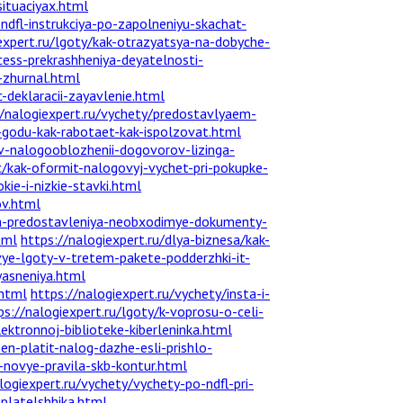
situaciyax.html
-ndfl-instrukciya-po-zapolneniyu-skachat-
expert.ru/lgoty/kak-otrazyatsya-na-dobyche-
ocess-prekrashheniya-deyatelnosti-
-zhurnal.html
deklaracii-zayavlenie.html
//nalogiexpert.ru/vychety/predostavlyaem-
-godu-kak-rabotaet-kak-ispolzovat.html
-v-nalogooblozhenii-dogovorov-lizinga-
c/kak-oformit-nalogovyj-vychet-pri-pokupke-
ie-i-nizkie-stavki.html
ov.html
ila-predostavleniya-neobxodimye-dokumenty-
tml
https://nalogiexpert.ru/dlya-biznesa/kak-
vye-lgoty-v-tretem-pakete-podderzhki-it-
yasneniya.html
.html
https://nalogiexpert.ru/vychety/insta-i-
ps://nalogiexpert.ru/lgoty/k-voprosu-o-celi-
ktronnoj-biblioteke-kiberleninka.html
en-platit-nalog-dazhe-esli-prishlo-
-novye-pravila-skb-kontur.html
logiexpert.ru/vychety/vychety-po-ndfl-pri-
oplatelshhika.html