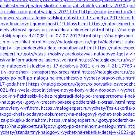
mushhestvennyj-nalog-skolko-zaplatyat-vladelcy-dach-v-2020-god
-ip-kakie-nalogi-platyat-ip-v-2021.html
https://nalogiexpert.ru/l
logovyx-stavok-v-leningradskoj-oblasti-ot-17-aprelya-2017.html
h
snovy-finansovoj-gramotnosti-10-klass.html
https://nalogiexpert.
nedvizhimost-gosuslugi-procedura-dokumenty.html
https://nalogi
chatskij-vopros-4740981-ot-07-07-2022.html
https://nalogiexpert
-moj-sertifikat.html
https://nalogiexpert.ru/lgoty/dajdzhest-za
y-lgoty-i-gospodderzhka-delo-modulbanka.html
https://nalogiexper
ogiexpert.ru/lgoty/vlasti-moskvy-predostavyat-nalogovye-lgoty-
oskva-informacionnoe-agentstvo.html
https://nalogiexpert.ru/v
alnoj-nalogovoj-sluzhby-ot-17-dekabrya-2021-g-n-bs-4-21-17769-
t-v-otnoshenii-transportnyx-sreds.html
https://nalogiexpert.ru/za
-lgoty-po-ndfl-po-nalogu-na-imushhestvo-vychety-pravovedus.htm
017-godu.html
https://nalogiexpert.ru/lgoty/o-poryadke-osvobozh
2021-fns-vvela-dopolnitelnye-novye-kody-vidov-doxodov-i-vycheto
po-inn-fizicheskix-lic-bez-registracii-dolg-po-transportnomu-i-n
t-nalogovye-lgoty-v-tretem-pakete-podderzhki-it-otrasli.html
http
tanovleny-v-rf.html
https://nalogiexpert.ru/vychety/fns-uskorila
-kakogo-chisla-podavat-dokumenty-na-nalogovyj-vychet-srok-podac
et-za-pokupku-doma.html
https://nalogiexpert.ru/lgoty/podderzhk
tps://nalogiexpert.ru/lgoty/lgoty-po-zemelnomu-nalogu.html
htt
/vychety/standartnyj-nalogovyj-vychet-na-rebenka-detej-v-2022-g