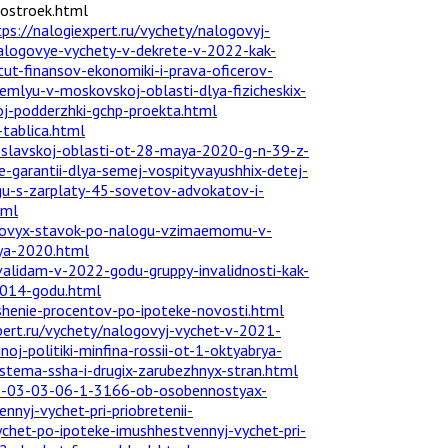
stroek.html
tps://nalogiexpert.ru/vychety/nalogovyj-
nalogovye-vychety-v-dekrete-v-2022-kak-
itut-finansov-ekonomiki-i-prava-oficerov-
emlyu-v-moskovskoj-oblasti-dlya-fizicheskix-
oj-podderzhki-gchp-proekta.html
-tablica.html
roslavskoj-oblasti-ot-28-maya-2020-g-n-39-z-
ye-garantii-dlya-semej-vospityvayushhix-detej-
ogu-s-zarplaty-45-sovetov-advokatov-i-
tml
logovyx-stavok-po-nalogu-vzimaemomu-v-
lya-2020.html
nvalidam-v-2022-godu-gruppy-invalidnosti-kak-
2014-godu.html
ashenie-procentov-po-ipoteke-novosti.html
pert.ru/vychety/nalogovyj-vychet-v-2021-
j-politiki-minfina-rossii-ot-1-oktyabrya-
istema-ssha-i-drugix-zarubezhnyx-stran.html
g-n-03-03-06-1-3166-ob-osobennostyax-
nnyj-vychet-pri-priobretenii-
ychet-po-ipoteke-imushhestvennyj-vychet-pri-