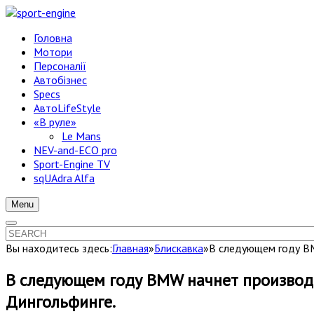
Головна
Мотори
Персоналії
Автобізнес
Specs
АвтоLifeStyle
«В руле»
Le Mans
NEV-and-ECO pro
Sport-Engine TV
sqUAdra Alfa
Menu
Вы находитесь здесь:
Главная
»
Блискавка
»
В следующем году BM
В следующем году BMW начнет производст
Дингольфинге.