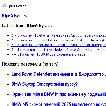
Юрий Бугаев
Latest from Юрий Бугаев
3 – 5 жовтня: 18-й етап Чемпіонату Світу з перегонів клас
3 – 5 жовтня: Iberian Historic Endurance. Estoril Classics (Ci
3 – 5 жовтня: SuperSpa (Le Circuit de Spa-Francorchamps, B
5 – 11 жовтня: раллі-тур Modena Cento Ore (Milan – Moden
7 – 11 жовтня: 1000 Miglia Experience Greece
Похожие материалы (по тегу)
Land Rover Defender: визнання від Джорджетт
BMW Skytop Concept: зміна курсу?
Франк ван Мііл з BMW M про акценти у подільшій
BMW M5 сьомої генерації 2025 модельного року: є