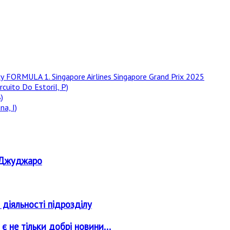
у FORMULA 1. Singapore Airlines Singapore Grand Prix 2025
rcuito Do Estoril, P)
)
a, I)
о Джуджаро
 діяльності підрозділу
 не тільки добрі новини...