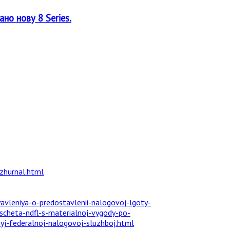
но нову 8 Series.
-zhurnal.html
vleniya-o-predostavlenii-nalogovoj-lgoty-
ascheta-ndfl-s-materialnoj-vygody-po-
yj-federalnoj-nalogovoj-sluzhboj.html