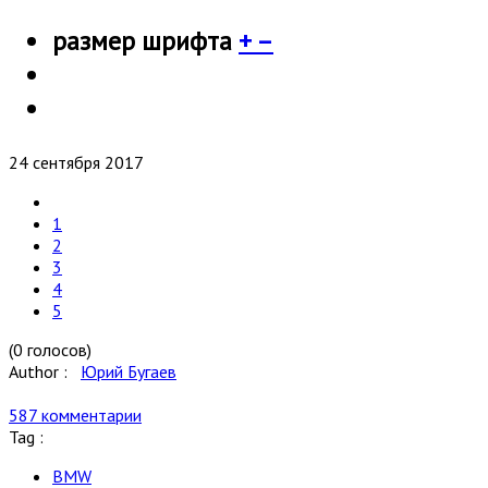
размер шрифта
+
–
24 сентября 2017
1
2
3
4
5
(0 голосов)
Author :
Юрий Бугаев
587 комментарии
Tag :
BMW