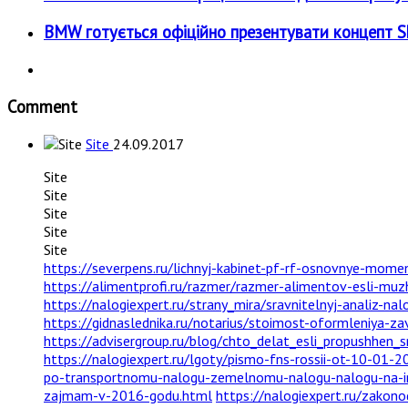
BMW готується офіційно презентувати концепт Sky
Comment
Site
24.09.2017
Site
Site
Site
Site
Site
https://severpens.ru/lichnyj-kabinet-pf-rf-osnovnye-mome
https://alimentprofi.ru/razmer/razmer-alimentov-esli-muz
https://nalogiexpert.ru/strany_mira/sravnitelnyj-analiz-nal
https://gidnaslednika.ru/notarius/stoimost-oformleniya-za
https://advisergroup.ru/blog/chto_delat_esli_propushhen
https://nalogiexpert.ru/lgoty/pismo-fns-rossii-ot-10-01
po-transportnomu-nalogu-zemelnomu-nalogu-nalogu-na-im
zajmam-v-2016-godu.html
https://nalogiexpert.ru/zakon