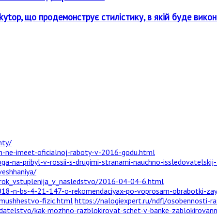
top, що продемонструє стилістику, в якій буде викона
nty/
h-ne-imeet-oficialnoj-raboty-v-2016-godu.html
oga-na-pribyl-v-rossii-s-drugimi-stranami-nauchno-issledovatelskij
veshhaniya/
_srok_vstuplenija_v_nasledstvo/2016-04-04-6.html
-2018-n-bs-4-21-147-o-rekomendaciyax-po-voprosam-obrabotki-zaya
ushhestvo-fizic.html
https://nalogiexpert.ru/ndfl/osobennosti-r
odatelstvo/kak-mozhno-razblokirovat-schet-v-banke-zablokirovann