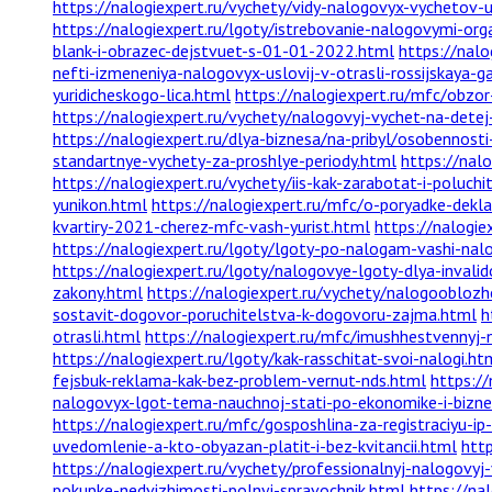
https://nalogiexpert.ru/vychety/vidy-nalogovyx-vychetov-u-f
https://nalogiexpert.ru/lgoty/istrebovanie-nalogovymi-or
blank-i-obrazec-dejstvuet-s-01-01-2022.html
https://nalo
nefti-izmeneniya-nalogovyx-uslovij-v-otrasli-rossijskaya-
yuridicheskogo-lica.html
https://nalogiexpert.ru/mfc/obzo
https://nalogiexpert.ru/vychety/nalogovyj-vychet-na-det
https://nalogiexpert.ru/dlya-biznesa/na-pribyl/osobennos
standartnye-vychety-za-proshlye-periody.html
https://nal
https://nalogiexpert.ru/vychety/iis-kak-zarabotat-i-poluch
yunikon.html
https://nalogiexpert.ru/mfc/o-poryadke-deklar
kvartiry-2021-cherez-mfc-vash-yurist.html
https://nalogie
https://nalogiexpert.ru/lgoty/lgoty-po-nalogam-vashi-nalo
https://nalogiexpert.ru/lgoty/nalogovye-lgoty-dlya-inva
zakony.html
https://nalogiexpert.ru/vychety/nalogooblozhe
sostavit-dogovor-poruchitelstva-k-dogovoru-zajma.html
h
otrasli.html
https://nalogiexpert.ru/mfc/imushhestvennyj-
https://nalogiexpert.ru/lgoty/kak-rasschitat-svoi-nalogi.ht
fejsbuk-reklama-kak-bez-problem-vernut-nds.html
https://
nalogovyx-lgot-tema-nauchnoj-stati-po-ekonomike-i-biznes
https://nalogiexpert.ru/mfc/gosposhlina-za-registraciyu-ip
uvedomlenie-a-kto-obyazan-platit-i-bez-kvitancii.html
http
https://nalogiexpert.ru/vychety/professionalnyj-nalogovy
pokupke-nedvizhimosti-polnyj-spravochnik.html
https://na