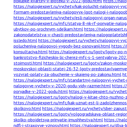
pokupke-kvartiry-v-ipoteku-v-2022-godu.html
https://nal
https://nalogiexpert.ru/vychety/kak-poluchit-nalogovyj-v
formam-predostavleniya-nalogovyx-lgot-nalogi-i-nalogoo
https://nalogiexpert.ru/vychety/esli-nalogovyj-organ-naru
https://nalogiexpert.ru/mfc/statya-8-nk-rf-ponyatie-nalo
ubytkov-po-srochnym-sdelkam.html
https://nalogiexpert.
zakonodatelstva-v-chasti-predostavleniya-nalogoplatelsh
issledo.html
https://nalogiexpert.ru/vychety/nalogovyj-vy
polucheniya-nalogovoj-vygody-bez-osnovanij.html
https:/
konsultaciya.html
https://nalogiexpert.ru/lgoty/lgoty-po-
bankrotstvo-fizicheskix-lic-cherez-mfc-s-1-sentyabrya-202
stoimosti.html
https://nalogiexpert.ru/lgoty/zakon-mosk
moskovskoj-oblasti-statej-26-32-lgoty-predostavlyaemye-
vozvrat-oplaty-za-obuchenie-v-skajeng-po-zakonu.html
ht
https://nalogiexpert.ru/mfc/standartnyj-nalogovyj-vychet
nalogovye-vychety-v-2020-godu-vidy-razmer.html
https:/
poryadke-v-2022-godu.html
https://nalogiexpert.ru/vych
https://nalogiexpert.ru/lgoty/nalogi-v-kitae-chto-nuzhno
https://nalogiexpert.ru/mfc/kak-uznat-est-li-zadolzhenn
skolkovo.html
https://nalogiexpert.ru/vychety/sber-zapust
https://nalogiexpert.ru/lgoty/volgogradskaya-oblast-regi
skolko-obojdetsya-prinyatie-imushhestva.html
https://nal
ndfl-i-straxovye-vznosy.html
https://nalogiexpert.ru/dlya-