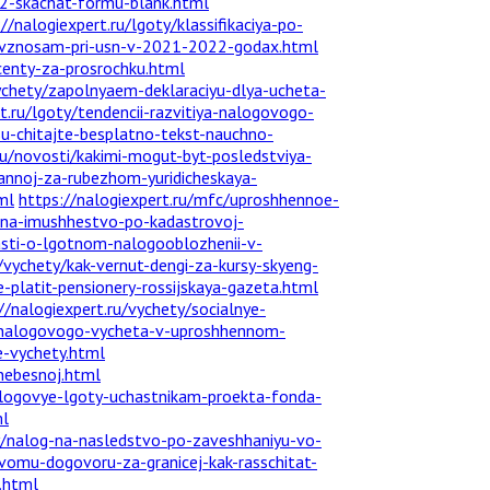
22-skachat-formu-blank.html
//nalogiexpert.ru/lgoty/klassifikaciya-po-
m-vznosam-pri-usn-v-2021-2022-godax.html
ocenty-za-prosrochku.html
vychety/zapolnyaem-deklaraciyu-dlya-ucheta-
t.ru/lgoty/tendencii-razvitiya-nalogovogo-
u-chitajte-besplatno-tekst-nauchno-
ru/novosti/kakimi-mogut-byt-posledstviya-
dannoj-za-rubezhom-yuridicheskaya-
ml
https://nalogiexpert.ru/mfc/uproshhennoe-
e-na-imushhestvo-po-kadastrovoj-
sti-o-lgotnom-nalogooblozhenii-v-
u/vychety/kak-vernut-dengi-za-kursy-skyeng-
e-platit-pensionery-rossijskaya-gazeta.html
//nalogiexpert.ru/vychety/socialnye-
o-nalogovogo-vycheta-v-uproshhennom-
e-vychety.html
nebesnoj.html
nalogovye-lgoty-uchastnikam-proekta-fonda-
ml
ty/nalog-na-nasledstvo-po-zaveshhaniyu-vo-
ovomu-dogovoru-za-granicej-kak-rasschitat-
l.html