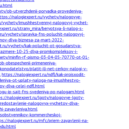
u.html
goty/ob-utverzhdenii-poryadka-provedeniya-
ttps://nalogiexpert.ru/vychety/nalogovye-
ru/vychety/imushhestvennyj-nalogovyj-vychet-
expert.ru/strany_mira/beryotsya-li-nalog-s-
.ru/vychety/spravka-fns-poluchit-nalogovyj-
konov-dlya-biznesa-za-mart-2022-
t.ru/vychety/kak-poluchit-ot-gosudarstva-
v-razmere-10-25-dlya-promkompleksov-i-
ychety/minfin-rf-pismo-03-04-05-70770-ot-01-
ob-obespechenii-primeneniya-
konodatelstvo/platit-ili-net-cerkov-nalogi-v-
l
https://nalogiexpert.ru/ndfl/kak-proisxodit-
deniya-ot-uplaty-naloga-na-imushhestvo-
v-dlya-celej-ndfl.html
alogu-ip-sajt-fns-svedeniya-po-nalogam.html
s://nalogiexpert.ru/lgoty/nalogovye-lgoty-
-predostavlenie-nalogovyx-vychetov-dlya-
hi-zayavleniya.html
a-sobstvennikov-kommercheskoj-
ps://nalogiexpert.ru/mfc/priem-zayavlenij-na-
odu.html