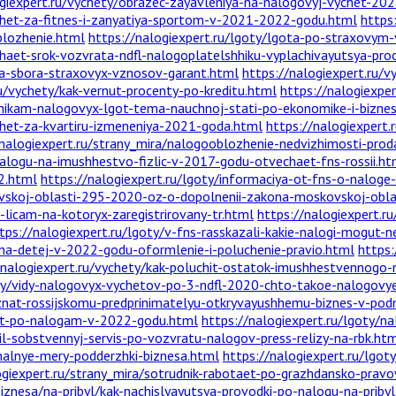
ogiexpert.ru/vychety/obrazec-zayavleniya-na-nalogovyj-vychet-20
ychet-za-fitnes-i-zanyatiya-sportom-v-2021-2022-godu.html
https:
blozhenie.html
https://nalogiexpert.ru/lgoty/lgota-po-straxovy
shaet-srok-vozvrata-ndfl-nalogoplatelshhiku-vyplachivayutsya-pr
ga-sbora-straxovyx-vznosov-garant.html
https://nalogiexpert.ru/
ru/vychety/kak-vernut-procenty-po-kreditu.html
https://nalogiexper
hikam-nalogovyx-lgot-tema-nauchnoj-stati-po-ekonomike-i-biznes
chet-za-kvartiru-izmeneniya-2021-goda.html
https://nalogiexpert.
/nalogiexpert.ru/strany_mira/nalogooblozhenie-nedvizhimosti-pro
nalogu-na-imushhestvo-fizlic-v-2017-godu-otvechaet-fns-rossii.ht
2.html
https://nalogiexpert.ru/lgoty/informaciya-ot-fns-o-nalog
ovskoj-oblasti-295-2020-oz-o-dopolnenii-zakona-moskovskoj-obla
licam-na-kotoryx-zaregistrirovany-tr.html
https://nalogiexpert.r
tps://nalogiexpert.ru/lgoty/v-fns-rasskazali-kakie-nalogi-mogut-n
-na-detej-v-2022-godu-oformlenie-i-poluchenie-pravio.html
https:
/nalogiexpert.ru/vychety/kak-poluchit-ostatok-imushhestvennog
ety/vidy-nalogovyx-vychetov-po-3-ndfl-2020-chto-takoe-nalogovy
-znat-rossijskomu-predprinimatelyu-otkryvayushhemu-biznes-v-pod
ost-po-nalogam-v-2022-godu.html
https://nalogiexpert.ru/lgoty/
il-sobstvennyj-servis-po-vozvratu-nalogov-press-relizy-na-rbk.ht
onalnye-mery-podderzhki-biznesa.html
https://nalogiexpert.ru/lgo
ogiexpert.ru/strany_mira/sotrudnik-rabotaet-po-grazhdansko-prav
biznesa/na-pribyl/kak-nachislyayutsya-provodki-po-nalogu-na-priby