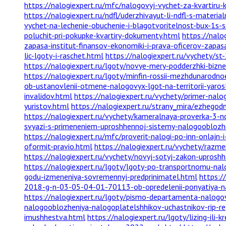
https://nalogiexpert.ru/mfc/nalogovyj-vychet-za-kvartir
https://nalogiexpert.ru/ndfl/uderzhivayut-li-ndfl-s-mater
vychet-na-lechenie-obuchenie-i-blagotvoritelnost-bux-1s-
poluchit-pri-pokupke-kvartiry-dokumenty.html
https://nalo
zapasa-institut-finansov-ekonomiki-i-prava-oficerov-zapas
lic-lgoty-i-raschet.html
https://nalogiexpert.ru/vychety/st
https://nalogiexpert.ru/lgoty/novye-mery-podderzhki-bizne
https://nalogiexpert.ru/lgoty/minfin-rossii-mezhdunarodn
ob-ustanovlenii-otmene-nalogovyx-lgot-na-territorii-yaros
invalidov.html
https://nalogiexpert.ru/vychety/primer-nal
yuristov.html
https://nalogiexpert.ru/strany_mira/ezhego
https://nalogiexpert.ru/vychety/kameralnaya-proverka-3-n
svyazi-s-primeneniem-uproshhennoj-sistemy-nalogooblozhe
https://nalogiexpert.ru/mfc/proverit-nalogi-po-inn-onlajn-i-
oformit-pravio.html
https://nalogiexpert.ru/vychety/razm
https://nalogiexpert.ru/vychety/novyj-sotyj-zakon-uprosh
https://nalogiexpert.ru/lgoty/lgoty-po-transportnomu-nalo
godu-izmeneniya-sovremennyj-predprinimatel.html
https:/
2018-g-n-03-05-04-01-70113-ob-opredelenii-ponyatiya-n
https://nalogiexpert.ru/lgoty/pismo-departamenta-nalogo
nalogooblozheniya-nalogoplatelshhikov-uchastnikov-rip-re
imushhestva.html
https://nalogiexpert.ru/lgoty/lizing-ili-k