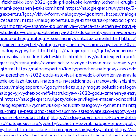
izicheskix-lic-v-2021-godu-pri-pokupke-kvartiry-lechenii-i-drugix-
ganami-poyasnenij-takskom.html
https://nalogiexpert.ru/vychety/3
giexpert.ru/lgoty/vidy-i-formy-nalogovyx-lgot.html
https://nalogi
gazeta.html
https://nalogiexpert.ru/dlya-biznesa/kak-proisxodit-pr
r-vozmozhnyx-variantov-polucheniya-vycheta-na-lechenie-otkrytyj
ej-studentov-ochnogo-otdeleniya-2022-dokumenty-summa-obrazec-
ti-podoxodnogo-naloga-v-soedinennyx-shtatax-ameriki.html
https:
ogiexpert.ru/vychety/nalogovyj-vychet-dlya-samozanyatyx-v-2022
it-nalogovyj-vychet.html
https://nalogiexpert.ru/lgoty/izmeneniya
irovaniya-doxodov-fizicheskix-lic.html
https://nalogiexpert.ru/mf
xpert.ru/strany_mira/razmer-nds-v-raznyx-stranax-mira-samye-vysok
gi.html
https://nalogiexpert.ru/lgoty/perechen-nalogovyx-rasxod
lidov-perechen-v-2022-godu-usloviya-i-poryadok-oformleniya-prav
nie-po-iszh-lgotnyj-nalog-na-investicionnoe-straxovanie-zhizni.h
ttps://nalogiexpert.ru/lgoty/marketplejsy-mogut-poluchit-nalogo
nalogovyj-vychet-po-ndfl-instrukciya-v-2022-godu-izmeneniya-raz
ml
https://nalogiexpert.ru/lgoty/kakie-privilegii-u-materi-odinochki
nalogiexpert.ru/vychety/kak-ip-poluchit-nalogovyj-vychet.html
htt
u-chitajte-besplatno-tekst-nauchno-issledovatelskoj-raboty-v-ele
-razmer-kak-oplatit.html
https://nalogiexpert.ru/mfc/kto-ne-dolzh
s://nalogiexpert.ru/vychety/zachet-i-vozvrat-nalogovoj-pereplaty
j-vychet-chto-eto-takoe-i-komu-predostavlyaetsya.html
https://na
logiexpert.ru/vychety/oformit-vychet-cherez-lichnyj-kabinet-nalog