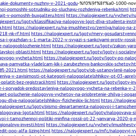
u-kakie-dokumenty-nuzhny-v-2021-godu
-%f0%9f%8f%a0-1000-novo
ialnoj-pomoshhi-sotrudniku-po-sluchayu-rozhdeniya-rebenka.html
ht
sajt-v-pomoshh-buxgalteru.html
https://nalogiexpert.ru/vychety/
giexpert.ru/lgoty/klassifikaciya-nalogovyx-lgot-dlya-studenta-inst
a.html
https://nalogiexpert.ru/na-imushhestvo/zemlya/nalog-na-z
-218-nk-rf.html
https://nalogiexpert.ru/lgoty/mery-gosudarstvenn
sa-i-grazhdan-s-1-marta-2022-v-svyazi-s-sankciyami-protiv-rossii
oe-nalogooblozhenie.html
https://nalogiexpert.ru/lgoty/zakon-ya
lavskoj-oblasti.html
https://nalogiexpert.ru/lgoty/lgoty-i-socialn
ogovogo-vycheta.html
https://nalogiexpert.ru/lgoty/lgoty-po-nal
dnaya-pamyatka-vladelcam-kik-i-zarubezhnyx-bankovskix-schetov.h
dfl-2021.html
https://nalogiexpert.ru/lgoty/ob-ustanovlenii-na
niya-v-zavisimosti-ot-kategorij-nalogoplatelshhikov-ot-03-apre
oplatit-bez-registracii.html
https://nalogiexpert.ru/lgoty/lgoty-i
er-i-poryadok-predostavleniya-nalogovogo-vycheta-na-rebenka-v-
haet-poluchenie-nalogovyx-vychetov-na-priobretenie-zhilya-i-pog
gu-dlya-nalogoplatelshhikov-fizicheskix-lic.html
https://nalogiex
/nalogiexpert.ru/lgoty/pismo-departamenta-nalogovoj-i-tamozhenno
alogovaya-lgota.html
https://nalogiexpert.ru/lgoty/nalogovaya-s
voj-i-tamozhennoj-politiki-minfina-rossii-ot-22-yanvarya-2020-
gionalnyx-investi.html
https://nalogiexpert.ru/vychety/imushhestve
redit-ooo-alfa-lizing.html
https://nalogiexpert.ru/mfc/nalogovyj-v