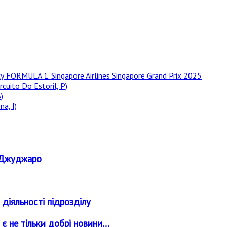
у FORMULA 1. Singapore Airlines Singapore Grand Prix 2025
rcuito Do Estoril, P)
)
a, I)
о Джуджаро
 діяльності підрозділу
 не тільки добрі новини...