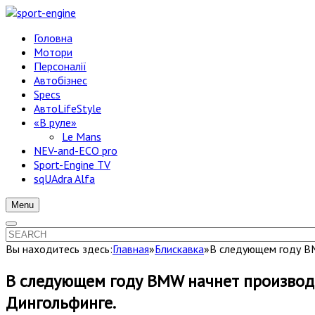
Головна
Мотори
Персоналії
Автобізнес
Specs
АвтоLifeStyle
«В руле»
Le Mans
NEV-and-ECO pro
Sport-Engine TV
sqUAdra Alfa
Menu
Вы находитесь здесь:
Главная
»
Блискавка
»
В следующем году BM
В следующем году BMW начнет производст
Дингольфинге.