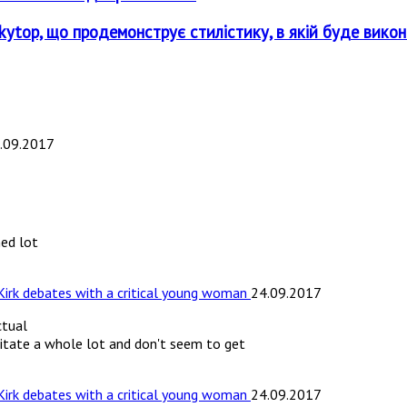
top, що продемонструє стилістику, в якій буде викона
.09.2017
ned lot
 Kirk debates with a critical young woman
24.09.2017
ctual
sitate a whole lot and don't seem to get
 Kirk debates with a critical young woman
24.09.2017