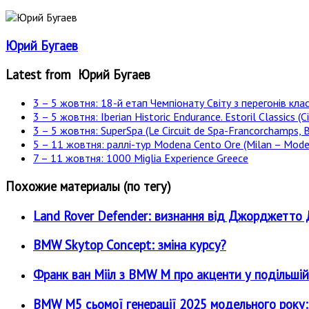
Юрий Бугаев
Latest from Юрий Бугаев
3 – 5 жовтня: 18-й етап Чемпіонату Світу з перегонів клас
3 – 5 жовтня: Iberian Historic Endurance. Estoril Classics (Ci
3 – 5 жовтня: SuperSpa (Le Circuit de Spa-Francorchamps, B
5 – 11 жовтня: раллі-тур Modena Cento Ore (Milan – Moden
7 – 11 жовтня: 1000 Miglia Experience Greece
Похожие материалы (по тегу)
Land Rover Defender: визнання від Джорджетт
BMW Skytop Concept: зміна курсу?
Франк ван Мііл з BMW M про акценти у подільшій
BMW M5 сьомої генерації 2025 модельного року: є