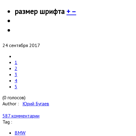
размер шрифта
+
–
24 сентября 2017
1
2
3
4
5
(0 голосов)
Author :
Юрий Бугаев
587 комментарии
Tag :
BMW