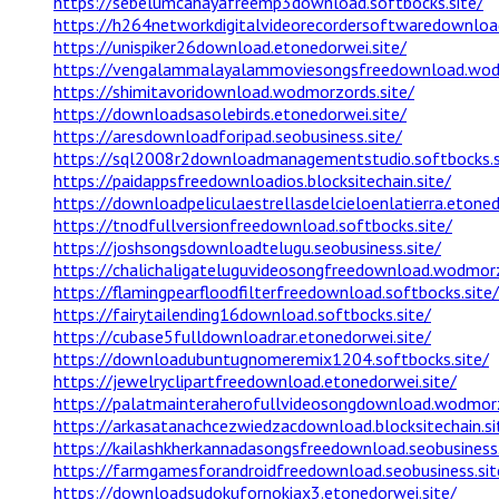
https://sebelumcahayafreemp3download.softbocks.site/
https://h264networkdigitalvideorecordersoftwaredownload
https://unispiker26download.etonedorwei.site/
https://vengalammalayalammoviesongsfreedownload.wodm
https://shimitavoridownload.wodmorzords.site/
https://downloadsasolebirds.etonedorwei.site/
https://aresdownloadforipad.seobusiness.site/
https://sql2008r2downloadmanagementstudio.softbocks.s
https://paidappsfreedownloadios.blocksitechain.site/
https://downloadpeliculaestrellasdelcieloenlatierra.etoned
https://tnodfullversionfreedownload.softbocks.site/
https://joshsongsdownloadtelugu.seobusiness.site/
https://chalichaligateluguvideosongfreedownload.wodmorz
https://flamingpearfloodfilterfreedownload.softbocks.site/
https://fairytailending16download.softbocks.site/
https://cubase5fulldownloadrar.etonedorwei.site/
https://downloadubuntugnomeremix1204.softbocks.site/
https://jewelryclipartfreedownload.etonedorwei.site/
https://palatmainteraherofullvideosongdownload.wodmorz
https://arkasatanachcezwiedzacdownload.blocksitechain.si
https://kailashkherkannadasongsfreedownload.seobusiness.
https://farmgamesforandroidfreedownload.seobusiness.sit
https://downloadsudokufornokiax3.etonedorwei.site/