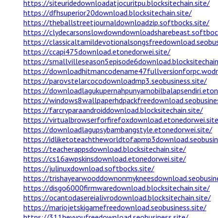
https://siteuridedownloadatjocuritpu.blocksitechain.site/
https://dfhsuperior20download.blocksitechain.site/
https://theballstreetjournaldownloadzip.softbocks.site/
https://clydecarsonslowdowndownloadsharebeast.softbock
https://classicaltamildevotionalsongsfreedownload.seobusi
https://ccapi475download.etonedorwei.site/
https://smallvilleseason5episode6download.blocksitechain.
https://downloadhitmancodename47fullversionforpc.wodm
https://parovstelarcocodownloadmp3.seobusiness.site/
https://downloadlagukupernahpunyamobilbalapsendiri.eton
https://windows8wallpaperhdpackfreedownload.seobusines
https://farcryparaandroiddownload.blocksitechain.site/
https://virtualbrowserforfirefoxdownload.etonedorwei.site
https://downloadlagupsybambangstyle.etonedorwei.site/
https://idliketoteachtheworldtofapmp3download.seobusine
https://teacherappsdownload.blocksitechain.site/
https://cs16awpskinsdownload.etonedorwei.site/
https://julinuxdownload.softbocks.site/
https://trishayearwooddownonmykneesdownload.seobusine
https://disgo6000firmwaredownload.blocksitechain.site/
https://ocantodasereialivrodownload.blocksitechain.site/
https://mariojetskigamefreedownload.seobusiness.site/
https://311heyyoufreedownload.seobusiness.site/