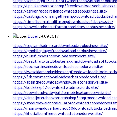
https://samsunggts3770ksoftwarefreedownload.seobusine
https://uppukaruvadusongmp3freedownload.seobusiness.si
https://ashkanfadaeirefighdownload.seobusiness.site/
https://castingcrownsangelfreemp3download.blocksitechai
https://timefliesmiakhalifasongdownload.softbocks.site/
https://downloadbrosurformatcoreldraw.seobusiness.site/
Dubei
24.09.2017
https://ceptam5admitcarddownload.seobusiness.site/
https://qmobileplayerfreedownload.seobusiness.site/
https://bluefilmswithdownload.softbocks.site/
https://beautifulworldblasterjaxxmp3download.softbocks.
https://docmartinseriesdownload.etonedorwei.site/
https://iwasaidamandavideosongfreedownload.blocksitechai
https://3dsmaxmacdownloadcrack.etonedorwei.site/
https://absinthedownloadwindows8.etonedorwei.site/
https://kodakesp32download.wodmorzords.site/
https://downloadvolleyballformobile.etonedorwei.site/
https://airteljoterahaiwomerahaimp3ringtonedownload.eto
https://steelrodweightcalculatordownload.etonedorwei.sit
https://morrowindoverhaulmod30download.blocksitechain.
https://khutialbumfreedownload.etonedorwei.site/