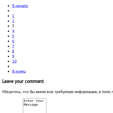
В начало
1
2
3
4
5
6
7
8
9
10
В конец
Leave your comment
Убедитесь, что Вы ввели всю требуемую информацию, в поля, 