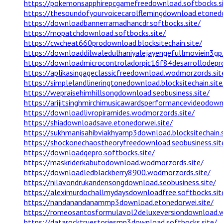
https://pokemonsapphirepcgamefreedownload.softbocks.si
https://thesoundofyourvoicecarolflemingdownload.etonedo
https://downloadbannerramadhancdr.softbocks.site/
https://mopatchdownload.softbocks.site/
https://cwcheat660prodownload.blocksitechain.site/
https://downloaddilwaledulhaniyalejayengefullmoviein3gp.
https://downloadmicrocontroladorpic16f84desarrollodepro
https://aplikasingageclassicfreedownload.wodmorzords.sit
https://simplelandlineringtonedownload.blocksitechain.site
https://wepraisehimhillsongdownload.seobusiness.site/
https://arijitsinghmirchimusicawardsperformancevideodown
https://downloadlivropiramides.wodmorzords.site/
https://shiadownloadsave.etonedorwei.site/
https://sukhmanisahibviakhyamp3download.blocksitechain.s
https://shockonechaostheoryfreedownload.seobusiness.sit
https://downloadqepro.softbocks.site/
https://maskriderkabutodownload.wodmorzords.site/
https://downloadledblackberry8900.wodmorzords.site/
https://nilavondrukandensongdownload.seobusiness.site/
https://aleximurdochallmydaysdownloadfree.softbocks.sit
https://nandanandanammp3download.etonedorwei.site/
https://romeosantosformulavol2deluxeversiondownload.w
https://datarocktruestoriesmp3download.softbocks.site/