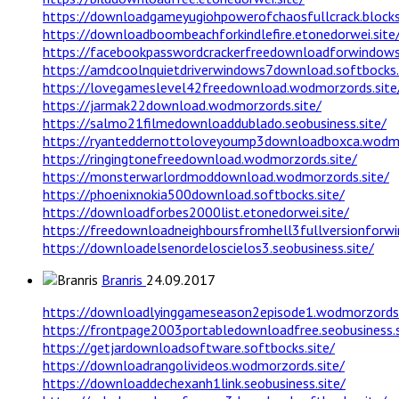
https://downloadgameyugiohpowerofchaosfullcrack.blocksi
https://downloadboombeachforkindlefire.etonedorwei.site
https://facebookpasswordcrackerfreedownloadforwindowsvi
https://amdcoolnquietdriverwindows7download.softbocks.
https://lovegameslevel42freedownload.wodmorzords.site
https://jarmak22download.wodmorzords.site/
https://salmo21filmedownloaddublado.seobusiness.site/
https://ryanteddernottoloveyoump3downloadboxca.wodmo
https://ringingtonefreedownload.wodmorzords.site/
https://monsterwarlordmoddownload.wodmorzords.site/
https://phoenixnokia500download.softbocks.site/
https://downloadforbes2000list.etonedorwei.site/
https://freedownloadneighboursfromhell3fullversionforwi
https://downloadelsenordeloscielos3.seobusiness.site/
Branris
24.09.2017
https://downloadlyinggameseason2episode1.wodmorzords.
https://frontpage2003portabledownloadfree.seobusiness.s
https://getjardownloadsoftware.softbocks.site/
https://downloadrangolivideos.wodmorzords.site/
https://downloaddechexanh1link.seobusiness.site/