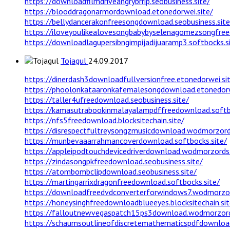
https://downloadfilmdriveangrybrrip.seobusiness.site/
https://blooddragonarmordownload.etonedorwei.site/
https://bellydancerakonfreesongdownload.seobusiness.site
https://iloveyoulikealovesongbabybyselenagomezsongfree
https://downloadlagupersibngimpijadijuaramp3.softbocks.s
Tojagul
24.09.2017
https://dinerdash3downloadfullversionfree.etonedorwei.si
https://phoolonkataaronkafemalesongdownload.etonedorw
https://taller4ufreedownload.seobusiness.site/
https://kamasutrabookinmalayalampdffreedownload.softbo
https://nfs5freedownload.blocksitechain.site/
https://disrespectfultreysongzmusicdownload.wodmorzords
https://munbevaaarrahmancoverdownload.softbocks.site/
https://appleipodtouchdevicedriverdownload.wodmorzords.
https://zindasongpkfreedownload.seobusiness.site/
https://atombombclipdownload.seobusiness.site/
https://martingarrixdragonfreedownload.softbocks.site/
https://downloadfreedvdconverterforwindows7.wodmorzor
https://honeysinghfreedownloadblueeyes.blocksitechain.sit
https://falloutnewvegaspatch15ps3download.wodmorzord
https://schaumsoutlineofdiscretemathematicspdfdownloa