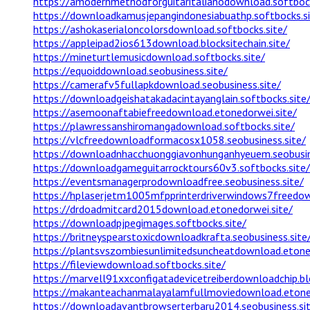
https://amodernmethodforguitaritalianodownload.softbock
https://downloadkamusjepangindonesiabuathp.softbocks.si
https://ashokaserialoncolorsdownload.softbocks.site/
https://appleipad2ios613download.blocksitechain.site/
https://mineturtlemusicdownload.softbocks.site/
https://equoiddownload.seobusiness.site/
https://camerafv5fullapkdownload.seobusiness.site/
https://downloadgeishatakadacintayanglain.softbocks.site
https://asemoonaftabiefreedownload.etonedorwei.site/
https://plawressanshiromangadownload.softbocks.site/
https://vlcfreedownloadformacosx1058.seobusiness.site/
https://downloadnhacchuonggiavonhunganhyeuem.seobusin
https://downloadgameguitarrocktours60v3.softbocks.site/
https://eventsmanagerprodownloadfree.seobusiness.site/
https://hplaserjetm1005mfpprinterdriverwindows7freedown
https://drdoadmitcard2015download.etonedorwei.site/
https://downloadpjpegimages.softbocks.site/
https://britneyspearstoxicdownloadkrafta.seobusiness.site
https://plantsvszombiesunlimitedsuncheatdownload.etoned
https://fileviewdownload.softbocks.site/
https://marvell91xxconfigatadevicetreiberdownloadchip.blo
https://makanteachanmalayalamfullmoviedownload.etoned
https://downloadavantbrowserterbaru2014.seobusiness.si