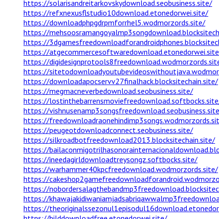
https://solarisandreitarkovskydownload.seobusiness.site/
https://refxnexusflstudio10download.etonedorwei.site/
https://downloadphpgdrpmforrhel5.wodmorzords.site/
https://mehsoosramangoyalmp3songdownload.blocksitecha
https://3dgamesfreedownloadforandroidphones.blocksitech
https://atgecommercesoftwaredownload.etonedorwei.site
https://digidesignprotools8freedownload.wodmorzords.sit
https://sitetodownloadyoutubevideoswithoutjava.wodmorz
https://downloadapocservv27finalhack.blocksitechain.site/
https://megmacneverbedownload.seobusiness.site/
https://lostinthebarrensmoviefreedownload.softbocks.site
https://vishnusenamp3songsfreedownload.seobusiness.site
https://freedownloadraonehindimp3songs.wodmorzords.si
https://peugeotdownloadconnect.seobusiness.site/
https://silkroadbotfreedownload2013.blocksitechain.site/
https://bailaconmigotrilhasonorainternacionaldownload.bloc
https://ineedagirldownloadtreysongz.softbocks.site/
https://warhammer40kpcfreedownload.wodmorzords.site/
https://cakeshop2gamefreedownloadforandroid.wodmorzor
https://nobordersalagthebandmp3freedownload.blocksitech
https://khawajakidiwaniamjadsabriqawwalmp3freedownload
https://theoriginalssezonul1episodul16download.etonedorw
https://bilddownloadfree.etonedorwei.site/