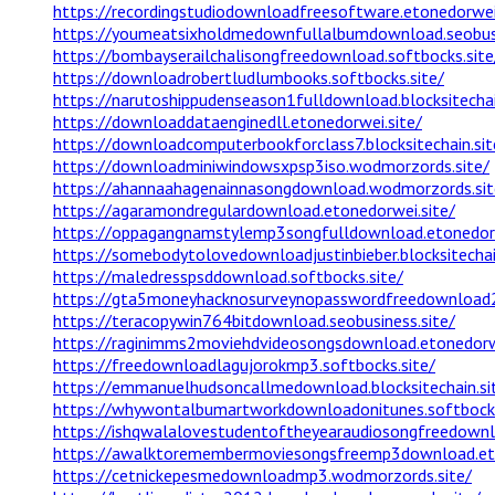
https://recordingstudiodownloadfreesoftware.etonedorwei
https://youmeatsixholdmedownfullalbumdownload.seobusi
https://bombayserailchalisongfreedownload.softbocks.site
https://downloadrobertludlumbooks.softbocks.site/
https://narutoshippudenseason1fulldownload.blocksitechai
https://downloaddataenginedll.etonedorwei.site/
https://downloadcomputerbookforclass7.blocksitechain.sit
https://downloadminiwindowsxpsp3iso.wodmorzords.site/
https://ahannaahagenainnasongdownload.wodmorzords.sit
https://agaramondregulardownload.etonedorwei.site/
https://oppagangnamstylemp3songfulldownload.etonedorw
https://somebodytolovedownloadjustinbieber.blocksitechai
https://maledresspsddownload.softbocks.site/
https://gta5moneyhacknosurveynopasswordfreedownload
https://teracopywin764bitdownload.seobusiness.site/
https://raginimms2moviehdvideosongsdownload.etonedorwe
https://freedownloadlagujorokmp3.softbocks.site/
https://emmanuelhudsoncallmedownload.blocksitechain.si
https://whywontalbumartworkdownloadonitunes.softbocks
https://ishqwalalovestudentoftheyearaudiosongfreedownlo
https://awalktoremembermoviesongsfreemp3download.eto
https://cetnickepesmedownloadmp3.wodmorzords.site/