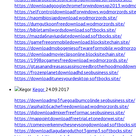
https://downloadgooglechromeforwindowsxp2013.wodmor
https://selfcontroldownloadforwindows.wodmorzords.site
https://naomibiosjapdownload.wodmorzords.site/
https://dumgutkoonfreedownload.wodmorzords.site/
https://bibletamilwordsdownload.softbocks.site/
https://mazda6naviupdatedownload.softbocks.site/
https://gamefreeonmobiledownload.blocksitechain.site/
https://downloadmobogeniesoftwareformobile.wodmorzor
https://downloadmovieclipsonline.blocksitechain.site/
https://1998pcgamesfreedownload.wodmorzords.site/
https://gtasanandreasassassinscreedbrotherhoodmoddown
https://frozenplanetdownloadhd.seobusiness.site/
https://downloaditunesyourdesktop.softbocks.site/
Kegor
24.09.2017
https://downloadmp3fuegoalbumcolinde.seobusiness.site/
https://asphalt6cachefreedownload.wodmorzords.site/
https://djdownloadmixerfreeformac.seobusiness.site/
https://mappointdownloadfreetrial.etonedorwei.site/
https://comeoverkennychesneysongdownload.softbocks.si
https://downloadlagudangduthot3gpmp3.softbocks.site/