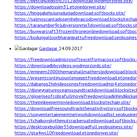
https://bestlinuxdistro2012download.wodmorzords.site/
https://downloadossim31.etonedorwei.site/
https://hinggakehujungduniadownload.softbocks.site/
https://salmoscantadosemhebraicodownload.blocksitechain
https://taranumber9clubversionmp3download.softbocks.si
https://buywarcraft3frozenthroneonlinedownload.softbock
https://kodungalloorbharanipattufreedownload.seobusiness
Gardagar
24.09.2017
https://freedownloadmicrosoftexcelformacosx.softbocks.s
https://downloadbbcvideos.wodmorzords.site/
https://eminem2000themarshallmatherslpdownload.blocksi
https://presentcontinuoustensepptfreedownload.etonedorw
https://dabangg2hdvideosongsfreedownloadmp4.etonedorw
https://disneynatureoceanssoundtrackdownload.blocksitech
https://gijoeriseofcobrafullmoviefreedownloadinhindikickas
https://theinnkeepermoviedownload.blocksitechain.site/
https://downloadfreesoundtrackthenativitystory.softbocks.
https://sonyentertainmentnetworkdownloadlist.seobusines
https://tchaikovskythenutcrackersuitedownload.softbocks.
https://desktopxbuilder35downloadfull.seobusiness.site/
https://gta4ws10freedownload.etonedorwei.site/