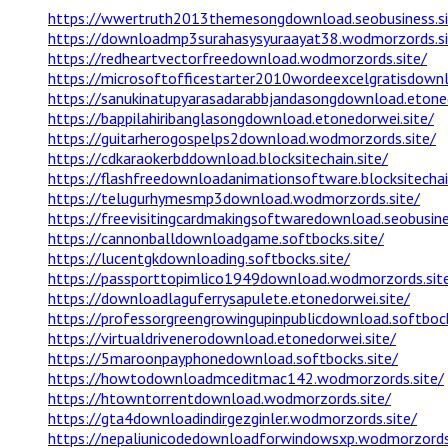
https://wwertruth2013themesongdownload.seobusiness.si
https://downloadmp3surahasysyuraayat38.wodmorzords.si
https://redheartvectorfreedownload.wodmorzords.site/
https://microsoftofficestarter2010wordeexcelgratisdownl
https://sanukinatupyarasadarabbjandasongdownload.etoned
https://bappilahiribanglasongdownload.etonedorwei.site/
https://guitarherogospelps2download.wodmorzords.site/
https://cdkaraokerbddownload.blocksitechain.site/
https://flashfreedownloadanimationsoftware.blocksitechain
https://telugurhymesmp3download.wodmorzords.site/
https://freevisitingcardmakingsoftwaredownload.seobusine
https://cannonballdownloadgame.softbocks.site/
https://lucentgkdownloading.softbocks.site/
https://passporttopimlico1949download.wodmorzords.sit
https://downloadlaguferrysapulete.etonedorwei.site/
https://professorgreengrowingupinpublicdownload.softbock
https://virtualdrivenerodownload.etonedorwei.site/
https://5maroonpayphonedownload.softbocks.site/
https://howtodownloadmceditmac142.wodmorzords.site/
https://htowntorrentdownload.wodmorzords.site/
https://gta4downloadindirgezginler.wodmorzords.site/
https://nepaliunicodedownloadforwindowsxp.wodmorzords.