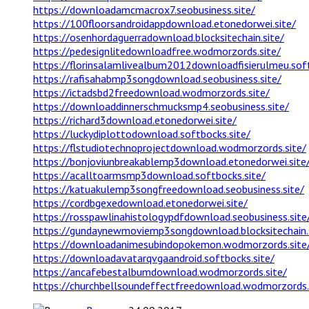
https://downloadamcmacrox7.seobusiness.site/
https://100floorsandroidappdownload.etonedorwei.site/
https://osenhordaguerradownload.blocksitechain.site/
https://pedesignlitedownloadfree.wodmorzords.site/
https://florinsalamlivealbum2012downloadfisierulmeu.soft
https://rafisahabmp3songdownload.seobusiness.site/
https://ictadsbd2freedownload.wodmorzords.site/
https://downloaddinnerschmucksmp4.seobusiness.site/
https://richard3download.etonedorwei.site/
https://luckydiplottodownload.softbocks.site/
https://flstudiotechnoprojectdownload.wodmorzords.site/
https://bonjoviunbreakablemp3download.etonedorwei.site
https://acalltoarmsmp3download.softbocks.site/
https://katuakulemp3songfreedownload.seobusiness.site/
https://cordbgexedownload.etonedorwei.site/
https://rosspawlinahistologypdfdownload.seobusiness.site
https://gundaynewmoviemp3songdownload.blocksitechain.
https://downloadanimesubindopokemon.wodmorzords.site
https://downloadavatarqvgaandroid.softbocks.site/
https://ancafebestalbumdownload.wodmorzords.site/
https://churchbellsoundeffectfreedownload.wodmorzords.