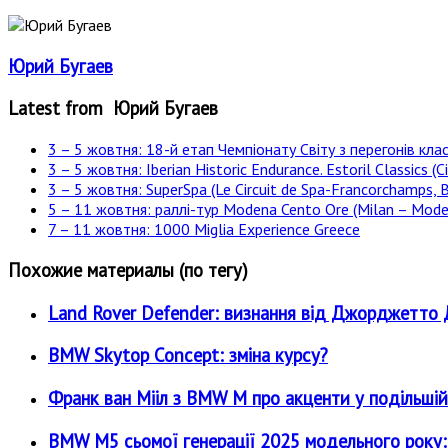
Юрий Бугаев
Latest from Юрий Бугаев
3 – 5 жовтня: 18-й етап Чемпіонату Світу з перегонів клас
3 – 5 жовтня: Iberian Historic Endurance. Estoril Classics (Ci
3 – 5 жовтня: SuperSpa (Le Circuit de Spa-Francorchamps, B
5 – 11 жовтня: раллі-тур Modena Cento Ore (Milan – Moden
7 – 11 жовтня: 1000 Miglia Experience Greece
Похожие материалы (по тегу)
Land Rover Defender: визнання від Джорджетт
BMW Skytop Concept: зміна курсу?
Франк ван Мііл з BMW M про акценти у подільшій
BMW M5 сьомої генерації 2025 модельного року: є