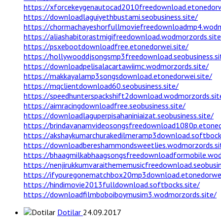
https://xforcekeygenautocad2010freedownload.etonedorwe
https://downloadlaguiyethbustami.seobusiness.site/
https://chormachayeshorfullmoviefreedownloadmp4.wodm
https://aliashabitorastmigifreedownload.wodmorzords.site
https://psxebootdownloadfree.etonedorwei.site/
https://hollywooddjsongsmp3freedownload.seobusiness.si
https://downloadpelisalacartawiimc.wodmorzords.site/
https://makkayalamp3songsdownload.etonedorwei.site/
https://mqclientdownload60.seobusiness.site/
https://speedhunterspackshift2download.wodmorzords.sit
https://aimracingdownloadfree.seobusiness.site/
https://downloadlaguperpisahaniniaizat.seobusiness.site/
https://brindavanamvideosongsfreedownload1080p.etonedo
https://akshaykumarchurakedilmeramp3download.softbocks
https://downloadbereshammondsweetlies.wodmorzords.si
https://bhaagmilkabhaagsongsfreedownloadformobile.wod
https://nenjirukkumvaraithememusicfreedownload.seobusin
https://ifyouregonematchbox20mp3download.etonedorwei
https://hindimovie2013fulldownload.softbocks.site/
https://downloadfilmboboiboymusim3.wodmorzords.site/
Dotilar
24.09.2017