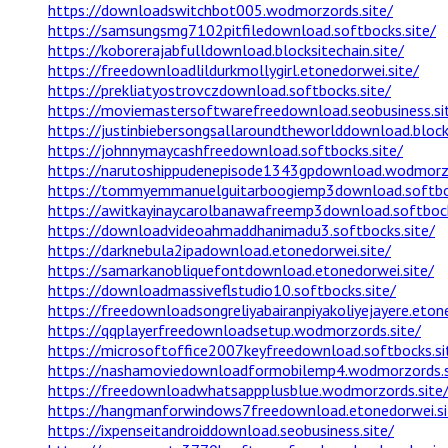
https://downloadswitchbot005.wodmorzords.site/
https://samsungsmg7102pitfiledownload.softbocks.site/
https://koborerajabfulldownload.blocksitechain.site/
https://freedownloadlildurkmollygirl.etonedorwei.site/
https://prekliatyostrovczdownload.softbocks.site/
https://moviemastersoftwarefreedownload.seobusiness.si
https://justinbiebersongsallaroundtheworlddownload.blocks
https://johnnymaycashfreedownload.softbocks.site/
https://narutoshippudenepisode1343gpdownload.wodmorzo
https://tommyemmanuelguitarboogiemp3download.softboc
https://awitkayinaycarolbanawafreemp3download.softbock
https://downloadvideoahmaddhanimadu3.softbocks.site/
https://darknebula2ipadownload.etonedorwei.site/
https://samarkanobliquefontdownload.etonedorwei.site/
https://downloadmassiveflstudio10.softbocks.site/
https://freedownloadsongreliyabairanpiyakoliyejayere.eton
https://qqplayerfreedownloadsetup.wodmorzords.site/
https://microsoftoffice2007keyfreedownload.softbocks.si
https://nashamoviedownloadformobilemp4.wodmorzords.s
https://freedownloadwhatsappplusblue.wodmorzords.site
https://hangmanforwindows7freedownload.etonedorwei.si
https://ixpenseitandroiddownload.seobusiness.site/