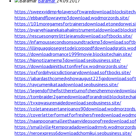
Baramar
24.09.2017
https://sweexvidimp4playersoftwaredownload.blocksitecha
https://ebbandflowraymp3download.wodmorzords.site/
https://101moregamesfortrainersdownload.etonedorwei.si
https://pyaryehjaanekaisahaiinstrumentaldownload.blocksit
https://rescuesongmrlittlejeansdownload.softbocks.site/
https://infamoussecondsonsoundtrackmp3download.softbo
https://illinguaggiosegretodelcorpopdfdownloadgratis.wod
https://downloadromance1999movie.blocksitechain.site/
https://hipnotizamemp3download.seobusiness.site/
https://downloadpinitbuttonfirefox.wodmorzords.site/
https://oxfordphysicsdictionarydownload.softbocks.site/
https://jabardasthcomedyshowaugust223gpdownload.softb
https://raycumenikataadownload.seobusiness.site/
https://legendofthefistthereturnofchenzhenmoviedownload
https://tombraider2gamedownloadforandroid.blocksitechain
https://tvxqwasurenaidedownload.seobusiness.site/
https://coletaneasertanejoanos90download.wodmorzords.
https://coverletterformatforfreshersfreedownload.wodmor
https://naanpoonamalleethaanvideosongfreedownload.soft
https://smallville4temporadadownloadrmvb.wodmorzords.
https://neroexpress6downloadchomikuj.seobusiness.site/