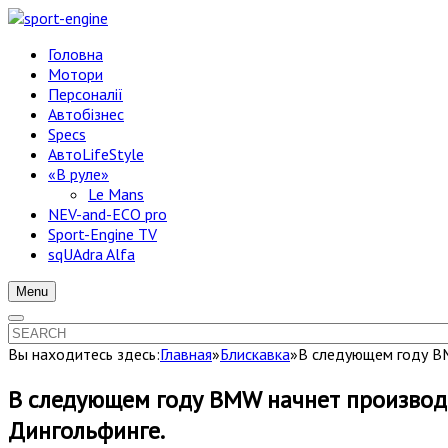
Головна
Мотори
Персоналії
Автобізнес
Specs
АвтоLifeStyle
«В руле»
Le Mans
NEV-and-ECO pro
Sport-Engine TV
sqUAdra Alfa
Menu
Вы находитесь здесь:
Главная
»
Блискавка
»
В следующем году BM
В следующем году BMW начнет производст
Дингольфинге.