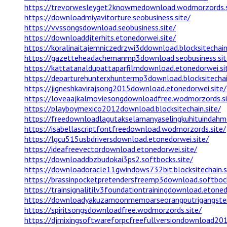
https://trevorwesleyget2knowmedownload.wodmorzords.s
https://downloadmiyavitorture.seobusiness.site/
https://vvssongsdownload.seobusiness.site/
https://downloaddjterhits.etonedorwei.site/
https://koralinaitajemniczedrzwi3ddownload.blocksitechain
https://gazetteheadachemanmp3download.seobusiness.sit
https://kattatanaldupattaparfilmdownload.etonedorwei.si
https://departurehunterxhuntermp3download.blocksitechai
https://jigneshkavirajsong2015download.etonedorwei.site/
https://loveaajkalmoviesongdownloadfree.wodmorzords.si
https://playboymexico2012download.blocksitechain.site/
https://freedownloadlagutakselamanyaselingkuhituindahm
https://isabellascriptfontfreedownload.wodmorzords.site/
https://lgcu515usbdriversdownload.etonedorwei.site/
https://ideafreevectordownload.etonedorwei.site/
https://downloaddbzbudokai3ps2.softbocks.site/
https://downloadoracle11gwindows732bit.blocksitechain.s
https://brassinpocketpretendersfreemp3download.softbock
https://trainsignalitilv3foundationtrainingdownload.etoned
https://downloadyakuzamoonmemoarseorangputrigangsterj
https://spiritsongsdownloadfree.wodmorzords.site/
https://djmixingsoftwareforpcfreefullversiondownload201