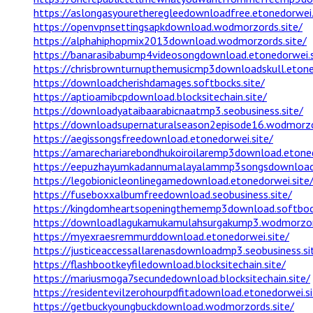
https://aslongasyouretheregleedownloadfree.etonedorwei.
https://openvpnsettingsapkdownload.wodmorzords.site/
https://alphahiphopmix2013download.wodmorzords.site/
https://banarasibabump4videosongdownload.etonedorwei.s
https://chrisbrownturnupthemusicmp3downloadskull.etone
https://downloadcherishdamages.softbocks.site/
https://aptioamibcpdownload.blocksitechain.site/
https://downloadyataibaarabicnaatmp3.seobusiness.site/
https://downloadsupernaturalseason2episode16.wodmorzo
https://aegissongsfreedownload.etonedorwei.site/
https://amarechariarebondhukoiroilaremp3download.etoned
https://eepuzhayumkadannumalayalammp3songsdownload.
https://legobionicleonlinegamedownload.etonedorwei.site
https://fuseboxxalbumfreedownload.seobusiness.site/
https://kingdomheartsopeningthememp3download.softbock
https://downloadlagukamukamulahsurgakump3.wodmorzord
https://myexraesremmurddownload.etonedorwei.site/
https://justiceaccessallarenasdownloadmp3.seobusiness.si
https://flashbootkeyfiledownload.blocksitechain.site/
https://mariusmoga7secundedownload.blocksitechain.site/
https://residentevilzerohourpdfitadownload.etonedorwei.si
https://getbuckyoungbuckdownload.wodmorzords.site/