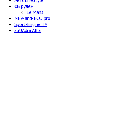
АвтоLifeStyle
«В руле»
Le Mans
NEV-and-ECO pro
Sport-Engine TV
sqUAdra Alfa