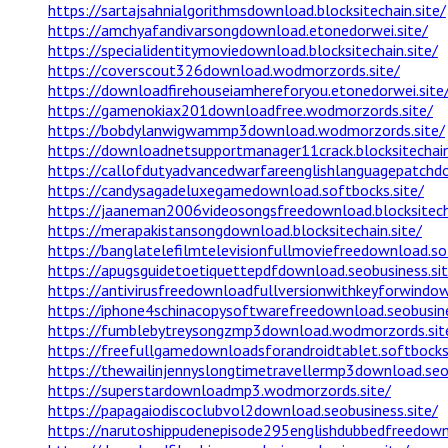
https://sartajsahnialgorithmsdownload.blocksitechain.site/
https://amchyafandivarsongdownload.etonedorwei.site/
https://specialidentitymoviedownload.blocksitechain.site/
https://coverscout326download.wodmorzords.site/
https://downloadfirehouseiamhereforyou.etonedorwei.site
https://gamenokiax201downloadfree.wodmorzords.site/
https://bobdylanwigwammp3download.wodmorzords.site/
https://downloadnetsupportmanager11crack.blocksitechain
https://callofdutyadvancedwarfareenglishlanguagepatchdo
https://candysagadeluxegamedownload.softbocks.site/
https://jaaneman2006videosongsfreedownload.blocksitecha
https://merapakistansongdownload.blocksitechain.site/
https://banglatelefilmtelevisionfullmoviefreedownload.so
https://apugsguidetoetiquettepdfdownload.seobusiness.sit
https://antivirusfreedownloadfullversionwithkeyforwindow
https://iphone4schinacopysoftwarefreedownload.seobusine
https://fumblebytreysongzmp3download.wodmorzords.sit
https://freefullgamedownloadsforandroidtablet.softbocks.
https://thewailinjennyslongtimetravellermp3download.seob
https://superstardownloadmp3.wodmorzords.site/
https://papagaiodiscoclubvol2download.seobusiness.site/
https://narutoshippudenepisode295englishdubbedfreedown