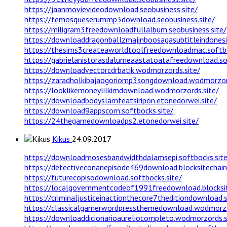
https://jaanmovievideodownload.seobusiness.site/
https://temosqueserummp3download.seobusiness.site/
https://miligram3freedownloadfullalbum.seobusiness.site/
https://downloaddragonballzmajinboosagasubtitleindonesia
https://thesims3createaworldtoolfreedownloadmac.softbo
https://gabrielanistorasdalumeaastatoatafreedownload.so
https://downloadvectorcdrbatik.wodmorzords.site/
https://zaradholkibajaogoriomp3songdownload.wodmorzor
https://looklikemoneylilkimdownload.wodmorzords.site/
https://downloadbodyslamfeatsiripon.etonedorwei.site/
https://download9appscom.softbocks.site/
https://24thegamedownloadps2.etonedorwei.site/
Kikus
24.09.2017
https://downloadmosesbandwidthdalamsepi.softbocks.site
https://detectiveconanepisode469download.blocksitechain.
https://futurecopisodownload.softbocks.site/
https://localgovernmentcodeof1991freedownload.blocksite
https://criminaljusticeinactionthecore7theditiondownload.s
https://classicalgamerwordpressthemedownload.wodmorzo
https://downloaddicionarioaureliocompleto.wodmorzords.s