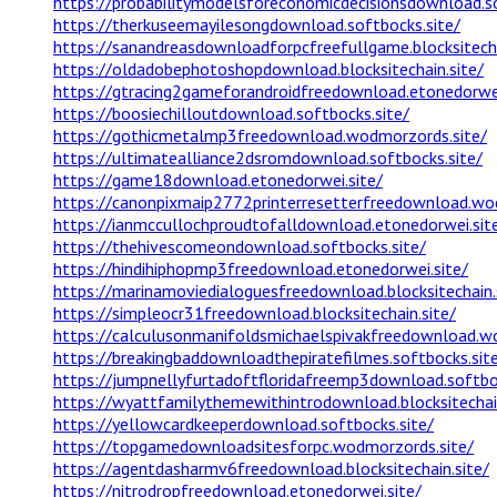
https://probabilitymodelsforeconomicdecisionsdownload.so
https://therkuseemayilesongdownload.softbocks.site/
https://sanandreasdownloadforpcfreefullgame.blocksitecha
https://oldadobephotoshopdownload.blocksitechain.site/
https://gtracing2gameforandroidfreedownload.etonedorwei
https://boosiechilloutdownload.softbocks.site/
https://gothicmetalmp3freedownload.wodmorzords.site/
https://ultimatealliance2dsromdownload.softbocks.site/
https://game18download.etonedorwei.site/
https://canonpixmaip2772printerresetterfreedownload.wo
https://ianmccullochproudtofalldownload.etonedorwei.sit
https://thehivescomeondownload.softbocks.site/
https://hindihiphopmp3freedownload.etonedorwei.site/
https://marinamoviedialoguesfreedownload.blocksitechain.
https://simpleocr31freedownload.blocksitechain.site/
https://calculusonmanifoldsmichaelspivakfreedownload.w
https://breakingbaddownloadthepiratefilmes.softbocks.sit
https://jumpnellyfurtadoftfloridafreemp3download.softboc
https://wyattfamilythemewithintrodownload.blocksitechain
https://yellowcardkeeperdownload.softbocks.site/
https://topgamedownloadsitesforpc.wodmorzords.site/
https://agentdasharmv6freedownload.blocksitechain.site/
https://nitrodropfreedownload.etonedorwei.site/