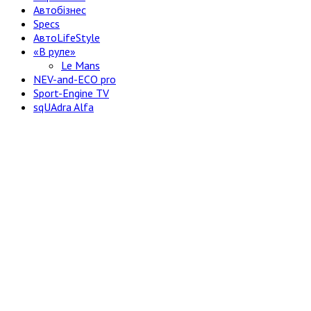
Автобізнес
Specs
АвтоLifeStyle
«В руле»
Le Mans
NEV-and-ECO pro
Sport-Engine TV
sqUAdra Alfa