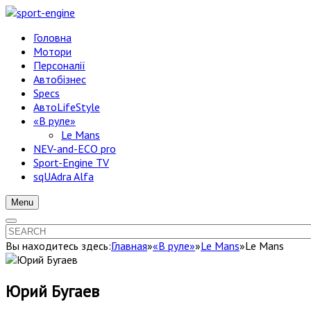
Головна
Мотори
Персоналії
Автобізнес
Specs
АвтоLifeStyle
«В руле»
Le Mans
NEV-and-ECO pro
Sport-Engine TV
sqUAdra Alfa
Menu
Вы находитесь здесь:
Главная
»
«В руле»
»
Le Mans
»
Le Mans
Юрий Бугаев