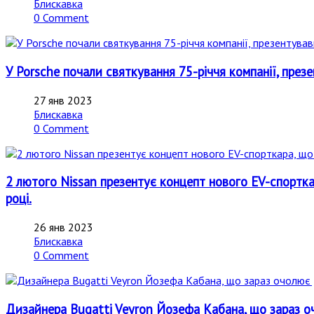
Блискавка
0 Comment
У Porsche почали святкування 75-річчя компанії, през
27 янв 2023
Блискавка
0 Comment
2 лютого Nissan презентує концепт нового EV-спортка
році.
26 янв 2023
Блискавка
0 Comment
Дизайнера Bugatti Veyron Йозефа Кабана, що зараз о