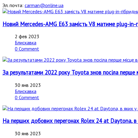
Эл. почта:
carman@online.ua
Новий Mercedes-AMG E63 замість V8 матиме plug-in-г
2 фев 2023
Блискавка
0 Comment
За результатами 2022 року Toyota знов посіла перше мі
30 янв 2023
Блискавка
0 Comment
На перших добових перегонах Rolex 24 at Daytona, в я
30 янв 2023