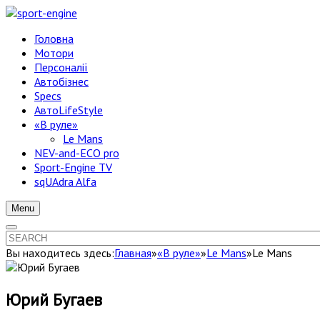
Головна
Мотори
Персоналії
Автобізнес
Specs
АвтоLifeStyle
«В руле»
Le Mans
NEV-and-ECO pro
Sport-Engine TV
sqUAdra Alfa
Menu
Вы находитесь здесь:
Главная
»
«В руле»
»
Le Mans
»
Le Mans
Юрий Бугаев