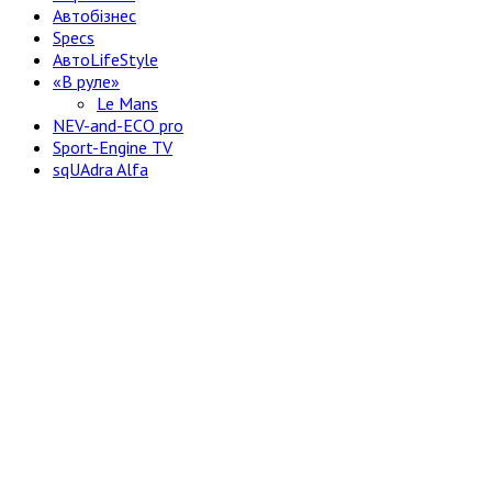
Автобізнес
Specs
АвтоLifeStyle
«В руле»
Le Mans
NEV-and-ECO pro
Sport-Engine TV
sqUAdra Alfa