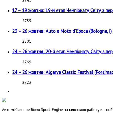
2741
17 – 19 жовтня: 19-й етап Чемпіонату Світу з пе
2755
23 – 26 жовтня: Auto e Moto d'Epoca (Bologna, I)
2801
24 – 26 жовтня: 20-й етап Чемпіонату Світу з пе
2769
24 – 26 жовтня: Algarve Classic Festival (Portimao
2723
Автомобильное Бюро Sport-Engine начало свою работу весной 