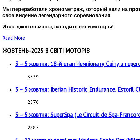
Мы переработали хронометраж, который вели на про
свое видение легендарного соревнования.
Итак, джентльмены, заводите свои моторы!
Read More
ЖОВТЕНЬ-2025 В СВІТІ МОТОРІВ
3 – 5 жовтня: 18-й етап Чемпіонату Світу з перег
3339
3 – 5 жовтня: Iberian Historic Endurance. Estoril Cl
2876
3 – 5 жовтня: SuperSpa (Le Circuit de Spa-Francor
2887