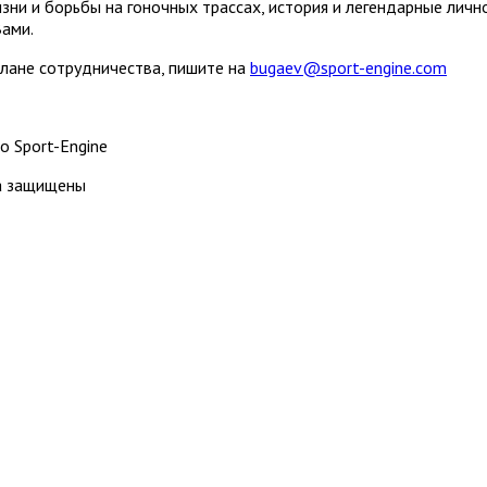
зни и борьбы на гоночных трассах, история и легендарные лич
Вами.
плане сотрудничества, пишите на
bugaev@sport-engine.com
о Sport-Engine
ва защищены