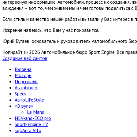
интересную информацию. Автомобили, процесс их создания, жи
вождения – вот то, чем живем мы и чем готовы поделиться с 
Если стиль и качество нашей работы вызвали у Вас интерес в 
Искренне надеюсь, что Вам у нас понравится.
Юрий Бугаев, основатель и руководитель Автомобильного Бюр
Копирайт © 2026 Автомобильное бюро Sport Engine. Все пра
Создание веб сайтов
Головна
Мотори
Персоналії
Автобізнес
Specs
АвтоLifeStyle
«В руле»
Le Mans
NEV-and-ECO pro
Sport-Engine TV
sqUAdra Alfa