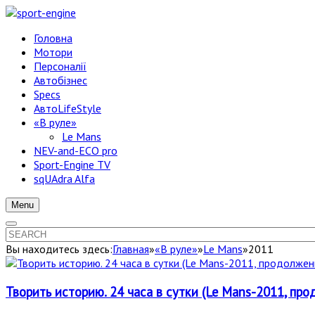
Головна
Мотори
Персоналії
Автобізнес
Specs
АвтоLifeStyle
«В руле»
Le Mans
NEV-and-ECO pro
Sport-Engine TV
sqUAdra Alfa
Menu
Вы находитесь здесь:
Главная
»
«В руле»
»
Le Mans
»
2011
Творить историю. 24 часа в сутки (Le Mans-2011, про