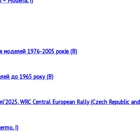
 – Modena, I)
ля моделей 1976-2005 років (B)
елей до 1965 року (B)
лі'2025. WRC Central European Rally (Czech Republic and
ermo, I)