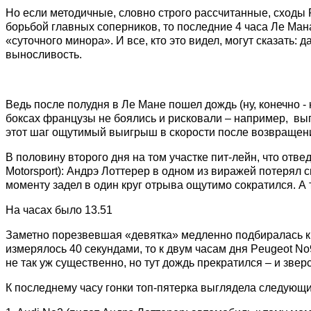
Но если методичные, словно строго рассчитанные, сходы
борьбой главных соперников, то последние 4 часа Ле Ма
«суточного минора». И все, кто это видел, могут сказать
выносливость.
Ведь после полудня в Ле Мане пошел дождь (ну, конечно - 
боксах французы не боялись и рисковали – например, вып
этот шаг ощутимый выигрыш в скорости после возвращения
В половину второго дня на том участке пит-лейн, что отве
Motorsport): Андрэ Лоттерер в одном из виражей потерял 
моменту задел в один круг отрыва ощутимо сократился. А
На часах было 13.51
Заметно порезвевшая «девятка» медленно подбиралась к 
измерялось 40 секундами, то к двум часам дня Peugeot N
не так уж существенно, но тут дождь прекратился – и зве
К последнему часу гонки топ-пятерка выглядела следующ