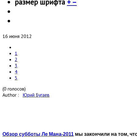
размер шрифта
+
–
16 июня 2012
1
2
3
4
5
(0 голосов)
Author :
Юрий Бугаев
Обзор субботы Ле Мана-2011
мы закончили на том, что