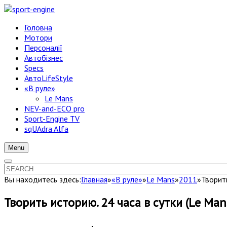
Головна
Мотори
Персоналії
Автобізнес
Specs
АвтоLifeStyle
«В руле»
Le Mans
NEV-and-ECO pro
Sport-Engine TV
sqUAdra Alfa
Menu
Вы находитесь здесь:
Главная
»
«В руле»
»
Le Mans
»
2011
»
Творит
Творить историю. 24 часа в сутки (Le Ma