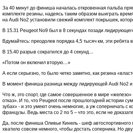
За 40 минут до финиша началась откровенная пальба прям
комплекте резины, надеясь таким образом выиграть время 
на Audi No2 установили свежий комплект покрышек, котор
В 15.31 Peugeot No9 был в 8 секундах позади лидирующег
Вдумайтесь: преодолев порядка 4,5 тысяч км, эти ребята
В 15.40 разрыв сократился до 4 секунд…
«Потом он включил вторую…»
А если серьезно, то было четко заметно, как резина «вла
В момент финиша разница между лидирующей Audi No2 и 
Что ж, это спорт, где самое совершенное в мире «железо» 
отказ». И то, что Peugeot после прошлогодней истории с
зубах» - и это умеют очень немногие, а уж соперничать с к
французы. Ведь места со 2 по 5 – что это, если не доказа
Да, после финиша Оливье Кинель - шеф автоспортивного п
хватило совсем немного, чтобы достать соперника. Но дву