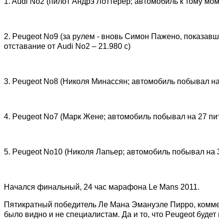
1. Audi No2 (пилот Андрэ Лоттерер; автомобиль к тому мо
2. Peugeot No9 (за рулем - вновь Симон Пажено, показав
отставание от Audi No2 – 21.980 с)
3. Peugeot No8 (Николя Минассян; автомобиль побывал на 2
4. Peugeot No7 (Марк Жене; автомобиль побывал на 27 пит-
5. Peugeot No10 (Николя Лапьер; автомобиль побывал на 31
Начался финальный, 24 час марафона Le Mans 2011.
Пятикратный победитель Ле Мана Эмануэле Пирро, коммен
было видно и не специалистам. Да и то, что Peugeot буде