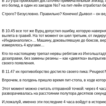
В 10 утра произошел достаточно примечательный эпизод: 
его болид, в один из заездов No7 на пит-лейн отработал бе
Строго? Безусловно. Правильно? Конечно! Дьявол – он вед
В 10.45 все тот же Вурц допустил ошибку, которую наверня
вылета в гравий. На тот момент он шел третьим, от лидир
«Индианаполис»… Машину, доковылявшую до боксов, верну
измерялось 4 кругами…
Кто по-настоящему трепал нервы ребятам из Ингольштадта,
дозаправки, без замены резины – как «девятка» выпрыгивал
своего появления.
В 11.47 их противоборство достигло своего пика: Peugeot
Впрочем, в полдень пришло время пит-стопа, в ходе кото
Этот момент можно считать отправной точкой: через 4 ча
разворачивалась на расстоянии полутора десятков секунд
И,пожалуй, именно эти последние 4 часа войдут в историю 