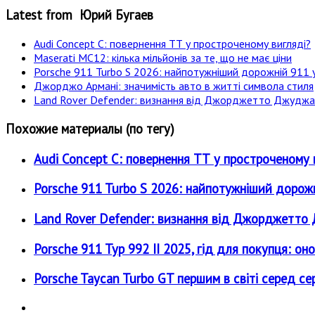
Latest from Юрий Бугаев
Audi Concept C: повернення ТТ у простроченому вигляді?
Maserati MC12: кілька мільйонів за те, що не має ціни
Porsche 911 Turbo S 2026: найпотужніший дорожній 911 у
Джорджо Армані: значимість авто в житті символа стиля
Land Rover Defender: визнання від Джорджетто Джудж
Похожие материалы (по тегу)
Audi Concept C: повернення ТТ у простроченому 
Porsche 911 Turbo S 2026: найпотужніший дорожн
Land Rover Defender: визнання від Джорджетт
Porsche 911 Typ 992 II 2025, гід для покупця: о
Porsche Taycan Turbo GT першим в світі серед се