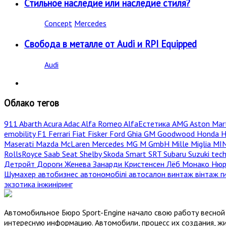
Стильное наследие или наследие стиля?
Concept
Mercedes
Свобода в металле от Audi и RPI Equipped
Audi
Облако тегов
911
Abarth
Acura
Adac
Alfa Romeo
AlfaЕстетика
AMG
Aston Mar
emobility
F1
Ferrari
Fiat
Fisker
Ford
Ghia
GM
Goodwood
Honda
H
Maserati
Mazda
McLaren
Mercedes
MG
M GmbH
Mille Miglia
MI
RollsRoyce
Saab
Seat
Shelby
Skoda
Smart
SRT
Subaru
Suzuki
tec
Детройт
Дороги
Женева
Занарди
Кристенсен
Лёб
Монако
Нюр
Шумахер
автобизнес
автономобілі
автосалон
винтаж
вінтаж
г
экзотика
інжиніринг
Автомобильное Бюро Sport-Engine начало свою работу весной 
интересную информацию. Автомобили, процесс их создания, жи