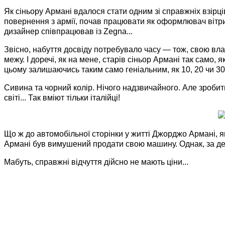
Як сіньору Армані вдалося стати одним зі справжніх взірці
повернення з армії, почав працювати як оформлювач вітри
дизайнер співпрацював із Zegna...
Звісно, набуття досвіду потребувало часу — тож, свою вла
межу. І доречі, як на мене, старів сіньор Армані так само,
цьому залишаючись таким само геніальним, як 10, 20 чи 30 
Сивина та чорний колір. Нічого надзвичайного. Але зробит
світі... Так вміют тільки італійці!
Що ж до автомобільної сторінки у житті Джорджо Армані, як
Армані був вимушений продати свою машину. Однак, за дея
Мабуть, справжні відчуття дійсно не мають ціни...