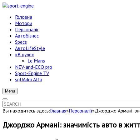
Головна
Мотори
Персоналії
Автобізнес
Specs
АвтоLifeStyle
«В руле»
Le Mans
NEV-and-ECO pro
Sport-Engine TV
sqUAdra Alfa
Menu
Вы находитесь здесь:
Главная
»
Персоналії
»
Джорджо Армані: зна
Джорджо Армані: значимість авто в житт