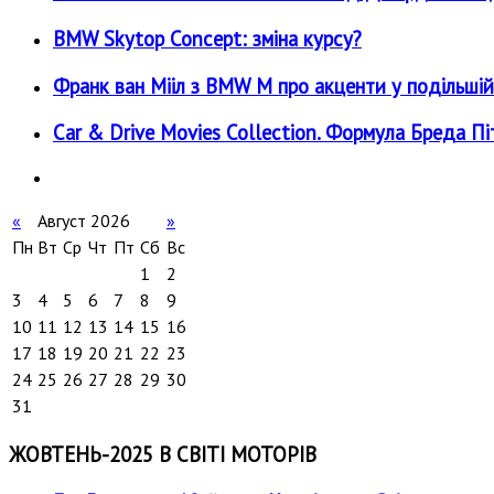
BMW Skytop Concept: зміна курсу?
Франк ван Мііл з BMW M про акценти у подільшій
Car & Drive Movies Collection. Формула Бреда Пі
«
Август 2026
»
Пн
Вт
Ср
Чт
Пт
Сб
Вс
1
2
3
4
5
6
7
8
9
10
11
12
13
14
15
16
17
18
19
20
21
22
23
24
25
26
27
28
29
30
31
ЖОВТЕНЬ-2025 В СВІТІ МОТОРІВ