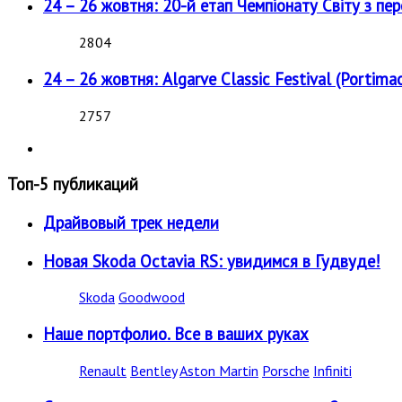
24 – 26 жовтня: 20-й етап Чемпіонату Світу з пе
2804
24 – 26 жовтня: Algarve Classic Festival (Portimao
2757
Топ-5 публикаций
Драйвовый трек недели
Новая Skoda Octavia RS: увидимся в Гудвуде!
Skoda
Goodwood
Наше портфолио. Все в ваших руках
Renault
Bentley
Aston Martin
Porsche
Infiniti