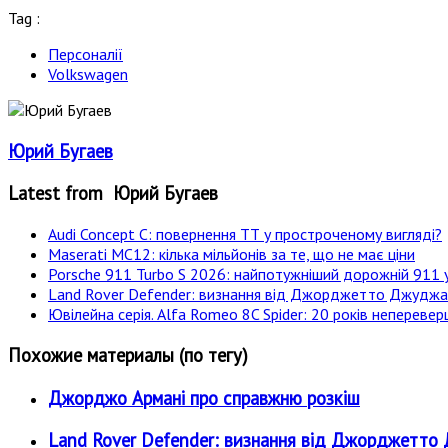
Tag :
Персоналії
Volkswagen
Юрий Бугаев
Latest from Юрий Бугаев
Audi Concept C: повернення ТТ у простроченому вигляді?
Maserati MC12: кілька мільйонів за те, що не має ціни
Porsche 911 Turbo S 2026: найпотужніший дорожній 911 у
Land Rover Defender: визнання від Джорджетто Джудж
Ювілейна серія. Alfa Romeo 8C Spider: 20 років неперевер
Похожие материалы (по тегу)
Джорджо Армані про справжню розкіш
Land Rover Defender: визнання від Джорджетт