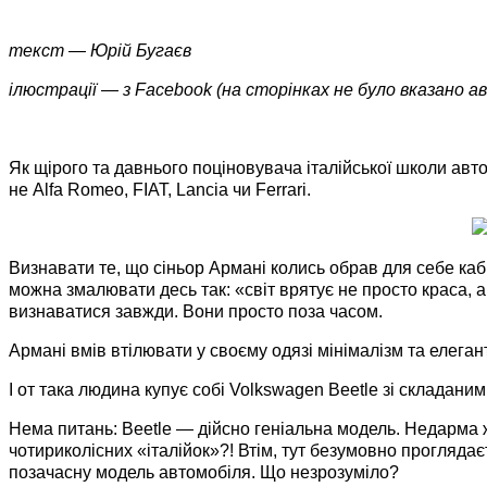
текст — Юрій Бугаєв
ілюстрації — з Facebook (на сторінках не було вказано а
Як щірого та давнього поціновувача італійської школи ав
не Alfa Romeo, FIAT, Lancia чи Ferrari.
Визнавати те, що сіньор Армані колись обрав для себе каб
можна змалювати десь так: «світ врятує не просто краса, а 
визнаватися завжди. Вони просто поза часом.
Армані вмів втілювати у своєму одязі мінімалізм та елегант
І от така людина купує собі Volkswagen Beetle зі складаним
Нема питань: Beetle — дійсно геніальна модель. Недарма ж 
чотириколісних «італійок»?! Втім, тут безумовно проглядає
позачасну модель автомобіля. Що незрозуміло?