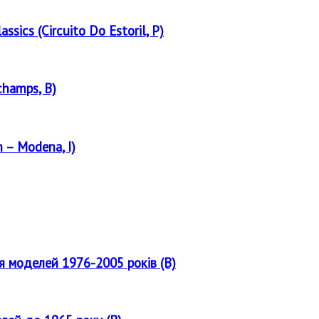
assics (Circuito Do Estoril, P)
champs, B)
 – Modena, I)
ля моделей 1976-2005 років (B)