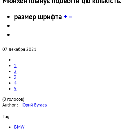
Мюнхен планує подвоїти цю кількість.
размер шрифта
+
–
07 декабря 2021
1
2
3
4
5
(0 голосов)
Author :
Юрий Бугаев
Tag :
BMW