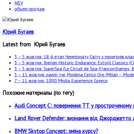
NEV
объем продаж
Юрий Бугаев
Latest from Юрий Бугаев
3 – 5 жовтня: 18-й етап Чемпіонату Світу з перегонів клас
3 – 5 жовтня: Iberian Historic Endurance. Estoril Classics (Ci
3 – 5 жовтня: SuperSpa (Le Circuit de Spa-Francorchamps, B
5 – 11 жовтня: раллі-тур Modena Cento Ore (Milan – Moden
7 – 11 жовтня: 1000 Miglia Experience Greece
Похожие материалы (по тегу)
Audi Concept C: повернення ТТ у простроченому 
Land Rover Defender: визнання від Джорджетт
BMW Skytop Concept: зміна курсу?