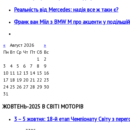
Реальність від Mercedes: надія все ж таки є?
Франк ван Мііл з BMW M про акценти у подільшій
«
Август 2026
»
Пн
Вт
Ср
Чт
Пт
Сб
Вс
1
2
3
4
5
6
7
8
9
10
11
12
13
14
15
16
17
18
19
20
21
22
23
24
25
26
27
28
29
30
31
ЖОВТЕНЬ-2025 В СВІТІ МОТОРІВ
3 – 5 жовтня: 18-й етап Чемпіонату Світу з перег