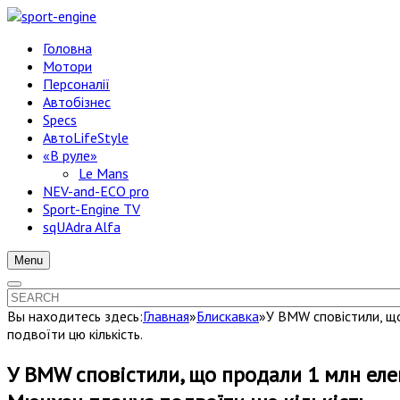
Головна
Мотори
Персоналії
Автобізнес
Specs
АвтоLifeStyle
«В руле»
Le Mans
NEV-and-ECO pro
Sport-Engine TV
sqUAdra Alfa
Menu
Вы находитесь здесь:
Главная
»
Блискавка
»
У BMW сповістили, щ
подвоїти цю кількість.
У BMW сповістили, що продали 1 млн еле