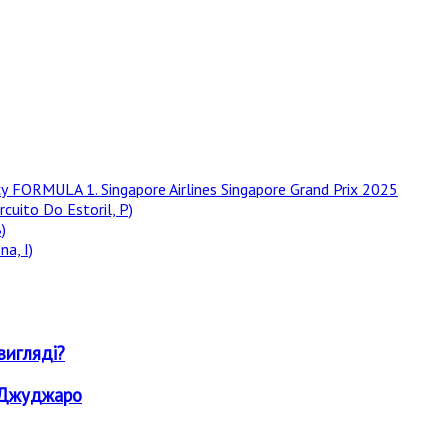
у FORMULA 1. Singapore Airlines Singapore Grand Prix 2025
rcuito Do Estoril, P)
)
a, I)
вигляді?
о Джуджаро