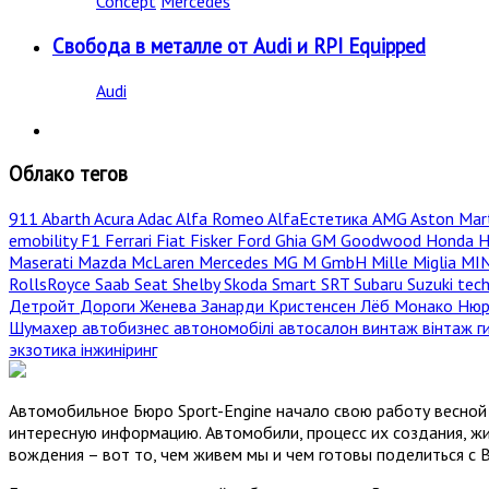
Concept
Mercedes
Свобода в металле от Audi и RPI Equipped
Audi
Облако тегов
911
Abarth
Acura
Adac
Alfa Romeo
AlfaЕстетика
AMG
Aston Mar
emobility
F1
Ferrari
Fiat
Fisker
Ford
Ghia
GM
Goodwood
Honda
H
Maserati
Mazda
McLaren
Mercedes
MG
M GmbH
Mille Miglia
MI
RollsRoyce
Saab
Seat
Shelby
Skoda
Smart
SRT
Subaru
Suzuki
tec
Детройт
Дороги
Женева
Занарди
Кристенсен
Лёб
Монако
Нюр
Шумахер
автобизнес
автономобілі
автосалон
винтаж
вінтаж
г
экзотика
інжиніринг
Автомобильное Бюро Sport-Engine начало свою работу весной 
интересную информацию. Автомобили, процесс их создания, жи
вождения – вот то, чем живем мы и чем готовы поделиться с 