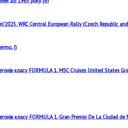
елей до 1965 року (B)
лі'2025. WRC Central European Rally (Czech Republic and
ermo, I)
регонів класу FORMULA 1. MSC Cruises United States Gr
регонів класу FORMULA 1. Gran Premio De La Ciudad de