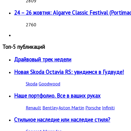
2809
24 – 26 жовтня: Algarve Classic Festival (Portimao
2760
Топ-5 публикаций
Драйвовый трек недели
Новая Skoda Octavia RS: увидимся в Гудвуде!
Skoda
Goodwood
Наше портфолио. Все в ваших руках
Renault
Bentley
Aston Martin
Porsche
Infiniti
Стильное наследие или наследие стиля?