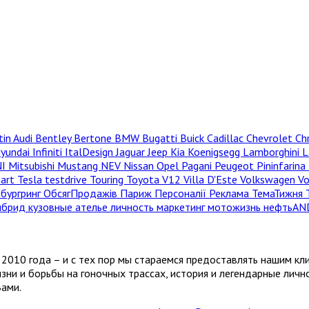
tin
Audi
Bentley
Bertone
BMW
Bugatti
Buick
Cadillac
Chevrolet
Ch
yundai
Infiniti
ItalDesign
Jaguar
Jeep
Kia
Koenigsegg
Lamborghini
L
NI
Mitsubishi
Mustang
NEV
Nissan
Opel
Pagani
Peugeot
Pininfarina
hart
Tesla
testdrive
Touring
Toyota
V12
Villa D'Este
Volkswagen
V
бургринг
ОбсягПродажів
Париж
Персоналії
Реклама
ТемаТижня
ибрид
кузовные ателье
личность
маркетинг
мотожизнь
нефтьAN
2010 года – и с тех пор мы стараемся предоставлять нашим кл
зни и борьбы на гоночных трассах, история и легендарные лич
Вами.