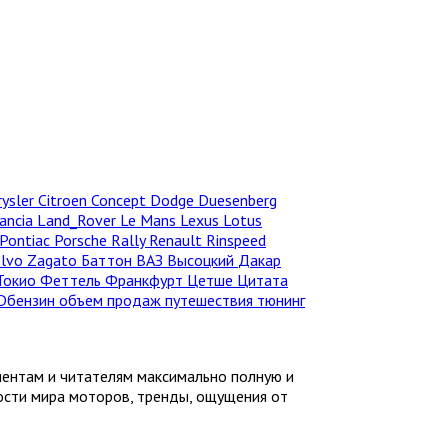
rysler
Citroen
Concept
Dodge
Duesenberg
ancia
Land_Rover
Le Mans
Lexus
Lotus
Pontiac
Porsche
Rally
Renault
Rinspeed
olvo
Zagato
Баттон
ВАЗ
Высоцкий
Дакар
Токио
Феттель
Франкфурт
Цетше
Цитата
Dбензин
объем продаж
путешествия
тюнинг
иентам и читателям максимально полную и
ности мира моторов, тренды, ощущения от