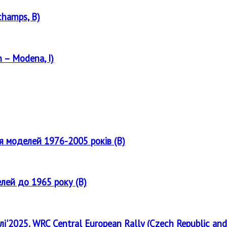
champs, B)
 – Modena, I)
ля моделей 1976-2005 років (B)
елей до 1965 року (B)
лі'2025. WRC Central European Rally (Czech Republic and