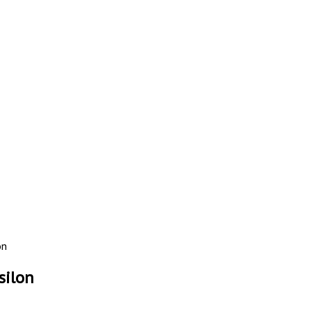
on
silon