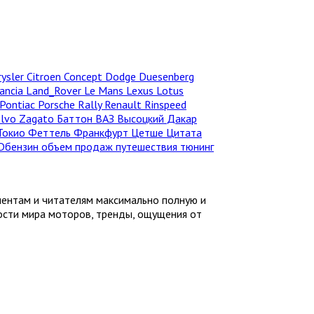
rysler
Citroen
Concept
Dodge
Duesenberg
ancia
Land_Rover
Le Mans
Lexus
Lotus
Pontiac
Porsche
Rally
Renault
Rinspeed
olvo
Zagato
Баттон
ВАЗ
Высоцкий
Дакар
Токио
Феттель
Франкфурт
Цетше
Цитата
Dбензин
объем продаж
путешествия
тюнинг
иентам и читателям максимально полную и
ности мира моторов, тренды, ощущения от