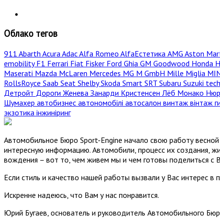
Облако тегов
911
Abarth
Acura
Adac
Alfa Romeo
AlfaЕстетика
AMG
Aston Mar
emobility
F1
Ferrari
Fiat
Fisker
Ford
Ghia
GM
Goodwood
Honda
H
Maserati
Mazda
McLaren
Mercedes
MG
M GmbH
Mille Miglia
MI
RollsRoyce
Saab
Seat
Shelby
Skoda
Smart
SRT
Subaru
Suzuki
tec
Детройт
Дороги
Женева
Занарди
Кристенсен
Лёб
Монако
Нюр
Шумахер
автобизнес
автономобілі
автосалон
винтаж
вінтаж
г
экзотика
інжиніринг
Автомобильное Бюро Sport-Engine начало свою работу весной 
интересную информацию. Автомобили, процесс их создания, жи
вождения – вот то, чем живем мы и чем готовы поделиться с 
Если стиль и качество нашей работы вызвали у Вас интерес в 
Искренне надеюсь, что Вам у нас понравится.
Юрий Бугаев, основатель и руководитель Автомобильного Бюр