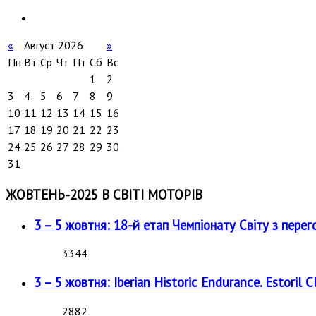
«
Август 2026
»
Пн
Вт
Ср
Чт
Пт
Сб
Вс
1
2
3
4
5
6
7
8
9
10
11
12
13
14
15
16
17
18
19
20
21
22
23
24
25
26
27
28
29
30
31
ЖОВТЕНЬ-2025 В СВІТІ МОТОРІВ
3 – 5 жовтня: 18-й етап Чемпіонату Світу з перег
3344
3 – 5 жовтня: Iberian Historic Endurance. Estoril Cl
2882