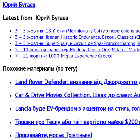
Юрий Бугаев
Latest from Юрий Бугаев
3 – 5 жовтня: 18-й етап Чемпіонату Світу з перегонів клас
3 – 5 жовтня: Iberian Historic Endurance. Estoril Classics (Ci
3 – 5 жовтня: SuperSpa (Le Circuit de Spa-Francorchamps, B
5 – 11 жовтня: раллі-тур Modena Cento Ore (Milan – Moden
7 – 11 жовтня: 1000 Miglia Experience Greece
Похожие материалы (по тегу)
Land Rover Defender: визнання від Джорджетт
Car & Drive Movies Collection. Шлях до слави: A
Lancia буде EV-брендом з акцентом на стиль, гол
Трошки про Теслу або твіт вартістю майже $200 м
Прощавайте, мосьє Трінтіньян!