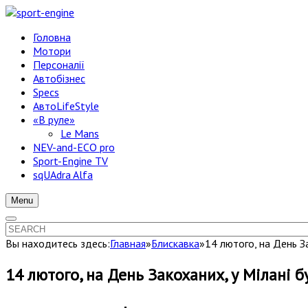
Головна
Мотори
Персоналії
Автобізнес
Specs
АвтоLifeStyle
«В руле»
Le Mans
NEV-and-ECO pro
Sport-Engine TV
sqUAdra Alfa
Menu
Вы находитесь здесь:
Главная
»
Блискавка
»
14 лютого, на День З
14 лютого, на День Закоханих, у Мілані 