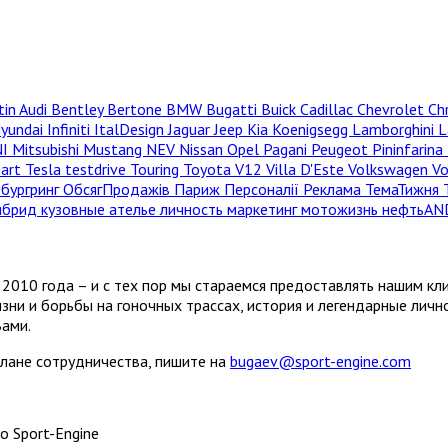
tin
Audi
Bentley
Bertone
BMW
Bugatti
Buick
Cadillac
Chevrolet
Ch
yundai
Infiniti
ItalDesign
Jaguar
Jeep
Kia
Koenigsegg
Lamborghini
L
NI
Mitsubishi
Mustang
NEV
Nissan
Opel
Pagani
Peugeot
Pininfarina
hart
Tesla
testdrive
Touring
Toyota
V12
Villa D'Este
Volkswagen
V
бургринг
ОбсягПродажів
Париж
Персоналії
Реклама
ТемаТижня
ибрид
кузовные ателье
личность
маркетинг
мотожизнь
нефтьAN
2010 года – и с тех пор мы стараемся предоставлять нашим кл
зни и борьбы на гоночных трассах, история и легендарные лич
Вами.
плане сотрудничества, пишите на
bugaev@sport-engine.com
о Sport-Engine