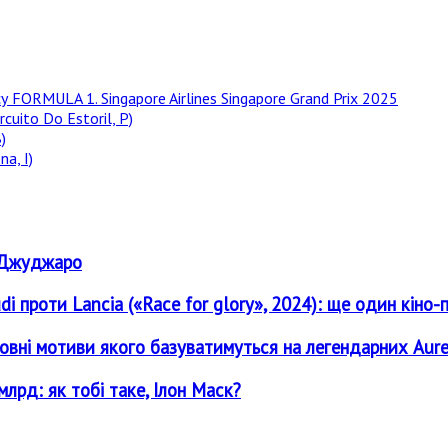
у FORMULA 1. Singapore Airlines Singapore Grand Prix 2025
rcuito Do Estoril, P)
)
a, I)
о Джуджаро
udi проти Lancia («Race for glory», 2024): ще один кін
овні мотиви якого базуватимуться на легендарних Aureli
лрд: як тобі таке, Ілон Маск?