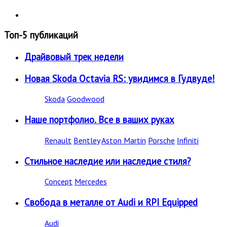
Топ-5 публикаций
Драйвовый трек недели
Новая Skoda Octavia RS: увидимся в Гудвуде!
Skoda
Goodwood
Наше портфолио. Все в ваших руках
Renault
Bentley
Aston Martin
Porsche
Infiniti
Стильное наследие или наследие стиля?
Concept
Mercedes
Свобода в металле от Audi и RPI Equipped
Audi