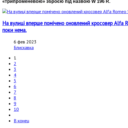
«трипроменевою» зброєю під назвою W 196 R.
На вулиці вперше помічено оновлений кросовер Alfa R
поки нема.
6 фев 2023
Блискавка
1
2
3
4
5
6
7
8
9
10
В конец