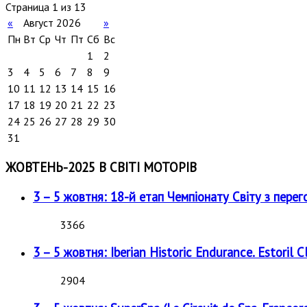
Страница 1 из 13
«
Август 2026
»
Пн
Вт
Ср
Чт
Пт
Сб
Вс
1
2
3
4
5
6
7
8
9
10
11
12
13
14
15
16
17
18
19
20
21
22
23
24
25
26
27
28
29
30
31
ЖОВТЕНЬ-2025 В СВІТІ МОТОРІВ
3 – 5 жовтня: 18-й етап Чемпіонату Світу з перег
3366
3 – 5 жовтня: Iberian Historic Endurance. Estoril Cl
2904