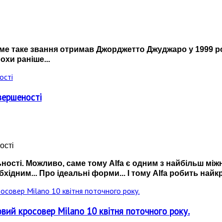
ме таке звання отримав Джорджетто Джуджаро у 1999 ро
хи раніше...
евершеності
ності. Можливо, саме тому Alfa є одним з найбільш мі
бхідним... Про ідеальні форми... І тому Alfa робить найк
овий кросовер Milano 10 квітня поточного року.