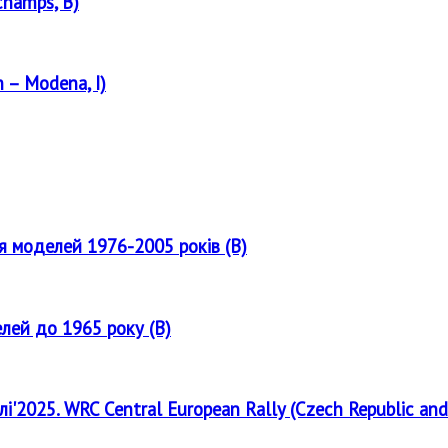
champs, B)
 – Modena, I)
ля моделей 1976-2005 років (B)
елей до 1965 року (B)
лі'2025. WRC Central European Rally (Czech Republic and