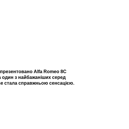
о презентовано Alfa Romeo 8C
а один з найбажаніших серед
ione стала справжньою сенсацією.