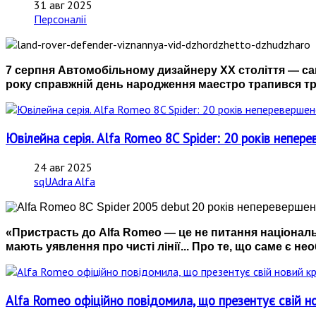
31 авг 2025
Персоналії
7 серпня Автомобільному дизайнеру ХХ століття — са
року справжній день народження маестро трапився тро
Ювілейна серія. Alfa Romeo 8C Spider: 20 років непер
24 авг 2025
sqUAdra Alfa
«Пристрасть до Alfa Romeo — це не питання національ
мають уявлення про чисті лінії... Про те, що саме є нео
Alfa Romeo офіційно повідомила, що презентує свій н