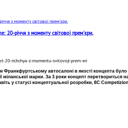
: 20-річчя з моменту світової прем'єри.
нком Франкфуртському автосалоні в якості концепта бул
ї міланської марки. За 3 роки концепт перетвориться н
 навіть у статусі концептуальної розробки, 8C Competiz