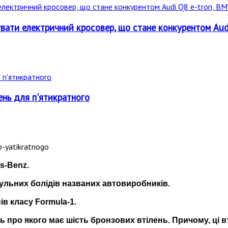
вати електричний кросовер, що стане конкурентом Audi
ень для п'ятикратного
es-Benz.
ульних болідів названих автовиробників.
ів класу Formula-1.
ь про якого має шість бронзових втілень. Причому, ці в