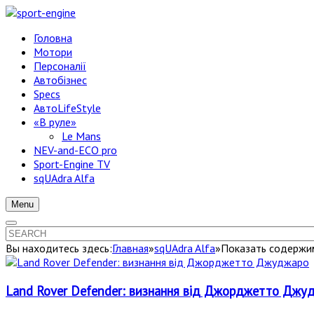
Головна
Мотори
Персоналії
Автобізнес
Specs
АвтоLifeStyle
«В руле»
Le Mans
NEV-and-ECO pro
Sport-Engine TV
sqUAdra Alfa
Menu
Вы находитесь здесь:
Главная
»
sqUAdra Alfa
»
Показать содержим
Land Rover Defender: визнання від Джорджетто Джу