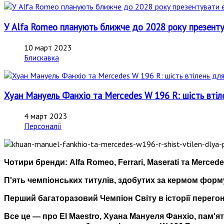
У Alfa Romeo планують ближче до 2028 року презенту
10 март 2023
Блискавка
Хуан Мануель Фанхіо та Mercedes W 196 R: шість втіл
4 март 2023
Персоналії
Чотири бренди: Alfa Romeo, Ferrari, Maserati та Merced
П'ять чемпіонських титулів, здобутих за кермом форм
Перший багаторазовий Чемпіон Світу в історії перегон
Все це — про El Maestro, Хуана Мануеля Фанхіо, пам'ят