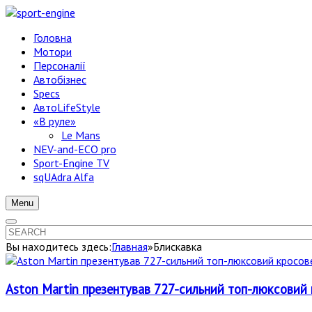
Головна
Мотори
Персоналії
Автобізнес
Specs
АвтоLifeStyle
«В руле»
Le Mans
NEV-and-ECO pro
Sport-Engine TV
sqUAdra Alfa
Menu
Вы находитесь здесь:
Главная
»
Блискавка
Aston Martin презентував 727-сильний топ-люксовий к