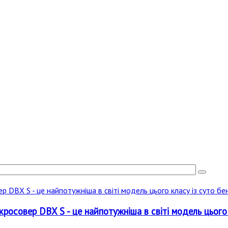
росовер DBX S - це найпотужніша в світі модель цього