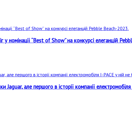
 у номінації “Best of Show” на конкурсі елеганцій Pebb
и Jaguar, але першого в історії компанії електромобіля 