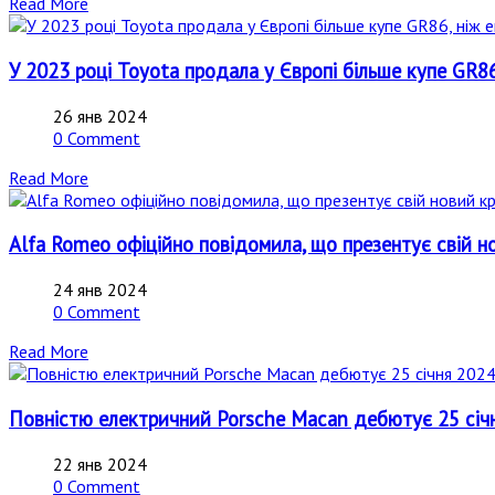
Read More
У 2023 році Toyota продала у Європі більше купе GR86
26 янв 2024
0 Comment
Read More
Alfa Romeo офіційно повідомила, що презентує свій н
24 янв 2024
0 Comment
Read More
Повністю електричний Porsche Macan дебютує 25 січн
22 янв 2024
0 Comment