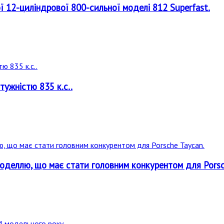
ої 12-циліндрової 800-сильної моделі 812 Superfast.
тужністю 835 к.с..
деллю, що має стати головним конкурентом для Porsc