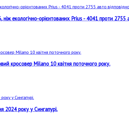
, ніж екологічно-орієнтованих Prius - 4041 проти 2755 
овий кросовер Milano 10 квітня поточного року.
я 2024 року у Сингапурі.