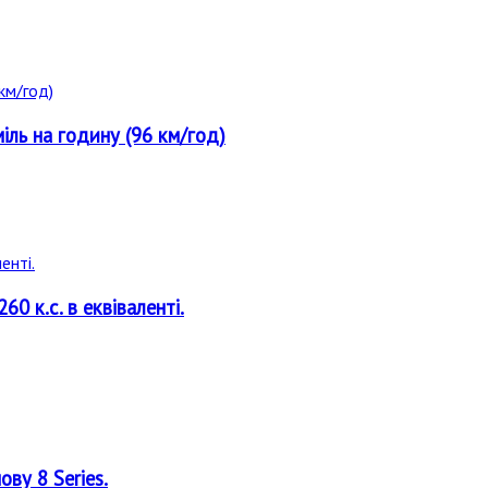
іль на годину (96 км/год)
0 к.с. в еквіваленті.
ву 8 Series.