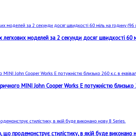
их легкових моделей за 2 секунди досяг швидкості 60 м
ричного MINI John Cooper Works E потужністю близько 26
 що продемонструє стилістику, в якій буде виконано но