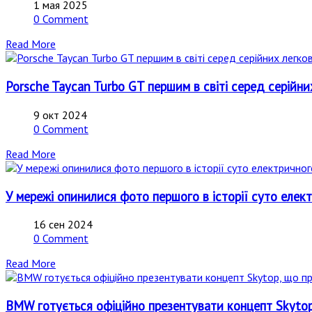
1 мая 2025
0 Comment
Read More
Porsche Taycan Turbo GT першим в світі серед серійн
9 окт 2024
0 Comment
Read More
У мережі опинилися фото першого в історії суто елект
16 сен 2024
0 Comment
Read More
BMW готується офіційно презентувати концепт Skytop,