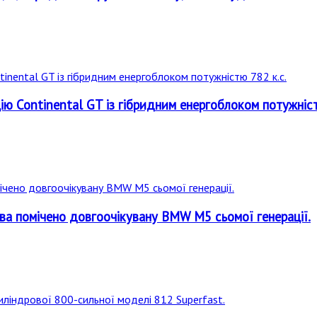
ію Continental GT із гібридним енергоблоком потужніст
ва помічено довгоочікувану BMW M5 сьомої генерації.