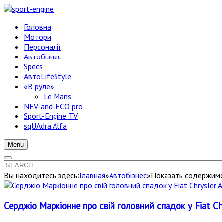
Головна
Мотори
Персоналії
Автобізнес
Specs
АвтоLifeStyle
«В руле»
Le Mans
NEV-and-ECO pro
Sport-Engine TV
sqUAdra Alfa
Menu
Вы находитесь здесь:
Главная
»
Автобізнес
»
Показать содержимо
Серджіо Маркіонне про свій головний спадок у Fiat Ch