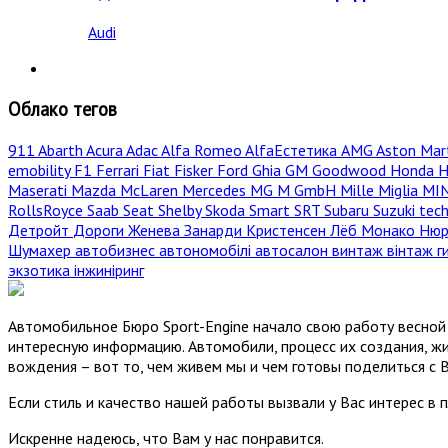
Audi
Облако тегов
911
Abarth
Acura
Adac
Alfa Romeo
AlfaЕстетика
AMG
Aston Mar
emobility
F1
Ferrari
Fiat
Fisker
Ford
Ghia
GM
Goodwood
Honda
H
Maserati
Mazda
McLaren
Mercedes
MG
M GmbH
Mille Miglia
MI
RollsRoyce
Saab
Seat
Shelby
Skoda
Smart
SRT
Subaru
Suzuki
tec
Детройт
Дороги
Женева
Занарди
Кристенсен
Лёб
Монако
Нюр
Шумахер
автобизнес
автономобілі
автосалон
винтаж
вінтаж
г
экзотика
інжиніринг
Автомобильное Бюро Sport-Engine начало свою работу весной 
интересную информацию. Автомобили, процесс их создания, жи
вождения – вот то, чем живем мы и чем готовы поделиться с 
Если стиль и качество нашей работы вызвали у Вас интерес в 
Искренне надеюсь, что Вам у нас понравится.