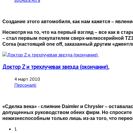
sqUAdra Alfa
Создание этого автомобиля, как нам кажется – явлен
Несмотря на то, что на первый взгляд – все как в ст
– стал первым покупателем сверх-мелкосерийной TZ3 
Corsa (настоящий one off, заказанный другим «джентл
Доктор Z и трехлучевая звезда (окончание).
4 март 2010
Персоналії
«Сделка века» - слияние Daimler и Chrysler – оставал
допущенных руководством обеих фирм. Но спросите се
нежизнеспособным только лишь из-за того, что пере
1