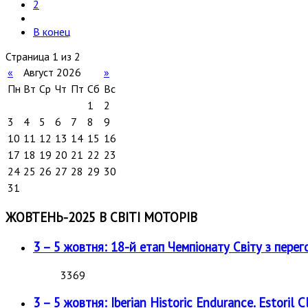
2
В конец
Страница 1 из 2
«
Август 2026
»
Пн
Вт
Ср
Чт
Пт
Сб
Вс
1
2
3
4
5
6
7
8
9
10
11
12
13
14
15
16
17
18
19
20
21
22
23
24
25
26
27
28
29
30
31
ЖОВТЕНЬ-2025 В СВІТІ МОТОРІВ
3 – 5 жовтня: 18-й етап Чемпіонату Світу з перег
3369
3 – 5 жовтня: Iberian Historic Endurance. Estoril Cl