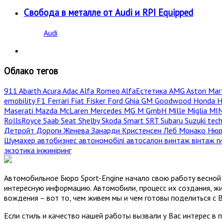
Свобода в металле от Audi и RPI Equipped
Audi
Облако тегов
911
Abarth
Acura
Adac
Alfa Romeo
AlfaЕстетика
AMG
Aston Mar
emobility
F1
Ferrari
Fiat
Fisker
Ford
Ghia
GM
Goodwood
Honda
H
Maserati
Mazda
McLaren
Mercedes
MG
M GmbH
Mille Miglia
MI
RollsRoyce
Saab
Seat
Shelby
Skoda
Smart
SRT
Subaru
Suzuki
tec
Детройт
Дороги
Женева
Занарди
Кристенсен
Лёб
Монако
Нюр
Шумахер
автобизнес
автономобілі
автосалон
винтаж
вінтаж
г
экзотика
інжиніринг
Автомобильное Бюро Sport-Engine начало свою работу весной 
интересную информацию. Автомобили, процесс их создания, жи
вождения – вот то, чем живем мы и чем готовы поделиться с 
Если стиль и качество нашей работы вызвали у Вас интерес в 