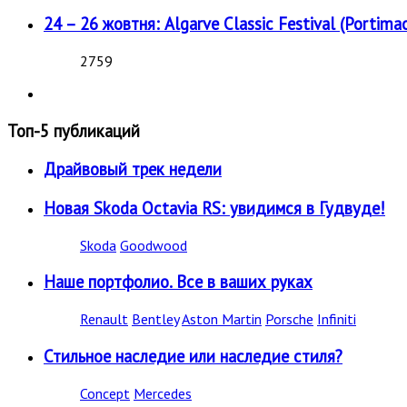
24 – 26 жовтня: Algarve Classic Festival (Portimao
2759
Топ-5 публикаций
Драйвовый трек недели
Новая Skoda Octavia RS: увидимся в Гудвуде!
Skoda
Goodwood
Наше портфолио. Все в ваших руках
Renault
Bentley
Aston Martin
Porsche
Infiniti
Стильное наследие или наследие стиля?
Concept
Mercedes