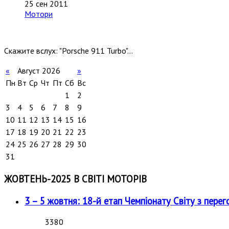
25 сен 2011
Мотори
Скажите вслух: "Porsche 911 Turbo"...
«
Август 2026
»
Пн
Вт
Ср
Чт
Пт
Сб
Вс
1
2
3
4
5
6
7
8
9
10
11
12
13
14
15
16
17
18
19
20
21
22
23
24
25
26
27
28
29
30
31
ЖОВТЕНЬ-2025 В СВІТІ МОТОРІВ
3 – 5 жовтня: 18-й етап Чемпіонату Світу з перег
3380