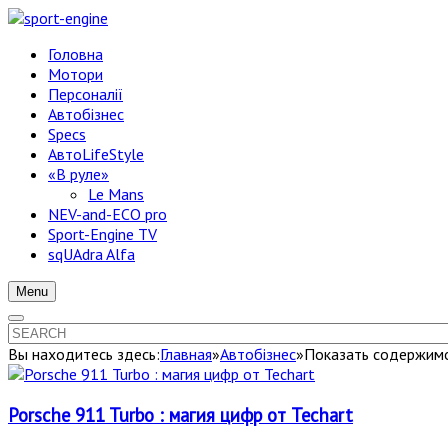
Головна
Мотори
Персоналії
Автобізнес
Specs
АвтоLifeStyle
«В руле»
Le Mans
NEV-and-ECO pro
Sport-Engine TV
sqUAdra Alfa
Menu
Вы находитесь здесь:
Главная
»
Автобізнес
»
Показать содержимое
Porsche 911 Turbo : магия цифр от Techart