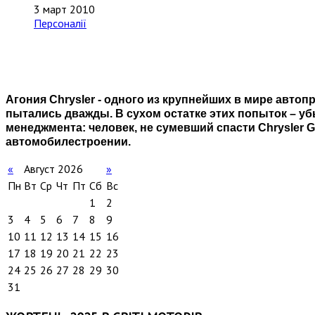
3 март 2010
Персоналії
Агония Chrysler - одного из крупнейших в мире авто
пытались дважды. В сухом остатке этих попыток – 
менеджмента: человек, не сумевший спасти Chrysler 
автомобилестроении.
«
Август 2026
»
Пн
Вт
Ср
Чт
Пт
Сб
Вс
1
2
3
4
5
6
7
8
9
10
11
12
13
14
15
16
17
18
19
20
21
22
23
24
25
26
27
28
29
30
31