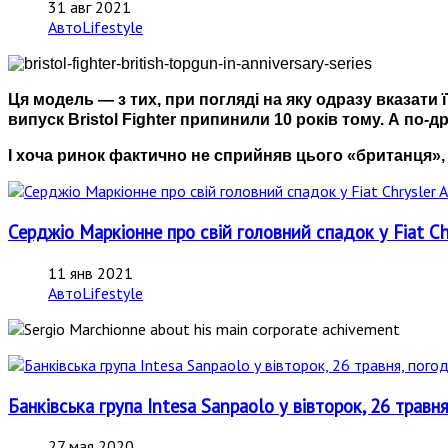
31 авг 2021
АвтоLifestyle
Ця модель — з тих, при погляді на яку одразу вказати 
випуск Bristol Fighter припинили 10 років тому. А по-д
І хоча ринок фактично не сприйняв цього «британця», 
Серджіо Маркіонне про свій головний спадок у Fiat Ch
11 янв 2021
АвтоLifestyle
Банківська група Intesa Sanpaolo у вівторок, 26 травн
27 мая 2020