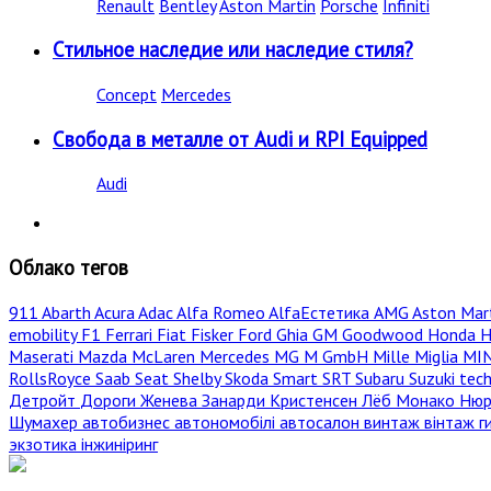
Renault
Bentley
Aston Martin
Porsche
Infiniti
Стильное наследие или наследие стиля?
Concept
Mercedes
Свобода в металле от Audi и RPI Equipped
Audi
Облако тегов
911
Abarth
Acura
Adac
Alfa Romeo
AlfaЕстетика
AMG
Aston Mar
emobility
F1
Ferrari
Fiat
Fisker
Ford
Ghia
GM
Goodwood
Honda
H
Maserati
Mazda
McLaren
Mercedes
MG
M GmbH
Mille Miglia
MI
RollsRoyce
Saab
Seat
Shelby
Skoda
Smart
SRT
Subaru
Suzuki
tec
Детройт
Дороги
Женева
Занарди
Кристенсен
Лёб
Монако
Нюр
Шумахер
автобизнес
автономобілі
автосалон
винтаж
вінтаж
г
экзотика
інжиніринг