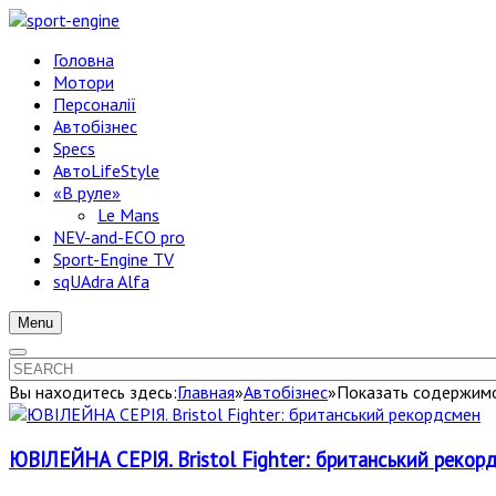
Головна
Мотори
Персоналії
Автобізнес
Specs
АвтоLifeStyle
«В руле»
Le Mans
NEV-and-ECO pro
Sport-Engine TV
sqUAdra Alfa
Menu
Вы находитесь здесь:
Главная
»
Автобізнес
»
Показать содержимое
ЮВІЛЕЙНА СЕРІЯ. Bristol Fighter: британський рекор