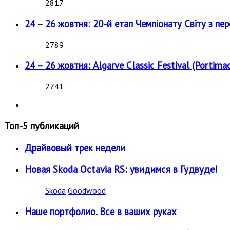
2817
24 – 26 жовтня: 20-й етап Чемпіонату Світу з пе
2789
24 – 26 жовтня: Algarve Classic Festival (Portimao
2741
Топ-5 публикаций
Драйвовый трек недели
Новая Skoda Octavia RS: увидимся в Гудвуде!
Skoda
Goodwood
Наше портфолио. Все в ваших руках