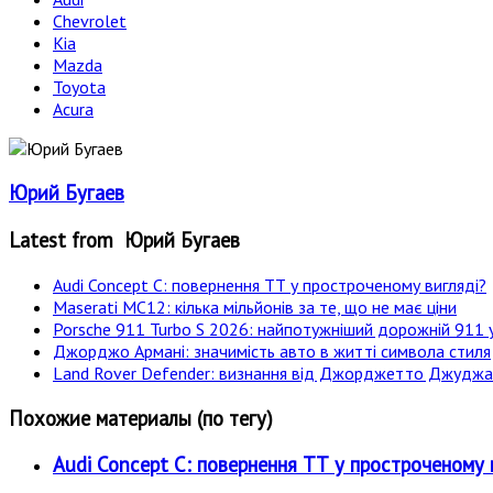
Chevrolet
Kia
Mazda
Toyota
Acura
Юрий Бугаев
Latest from Юрий Бугаев
Audi Concept C: повернення ТТ у простроченому вигляді?
Maserati MC12: кілька мільйонів за те, що не має ціни
Porsche 911 Turbo S 2026: найпотужніший дорожній 911 у
Джорджо Армані: значимість авто в житті символа стиля
Land Rover Defender: визнання від Джорджетто Джудж
Похожие материалы (по тегу)
Audi Concept C: повернення ТТ у простроченому 