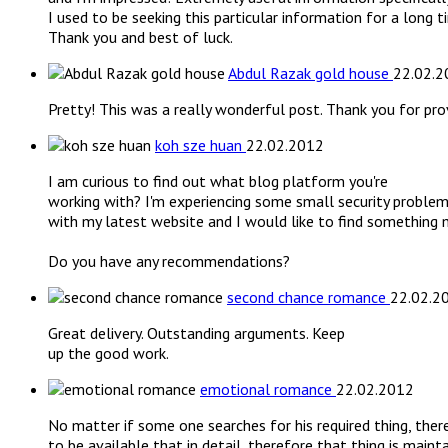
I used to be seeking this particular information for a long t
Thank you and best of luck.
Abdul Razak gold house
22.02.2
Pretty! This was a really wonderful post. Thank you for prov
koh sze huan
22.02.2012
I am curious to find out what blog platform you're
working with? I'm experiencing some small security proble
with my latest website and I would like to find something m
Do you have any recommendations?
second chance romance
22.02.2
Great delivery. Outstanding arguments. Keep
up the good work.
emotional romance
22.02.2012
No matter if some one searches for his required thing, the
to be available that in detail, therefore that thing is maint