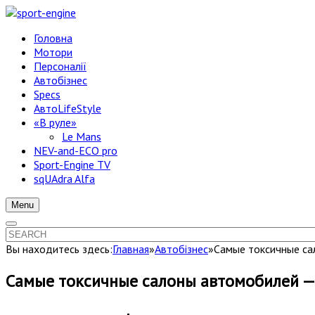
Головна
Мотори
Персоналії
Автобізнес
Specs
АвтоLifeStyle
«В руле»
Le Mans
NEV-and-ECO pro
Sport-Engine TV
sqUAdra Alfa
Menu
Вы находитесь здесь:
Главная
»
Автобізнес
»
Самые токсичные са
Самые токсичные салоны автомобилей —