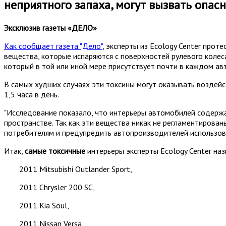
неприятного запаха, могут вызвать опас
Эксклюзив газеты «ДЕЛО»
Как сообщает газета "Дело"
, эксперты из Ecology Center про
вещества, которые испаряются с поверхностей рулевого колеса
который в той или иной мере присутствует почти в каждом ав
В самых худших случаях эти токсины могут оказывать воздейс
1,5 часа в день.
"Исследование показало, что интерьеры автомобилей содержат
пространстве. Так как эти вещества никак не регламентирован
потребителям и предупредить автопроизводителей использоват
Итак,
самые токсичные
интерьеры эксперты Ecology Center наз
2011 Mitsubishi Outlander Sport,
2011 Chrysler 200 SC,
2011 Kia Soul,
2011 Nissan Versa,