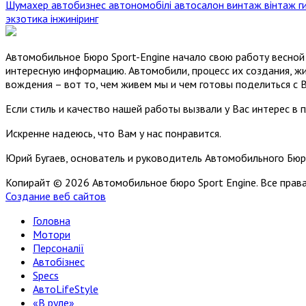
Шумахер
автобизнес
автономобілі
автосалон
винтаж
вінтаж
г
экзотика
інжиніринг
Автомобильное Бюро Sport-Engine начало свою работу весной 
интересную информацию. Автомобили, процесс их создания, жи
вождения – вот то, чем живем мы и чем готовы поделиться с 
Если стиль и качество нашей работы вызвали у Вас интерес в 
Искренне надеюсь, что Вам у нас понравится.
Юрий Бугаев, основатель и руководитель Автомобильного Бюр
Копирайт © 2026 Автомобильное бюро Sport Engine. Все пра
Создание веб сайтов
Головна
Мотори
Персоналії
Автобізнес
Specs
АвтоLifeStyle
«В руле»