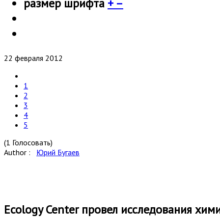
размер шрифта
+
–
22 февраля 2012
1
2
3
4
5
(1 Голосовать)
Author :
Юрий Бугаев
Ecology Center провел исследования хим