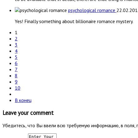
psychological romance
22.02.20
Yes! Finally something about billionaire romance mystery.
1
2
3
4
5
6
7
8
9
10
В конец
Leave your comment
Убедитесь, что Вы ввели всю требуемую информацию, в поля, 