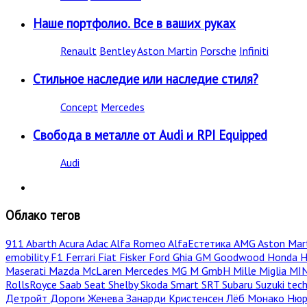
Наше портфолио. Все в ваших руках
Renault
Bentley
Aston Martin
Porsche
Infiniti
Стильное наследие или наследие стиля?
Concept
Mercedes
Свобода в металле от Audi и RPI Equipped
Audi
Облако тегов
911
Abarth
Acura
Adac
Alfa Romeo
AlfaЕстетика
AMG
Aston Mar
emobility
F1
Ferrari
Fiat
Fisker
Ford
Ghia
GM
Goodwood
Honda
H
Maserati
Mazda
McLaren
Mercedes
MG
M GmbH
Mille Miglia
MI
RollsRoyce
Saab
Seat
Shelby
Skoda
Smart
SRT
Subaru
Suzuki
tec
Детройт
Дороги
Женева
Занарди
Кристенсен
Лёб
Монако
Нюр