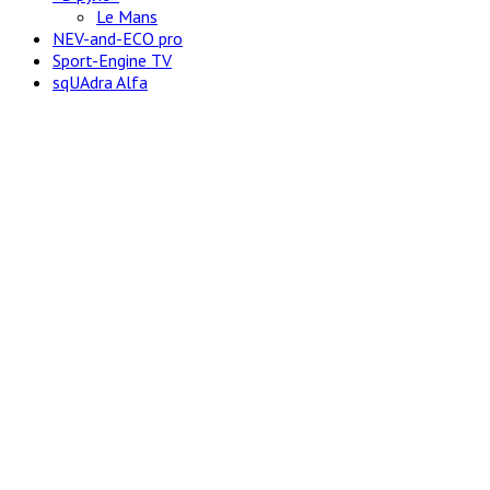
Le Mans
NEV-and-ECO pro
Sport-Engine TV
sqUAdra Alfa