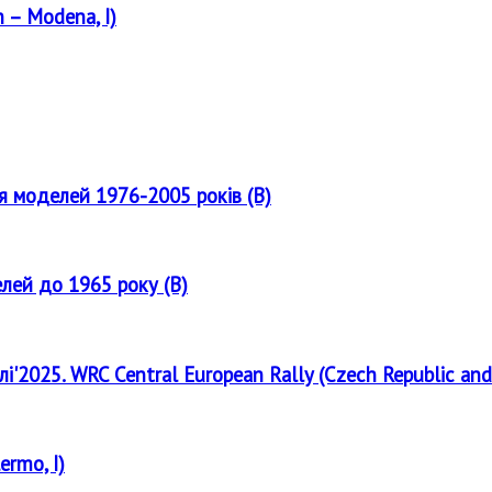
 – Modena, I)
ля моделей 1976-2005 років (B)
елей до 1965 року (B)
лі'2025. WRC Central European Rally (Czech Republic and
ermo, I)