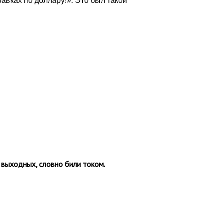
авках по доллару!». Это был такой
 выходных, словно били током.