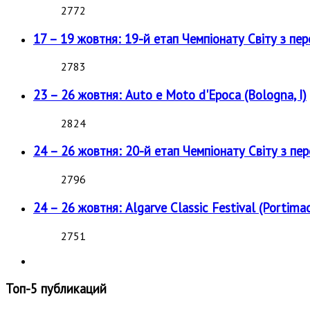
2772
17 – 19 жовтня: 19-й етап Чемпіонату Світу з пе
2783
23 – 26 жовтня: Auto e Moto d'Epoca (Bologna, I)
2824
24 – 26 жовтня: 20-й етап Чемпіонату Світу з пе
2796
24 – 26 жовтня: Algarve Classic Festival (Portimao
2751
Топ-5 публикаций