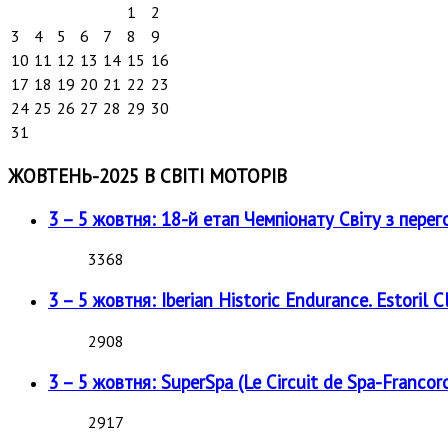
1
2
3
4
5
6
7
8
9
10
11
12
13
14
15
16
17
18
19
20
21
22
23
24
25
26
27
28
29
30
31
ЖОВТЕНЬ-2025 В СВІТІ МОТОРІВ
3 – 5 жовтня: 18-й етап Чемпіонату Світу з перег
3368
3 – 5 жовтня: Iberian Historic Endurance. Estoril Cl
2908
3 – 5 жовтня: SuperSpa (Le Circuit de Spa-Francor
2917