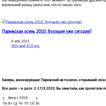
Вы наверняка помните этот момент: встречаешь друзей-при
маленький конец света или что-то около того.
Парижская осень 2010: будущее уже сегодня?
6 апр 2011
NEV-and-ECO pro
Банеры, анонсирующие Парижский автосалон, открывший свои 
Все дело – в дате: 2-17/Х.2010. Вы заметили, как пролетели п
«
Август 2026
»
Пн
Вт
Ср
Чт
Пт
Сб
Вс