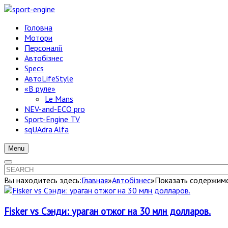
Головна
Мотори
Персоналії
Автобізнес
Specs
АвтоLifeStyle
«В руле»
Le Mans
NEV-and-ECO pro
Sport-Engine TV
sqUAdra Alfa
Menu
Вы находитесь здесь:
Главная
»
Автобізнес
»
Показать содержимое
Fisker vs Сэнди: ураган отжог на 30 млн долларов.