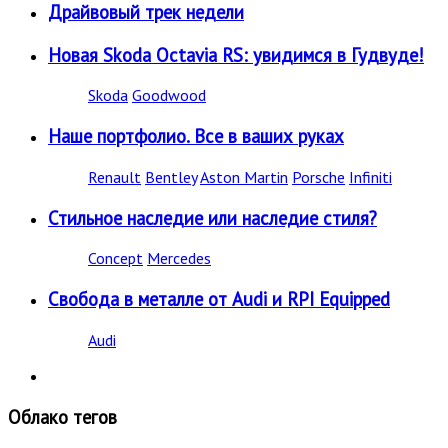
Драйвовый трек недели
Новая Skoda Octavia RS: увидимся в Гудвуде!
Skoda
Goodwood
Наше портфолио. Все в ваших руках
Renault
Bentley
Aston Martin
Porsche
Infiniti
Стильное наследие или наследие стиля?
Concept
Mercedes
Свобода в металле от Audi и RPI Equipped
Audi
Облако тегов