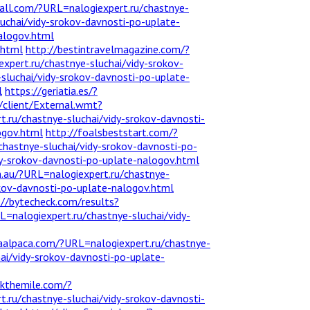
all.com/?URL=nalogiexpert.ru/chastnye-
sluchai/vidy-srokov-davnosti-po-uplate-
nalogov.html
.html
http://bestintravelmagazine.com/?
xpert.ru/chastnye-sluchai/vidy-srokov-
-sluchai/vidy-srokov-davnosti-po-uplate-
l
https://geriatia.es/?
p/client/External.wmt?
.ru/chastnye-sluchai/vidy-srokov-davnosti-
ogov.html
http://foalsbeststart.com/?
chastnye-sluchai/vidy-srokov-davnosti-po-
dy-srokov-davnosti-po-uplate-nalogov.html
m.au/?URL=nalogiexpert.ru/chastnye-
okov-davnosti-po-uplate-nalogov.html
://bytecheck.com/results?
=nalogiexpert.ru/chastnye-sluchai/vidy-
aalpaca.com/?URL=nalogiexpert.ru/chastnye-
ai/vidy-srokov-davnosti-po-uplate-
ckthemile.com/?
ert.ru/chastnye-sluchai/vidy-srokov-davnosti-