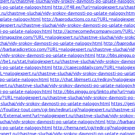
xpert.ru/chastnye-sluchai/vidy-srokov-davnosti-po-uplate-nalogov
ti-po-uplate-nalogov.html
http://f48.ee/?url=nalogiexpert.ru/chas
ru/chastnye-sluchai/vidy-srokov-davnosti-po-uplate-nalogov.htm
-uplate-nalogov.html
http://baproductions.co.nz/?URL=nalogiexpert
iexpert.ru/chastnye-sluchai/vidy-srokov-davnosti-po-uplate-nalo
ti-po-uplate-nalogov.html
http://acmecomedycompany.com/?URL=na
velmagazine.com/?URL=nalogiexpert.ru/chastnye-sluchai/vidy-sro
chai/vidy-srokov-davnosti-po-uplate-nalogov.html
http://baprodu
://barbaradicretico.com/?URL=nalogiexpert.ru/chastnye-sluchai/vi
ai/vidy-srokov-davnosti-po-uplate-nalogov.html
http://bbs.pinggu.
://be1.ru/stat/nalogiexpert.ru/chastnye-sluchai/vidy-srokov-davno
ti-po-uplate-nalogov.html
http://capecoddaily.com/?URL=nalogiexp
L=nalogiexpert.ru/chastnye-sluchai/vidy-srokov-davnosti-po-upla
i-po-uplate-nalogov.html
http://chat.libimseti.cz/redir.py?nalogiex
pert.ru/chastnye-sluchai/vidy-srokov-davnosti-po-uplate-nalogov.
ti-po-uplate-nalogov.html
http://bbs.pinggu.org/linkto.php?url=nal
rg/?URL=nalogiexpert.ru/chastnye-sluchai/vidy-srokov-davnosti-po
-sluchai/vidy-srokov-davnosti-po-uplate-nalogov.html
https://ger
//fouillez-tout.com/cgi-bin/redirurl.cgi?nalogiexpert.ru/chastnye-
ent/External.wmt?url=nalogiexpert.ru/chastnye-sluchai/vidy-sroko
sluchai/vidy-srokov-davnosti-po-uplate-nalogov.html
http://barbar
ti-po-uplate-nalogov.html
http://herna.net/cgi/redir.cgi?nalogiexp
xpert.ru/chastnye-sluchai/vidy-srokov-davnosti-po-uplate-nalogo