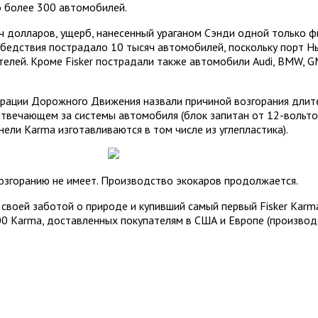
о более 300 автомобилей.
яч долларов, ущерб, нанесенный ураганом Сэнди одной только ф
 бедствия пострадало 10 тысяч автомобилей, поскольку порт Н
телей. Кроме Fisker пострадали также автомобили Audi, BMW, 
страции Дорожного Движения назвали причиной возгорания длит
твечающем за системы автомобиля (блок запитан от 12-вольтов
ели Karma изготавливаются в том числе из углепластика).
озгоранию не имеет.
Производство
экокаров
продолжается.
своей заботой о природе и купивший самый первый Fisker Karm
0 Karma, доставленных покупателям в США и Европе (производ