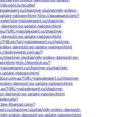
//alcogol.su/go.php?
logiexpert.ru/chastnye-sluchai/vidy-srokov-
-uplate-nalogov.html
http://aquaguard.com/?
.php?site=nalogiexpert.ru/chastnye-
ov-davnosti-po-uplate-nalogov.html
h.eu/?URL=nalogiexpert.ru/chastnye-
ov-davnosti-po-uplate-nalogov.html
://f48.ee/?url=nalogiexpert.ru/chastnye-
-srokov-davnosti-po-uplate-nalogov.html
p://allergywest.com.au/?
ru/chastnye-sluchai/vidy-srokov-davnosti-po-
gov.html
http://bostitch.eu/?
logiexpert.ru/chastnye-sluchai/vidy-
po-uplate-nalogov.html
duce.com.au/?URL=nalogiexpert.ru/chastnye-
y-srokov-davnosti-po-uplate-nalogov.html
.au/?URL=nalogiexpert.ru/chastnye-
rokov-davnosti-po-uplate-nalogov.html
index.php?
cline-financial.com/?
rt.ru/chastnye-sluchai/vidy-srokov-davnosti-
/vidy-srokov-davnosti-po-uplate-nalogov.html