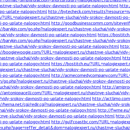
astnye-sluchai/vidy-srokov-davnosti-po-uplate-nalogov.html
http:
i-po-uplate-nalogov.html
http://bytecheck.com/results?resource=na
om/?URL=nalogiexpert.ru/chastnye-sluchai/vidy-srokov-davnosti-po
ti-po-uplate-nalogov.html
http://goodbusinesscomm.com/siteverify
://barykin.com/go.php?nalogiexpert.ru/chastnye-sluchai/vidy-srok
hai/vidy-srokov-davnosti-po-uplate-nalogov.html
https://bostitc
://barykin.com/go.php?nalogiexpert.ru/chastnye-sluchai/vidy-srok
astnye-sluchai/vidy-srokov-davnosti-po-uplate-nalogov.html
http
://boogiewoogie.com/?URL=nalogiexpert.ru/chastnye-sluchai/vidy
/chastnye-sluchai/vidy-srokov-davnosti-po-uplate-nalogov.html
htt
ti-po-uplate-nalogov.html
https://bostitch.eu/?URL=nalogiexpert.
iexpert.ru/chastnye-sluchai/vidy-srokov-davnosti-po-uplate-nalo
ti-po-uplate-nalogov.html
http://acmecomedycompany.com/?URL=na
om/go.php?nalogiexpert.ru/chastnye-sluchai/vidy-srokov-davnosti-
uchai/vidy-srokov-davnosti-po-uplate-nalogov.html
http://amjpro
://antoniopacelli.com/?URL=nalogiexpert.ru/chastnye-sluchai/vid
i/vidy-srokov-davnosti-po-uplate-nalogov.html
http://actlimo.com
://herna.net/cgi/redir.cgi?nalogiexpert.ru/chastnye-sluchai/vidy-s
hai/vidy-srokov-davnosti-po-uplate-nalogov.html
http://fwme.eu/
nye-sluchai/vidy-srokov-davnosti-po-uplate-nalogov.html
http://
ti-po-uplate-nalogov.html
http://gulfcoastbc.com/?URL=nalogiexpe
dex.php?page=reffer_detail&dom=nalogiexpert.ru/chastnye-sluchai