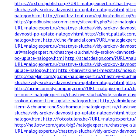
https://oxfordpublish.org/?URL=nalogiexpert.ru/chastnye-
sluchai/vidy-srokov-davnosti-po-uplate-nalogov.html
http:
nalogov.html
http://fouillez-tout.com/cgi-bin/redirurl.cg
http://goodbusinesscomm.com/siteverify.php?site=nalogiex
URL=nalogiexpert.ru/chastnye-sluchai/vidy-srokov-davnos
davnosti-po-uplate-nalogov.html
http://client.paltalk.co
nalogov.html
http://cline-financial.com/?URL=nalogiexper
URL=nalogiexpert.ru/chastnye-sluchai/vidy-srokov-davnos
url=nalogiexpert.ru/chastnye-sluchai/vidy-srokov-davnost
po-uplate-nalogov.html
http://stadtdesign.com/?URL=nalo
URL=nalogiexpert.ru/chastnye-sluchai/vidy-srokov-davnos
uplate-nalogov.html
http://barwitzki.net/mecstats/index
http://barykin.com/go.php?nalogiexpert.ru/chastnye-sluch
sluchai/vidy-srokov-davnosti-po-uplate-nalogov.html
http
http://acmecomedycompany.com/?URL=nalogiexpert.ru/chas
resource=nalogiexpert.ru/chastnye-sluchai/vidy-srokov-da
srokov-davnosti-po-uplate-nalogov.html
http://admin.kps
item=&chname=gnc&strhomeurl=nalogiexpert.ru/chastnye-s
sluchai/vidy-srokov-davnosti-po-uplate-nalogov.html
http
nalogov.html
http://fotostulens.be/?URL=nalogiexpert.ru
http://hellotw.com/gate/big5/nalogiexpert.ru/chastnye-sl
URL=nalogiexpert.ru/chastnye-sluchai/vidy-srokov-davnos