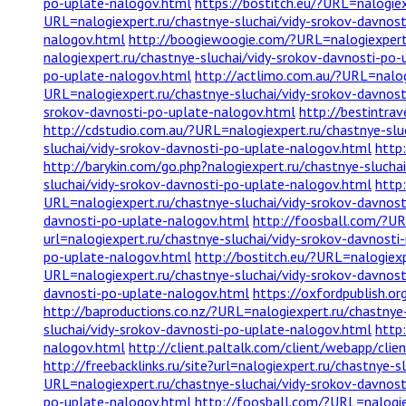
po-uplate-nalogov.html
https://bostitch.eu/?URL=nalogie
URL=nalogiexpert.ru/chastnye-sluchai/vidy-srokov-davnos
nalogov.html
http://boogiewoogie.com/?URL=nalogiexpert.
nalogiexpert.ru/chastnye-sluchai/vidy-srokov-davnosti-po
po-uplate-nalogov.html
http://actlimo.com.au/?URL=nalog
URL=nalogiexpert.ru/chastnye-sluchai/vidy-srokov-davnos
srokov-davnosti-po-uplate-nalogov.html
http://bestintra
http://cdstudio.com.au/?URL=nalogiexpert.ru/chastnye-slu
sluchai/vidy-srokov-davnosti-po-uplate-nalogov.html
http
http://barykin.com/go.php?nalogiexpert.ru/chastnye-sluch
sluchai/vidy-srokov-davnosti-po-uplate-nalogov.html
http
URL=nalogiexpert.ru/chastnye-sluchai/vidy-srokov-davnos
davnosti-po-uplate-nalogov.html
http://foosball.com/?UR
url=nalogiexpert.ru/chastnye-sluchai/vidy-srokov-davnost
po-uplate-nalogov.html
http://bostitch.eu/?URL=nalogiex
URL=nalogiexpert.ru/chastnye-sluchai/vidy-srokov-davnos
davnosti-po-uplate-nalogov.html
https://oxfordpublish.o
http://baproductions.co.nz/?URL=nalogiexpert.ru/chastnye
sluchai/vidy-srokov-davnosti-po-uplate-nalogov.html
http:
nalogov.html
http://client.paltalk.com/client/webapp/cli
http://freebacklinks.ru/site?url=nalogiexpert.ru/chastnye-
URL=nalogiexpert.ru/chastnye-sluchai/vidy-srokov-davnos
po-uplate-nalogov.html
http://foosball.com/?URL=nalogie