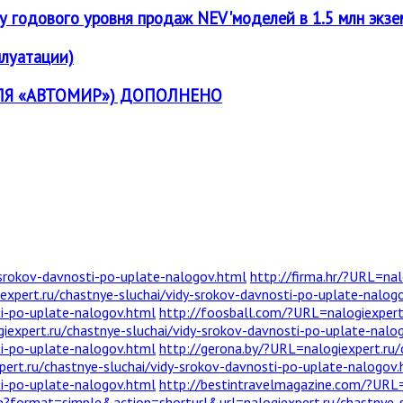
у годового уровня продаж NEV'моделей в 1.5 млн экзе
плуатации)
 ДЛЯ «АВТОМИР») ДОПОЛНЕНО
-srokov-davnosti-po-uplate-nalogov.html
http://firma.hr/?URL=nal
iexpert.ru/chastnye-sluchai/vidy-srokov-davnosti-po-uplate-nalog
ti-po-uplate-nalogov.html
http://foosball.com/?URL=nalogiexpert.
expert.ru/chastnye-sluchai/vidy-srokov-davnosti-po-uplate-nalo
ti-po-uplate-nalogov.html
http://gerona.by/?URL=nalogiexpert.ru/
pert.ru/chastnye-sluchai/vidy-srokov-davnosti-po-uplate-nalogov
ti-po-uplate-nalogov.html
http://bestintravelmagazine.com/?URL=n
p?format=simple&action=shorturl&url=nalogiexpert.ru/chastnye-s