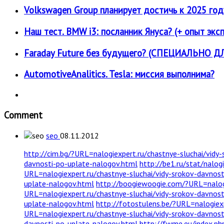
Volkswagen Group планирует достичь к 2025 год
Наш тест. BMW i3: посланник Януса? (+ опыт экс
Faraday Future без будущего? (СПЕЦИАЛЬНО
AutomotiveAnalitics. Tesla: миссия выполнима?
Comment
seo
08.11.2012
http://cim.bg/?URL=nalogiexpert.ru/chastnye-sluchai/vidy
davnosti-po-uplate-nalogov.html
http://be1.ru/stat/nalog
URL=nalogiexpert.ru/chastnye-sluchai/vidy-srokov-davnos
uplate-nalogov.html
http://boogiewoogie.com/?URL=nalogi
URL=nalogiexpert.ru/chastnye-sluchai/vidy-srokov-davnos
uplate-nalogov.html
http://fotostulens.be/?URL=nalogiex
URL=nalogiexpert.ru/chastnye-sluchai/vidy-srokov-davnos
davnosti-po-uplate-nalogov.html
http://fwme.eu/index.ph