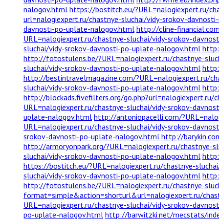
nalogov.html
https://bostitch.eu/?URL=nalogiexpert.ru/ch
url=nalogiexpert.ru/chastnye-sluchai/vidy-srokov-davnost
davnosti-po-uplate-nalogov.html
http://cline-financial.c
URL=nalogiexpert.ru/chastnye-sluchai/vidy-srokov-davnos
sluchai/vidy-srokov-davnosti-po-uplate-nalogov.html
http
http://fotostulens.be/?URL=nalogiexpert.ru/chastnye-sluc
sluchai/vidy-srokov-davnosti-po-uplate-nalogov.html
http
http://bestintravelmagazine.com/?URL=nalogiexpert.ru/ch
sluchai/vidy-srokov-davnosti-po-uplate-nalogov.html
http
http://blockads.fivefilters.org/go.php?url=nalogiexpert.ru
URL=nalogiexpert.ru/chastnye-sluchai/vidy-srokov-davnos
uplate-nalogov.html
http://antoniopacelli.com/?URL=nalog
URL=nalogiexpert.ru/chastnye-sluchai/vidy-srokov-davnos
srokov-davnosti-po-uplate-nalogov.html
http://barykin.c
http://armoryonpark.org/?URL=nalogiexpert.ru/chastnye-sl
sluchai/vidy-srokov-davnosti-po-uplate-nalogov.html
http
https://bostitch.eu/?URL=nalogiexpert.ru/chastnye-slucha
sluchai/vidy-srokov-davnosti-po-uplate-nalogov.html
http
http://fotostulens.be/?URL=nalogiexpert.ru/chastnye-sluc
format=simple&action=shorturl&url=nalogiexpert.ru/chast
URL=nalogiexpert.ru/chastnye-sluchai/vidy-srokov-davnos
po-uplate-nalogov.html
http://barwitzki.net/mecstats/in