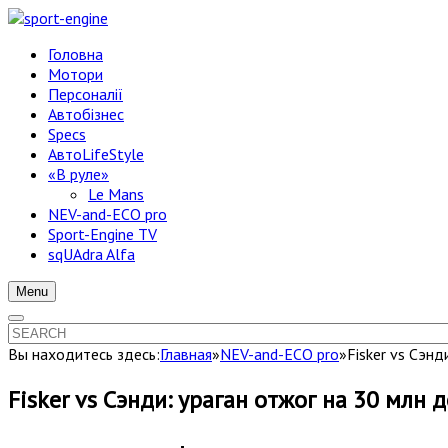
Головна
Мотори
Персоналії
Автобізнес
Specs
АвтоLifeStyle
«В руле»
Le Mans
NEV-and-ECO pro
Sport-Engine TV
sqUAdra Alfa
Menu
Вы находитесь здесь:
Главная
»
NEV-and-ECO pro
»
Fisker vs Сэнд
Fisker vs Сэнди: ураган отжог на 30 млн 