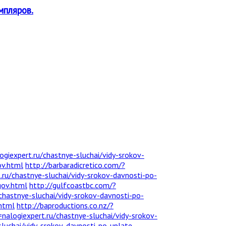
мпляров.
ogiexpert.ru/chastnye-sluchai/vidy-srokov-
ov.html
http://barbaradicretico.com/?
ru/chastnye-sluchai/vidy-srokov-davnosti-po-
gov.html
http://gulfcoastbc.com/?
chastnye-sluchai/vidy-srokov-davnosti-po-
.html
http://baproductions.co.nz/?
alogiexpert.ru/chastnye-sluchai/vidy-srokov-
luchai/vidy-srokov-davnosti-po-uplate-