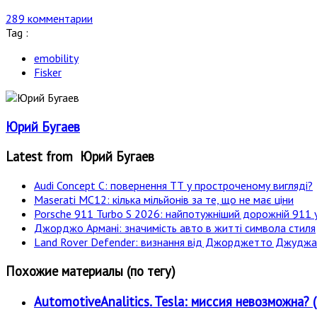
289 комментарии
Tag :
emobility
Fisker
Юрий Бугаев
Latest from Юрий Бугаев
Audi Concept C: повернення ТТ у простроченому вигляді?
Maserati MC12: кілька мільйонів за те, що не має ціни
Porsche 911 Turbo S 2026: найпотужніший дорожній 911 у
Джорджо Армані: значимість авто в житті символа стиля
Land Rover Defender: визнання від Джорджетто Джудж
Похожие материалы (по тегу)
AutomotiveAnalitics. Tesla: миссия невозмож