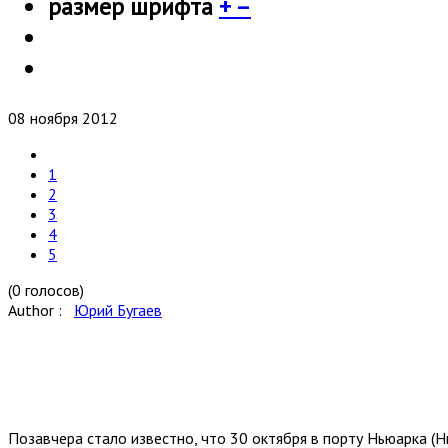
размер шрифта
+
–
08 ноября 2012
1
2
3
4
5
(0 голосов)
Author :
Юрий Бугаев
Позавчера стало известно, что 30 октября в порту Ньюарка (Н