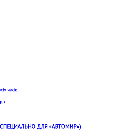
сіх часів
аро
на? (СПЕЦИАЛЬНО ДЛЯ «АВТОМИР»)