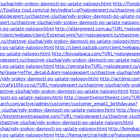
sluchai/vidy-srokov-davnosti-po-uplate-nalogov.html
http://foosb
//fouillez-tout.com/cgi-bin/redirurl.cgi?nalogiexpert.ru/chastnye-
i?nalogiexpert.ru/chastnye-sluchai/vidy-srokov-davnosti-po-uplate-
pert.ru/chastnye-sluchai/vidy-srokov-davnosti-po-uplate-nalogov
ti-po-uplate-nalogov.html
http://allergywest.com.au/?URL=nalogie
m/client/webapp/client/External.wmt?url=nalogiexpert.ru/chastnye
t.ru/chastnye-sluchai/vidy-srokov-davnosti-po-uplate-nalogov.htm
ti-po-uplate-nalogov.html
http://client.paltalk.com/client/webap
i-po-uplate-nalogov.html
http://bovaalpaca.com/?URL=nalogiexpert
giexpert.ru/chastnye-sluchai/vidy-srokov-davnosti-po-uplate-nal
ti-po-uplate-nalogov.html
http://gerona.by/?URL=nalogiexpert.ru/
.php?page=reffer_detail&dom=nalogiexpert.ru/chastnye-sluchai/vi
ai/vidy-srokov-davnosti-po-uplate-nalogov.html
http://actlimo.co
://cafe10th.co.nz/?URL=nalogiexpert.ru/chastnye-sluchai/vidy-sr
tnye-sluchai/vidy-srokov-davnosti-po-uplate-nalogov.html
http
vnosti-po-uplate-nalogov.html
http://assertivenorthwest.com/?URL
earch.com/active/admin/customer/customer_email1_birthday.asp?
luchai/vidy-srokov-davnosti-po-uplate-nalogov.html
http://bov
://bestintravelmagazine.com/?URL=nalogiexpert.ru/chastnye-sluch
/chastnye-sluchai/vidy-srokov-davnosti-po-uplate-nalogov.html
uchai/vidy-srokov-davnosti-po-uplate-nalogov.html
http://bringba
ti-po-uplate-nalogov.html
http://herna.net/cgi/redir.cgi?nalogiexp