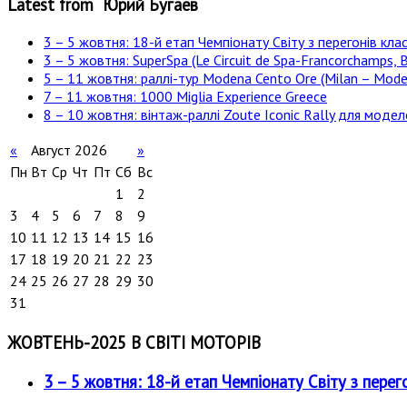
Latest from Юрий Бугаев
3 – 5 жовтня: 18-й етап Чемпіонату Світу з перегонів клас
3 – 5 жовтня: SuperSpa (Le Circuit de Spa-Francorchamps, B
5 – 11 жовтня: раллі-тур Modena Cento Ore (Milan – Moden
7 – 11 жовтня: 1000 Miglia Experience Greece
8 – 10 жовтня: вінтаж-раллі Zoute Iconic Rally для модел
«
Август 2026
»
Пн
Вт
Ср
Чт
Пт
Сб
Вс
1
2
3
4
5
6
7
8
9
10
11
12
13
14
15
16
17
18
19
20
21
22
23
24
25
26
27
28
29
30
31
ЖОВТЕНЬ-2025 В СВІТІ МОТОРІВ
3 – 5 жовтня: 18-й етап Чемпіонату Світу з перег