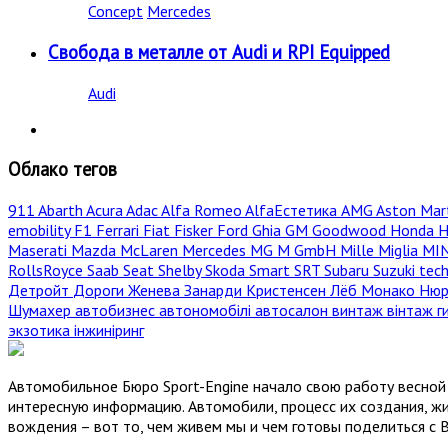
Concept
Mercedes
Свобода в металле от Audi и RPI Equipped
Audi
Облако тегов
911
Abarth
Acura
Adac
Alfa Romeo
AlfaЕстетика
AMG
Aston Mar
emobility
F1
Ferrari
Fiat
Fisker
Ford
Ghia
GM
Goodwood
Honda
H
Maserati
Mazda
McLaren
Mercedes
MG
M GmbH
Mille Miglia
MI
RollsRoyce
Saab
Seat
Shelby
Skoda
Smart
SRT
Subaru
Suzuki
tec
Детройт
Дороги
Женева
Занарди
Кристенсен
Лёб
Монако
Нюр
Шумахер
автобизнес
автономобілі
автосалон
винтаж
вінтаж
г
экзотика
інжиніринг
Автомобильное Бюро Sport-Engine начало свою работу весной 
интересную информацию. Автомобили, процесс их создания, жи
вождения – вот то, чем живем мы и чем готовы поделиться с 