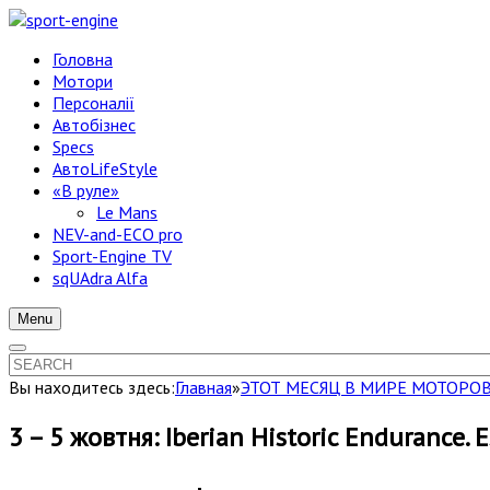
Головна
Мотори
Персоналії
Автобізнес
Specs
АвтоLifeStyle
«В руле»
Le Mans
NEV-and-ECO pro
Sport-Engine TV
sqUAdra Alfa
Menu
Вы находитесь здесь:
Главная
»
ЭТОТ МЕСЯЦ В МИРЕ МОТОРО
3 – 5 жовтня: Iberian Historic Endurance. Est