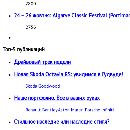
2800
24 – 26 жовтня: Algarve Classic Festival (Portimao
2756
Топ-5 публикаций
Драйвовый трек недели
Новая Skoda Octavia RS: увидимся в Гудвуде!
Skoda
Goodwood
Наше портфолио. Все в ваших руках
Renault
Bentley
Aston Martin
Porsche
Infiniti
Стильное наследие или наследие стиля?