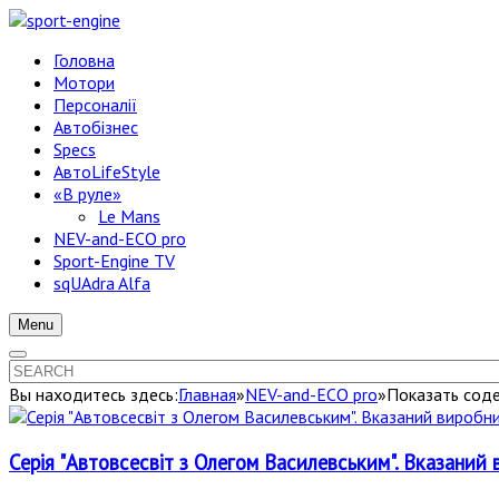
Головна
Мотори
Персоналії
Автобізнес
Specs
АвтоLifeStyle
«В руле»
Le Mans
NEV-and-ECO pro
Sport-Engine TV
sqUAdra Alfa
Menu
Вы находитесь здесь:
Главная
»
NEV-and-ECO pro
»
Показать соде
Серія "Автовсесвіт з Олегом Василевським". Вказаний 