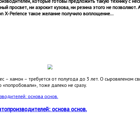
оизводителей, которые готовы предложить такую технику с неск
ый просвет, ни аэрокит кузова, ни резина этого не позволяют. А
on
X
-
Perience
такое желание получило воплощение…
ес – хамон – требуется от полугода до 3 лет. О сыровяленом с
го «попробовали»,
тоже далеко
не сразу.
втопроизводителей: основа основ.