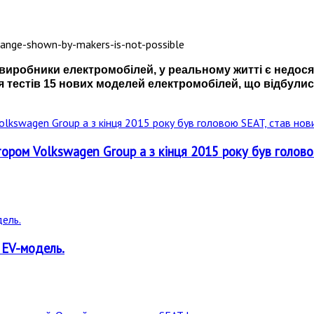
ь виробники електромобілей, у реальному житті є недо
 тестів 15 нових моделей електромобілей, що відбули
ором Volkswagen Group а з кінця 2015 року був голово
 EV-модель.