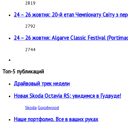
2819
24 – 26 жовтня: 20-й етап Чемпіонату Світу з пе
2792
24 – 26 жовтня: Algarve Classic Festival (Portimao
2744
Топ-5 публикаций
Драйвовый трек недели
Новая Skoda Octavia RS: увидимся в Гудвуде!
Skoda
Goodwood
Наше портфолио. Все в ваших руках