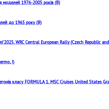
ля моделей 1976-2005 років (B)
елей до 1965 року (B)
лі'2025. WRC Central European Rally (Czech Republic and
ermo, I)
регонів класу FORMULA 1. MSC Cruises United States Gr