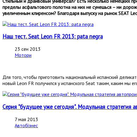
Стильный и драйвовый универсал? Есть несколько немецких пр
пределы асфальтового полотна на них не сунешься – ни дорожн
увеличенным клиренсом? Благодаря выпуску на рынок
SEAT
Le
Наш тест. Seat Leon FR 2013: pata negra
23 сен 2013
Мотори
Для того, чтобы приготовить национальный испанский деликат
новый Leon FR получился у испанского Seat таким, каким мы е
Серия "будущее уже сегодня". Модульная стратегия а
7 мая 2013
Автобізнес