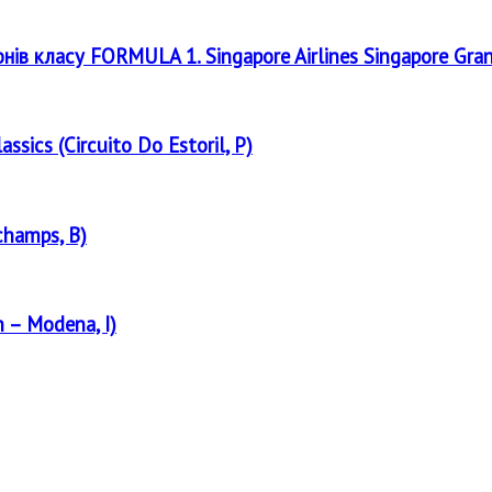
онів класу FORMULA 1. Singapore Airlines Singapore Gra
assics (Circuito Do Estoril, P)
champs, B)
 – Modena, I)