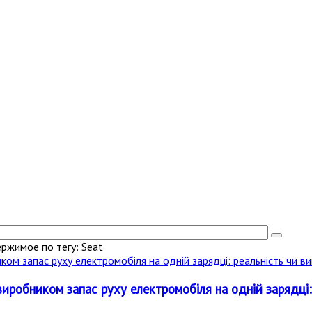
ржимое по тегу: Seat
виробником запас руху електромобіля на одній зарядці: