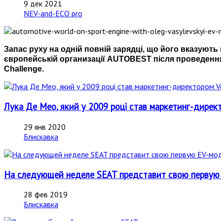
9 дек 2021
NEV-and-ECO pro
Запас руху на одній повній зарядці, що його вказуют
європейській организації AUTOBEST після проведення
Challenge.
Лука Де Мео, який у 2009 році став маркетинг-директ
29 янв 2020
Блискавка
На следующей неделе SEAT представит свою первую
28 фев 2019
Блискавка