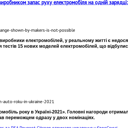
виробником запас руху електромобіля на одній зарядці:
ь виробники електромобілей, у реальному житті є недо
 тестів 15 нових моделей електромобілей, що відбули
омобіль року в Україні-2021
». Головні нагороди отримал
ав переможцем одразу у двох номінаціях.