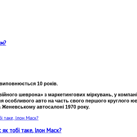
им?
виповнюється 10 років.
ійного шеврона» з маркетингових міркувань, у компанії
ня особливого авто на часть свого першого круглого ю
на Женевському автосалоні 1970 року.
як тобі таке, Ілон Маск?