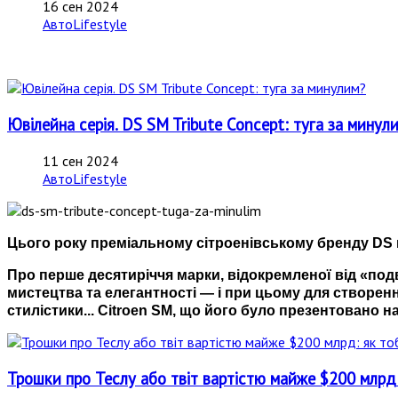
16 сен 2024
АвтоLifestyle
Ювілейна серія. DS SM Tribute Concept: туга за минул
11 сен 2024
АвтоLifestyle
Цього року преміальному сітроенівському бренду DS 
Про перше десятиріччя марки, відокремленої від «подв
мистецтва та елегантності — і при цьому для створен
стилістики... Citroen SM, що його було презентовано 
Трошки про Теслу або твіт вартістю майже $200 млрд: 