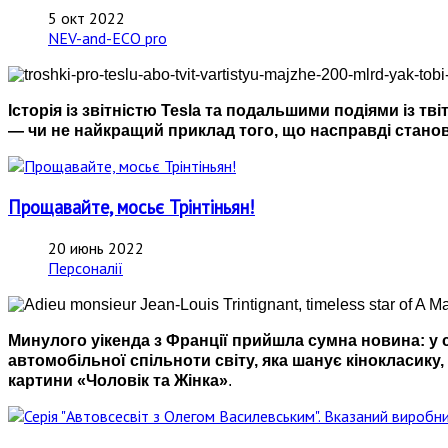
5 окт 2022
NEV-and-ECO pro
Історія із звітністю Tesla та подальшими подіями із т
— чи не найкращий приклад того, що насправді станов
Прощавайте, мосьє Трінтіньян!
20 июнь 2022
Персоналії
Минулого уікенда з Франції прийшла сумна новина: у себ
автомобільної спільноти світу, яка шанує кінокласик
картини «Чоловік та Жінка»
.