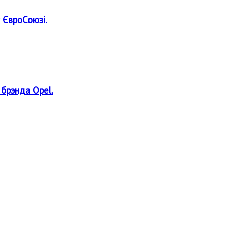
 ЄвроСоюзі.
 брэнда Opel.