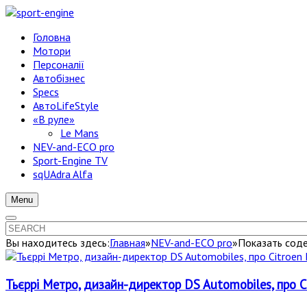
Головна
Мотори
Персоналії
Автобізнес
Specs
АвтоLifeStyle
«В руле»
Le Mans
NEV-and-ECO pro
Sport-Engine TV
sqUAdra Alfa
Menu
Вы находитесь здесь:
Главная
»
NEV-and-ECO pro
»
Показать соде
Тьєррі Метро, дизайн-директор DS Automobiles, про C