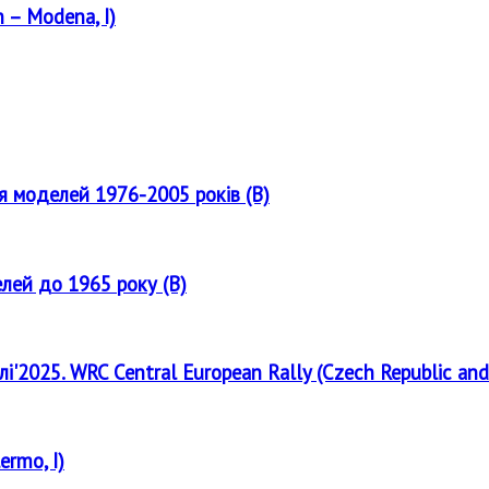
 – Modena, I)
ля моделей 1976-2005 років (B)
елей до 1965 року (B)
лі'2025. WRC Central European Rally (Czech Republic and
ermo, I)