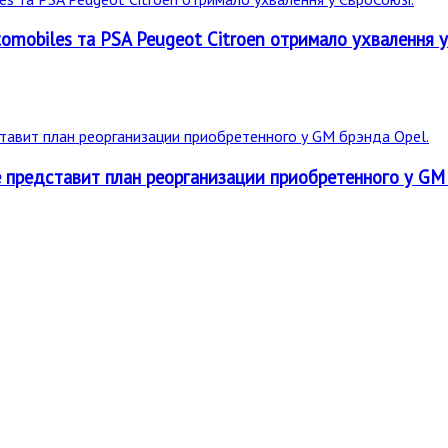
omobiles та PSA Peugeot Citroen отримало ухвалення у
ре представит план реорганизации приобретенного у GM