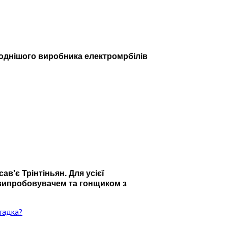
ймоднішого виробника електромрбілів
ав'є Трінтіньян. Для усієї
-випробовувачем та гонщиком з