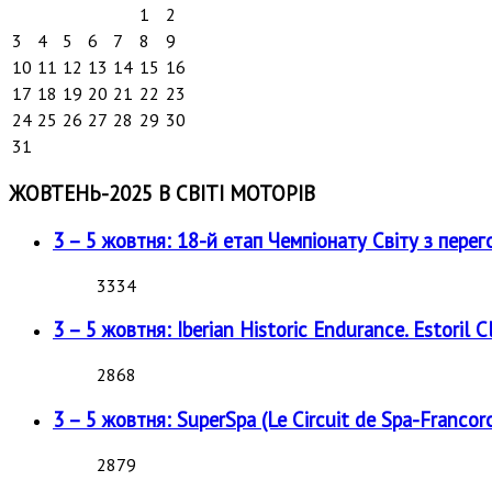
1
2
3
4
5
6
7
8
9
10
11
12
13
14
15
16
17
18
19
20
21
22
23
24
25
26
27
28
29
30
31
ЖОВТЕНЬ-2025 В СВІТІ МОТОРІВ
3 – 5 жовтня: 18-й етап Чемпіонату Світу з перег
3334
3 – 5 жовтня: Iberian Historic Endurance. Estoril Cl
2868
3 – 5 жовтня: SuperSpa (Le Circuit de Spa-Francor
2879