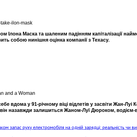
вітом Ілона Маска та шаленим падінням капіталізації на
ить собою нинішня оцінка компанії з Техасу.
е вдома у 91-річному віці відлетів у засвіти Жан-Луі Кс
у, він назавжди залишиться Жаном-Луї Дюроком, водієм