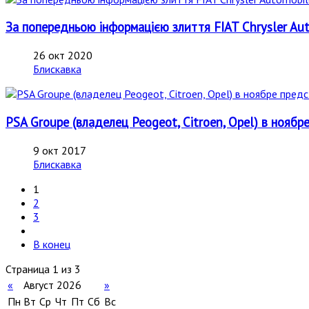
За попередньою інформацією злиття FIAT Chrysler Aut
26 окт 2020
Блискавка
PSA Groupe (владелец Peogeot, Citroen, Opel) в нояб
9 окт 2017
Блискавка
1
2
3
В конец
Страница 1 из 3
«
Август 2026
»
Пн
Вт
Ср
Чт
Пт
Сб
Вс