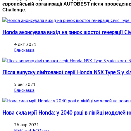
європейській организації AUTOBEST після проведення
Challenge.
Honda анонсувала вихід на ринок шостої генерації Ci
4 окт 2021
Блискавка
Після випуску лімітованої серії Honda NSX Type S у к
5 авг 2021
Блискавка
Нова сила мрії Honda: у 2040 році в лінійці моделей н
26 апр 2021
NEV-and-ECO pro