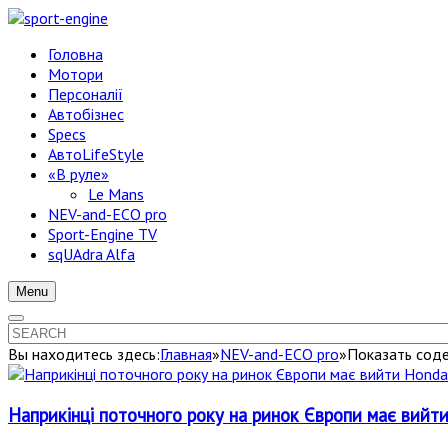
Головна
Мотори
Персоналії
Автобізнес
Specs
АвтоLifeStyle
«В руле»
Le Mans
NEV-and-ECO pro
Sport-Engine TV
sqUAdra Alfa
Menu
Вы находитесь здесь:
Главная
»
NEV-and-ECO pro
»
Показать соде
Наприкінці поточного року на ринок Європи має вийти