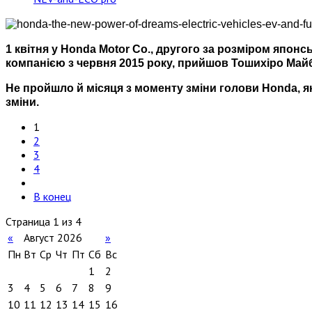
1 квітня у Honda Motor Co., другого за розміром япон
компанією з червня 2015 року, прийшов Тошихіро Май
Не пройшло й місяця з моменту зміни голови Honda, як
зміни.
1
2
3
4
В конец
Страница 1 из 4
«
Август 2026
»
Пн
Вт
Ср
Чт
Пт
Сб
Вс
1
2
3
4
5
6
7
8
9
10
11
12
13
14
15
16