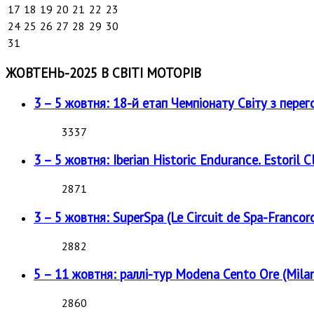
17
18
19
20
21
22
23
24
25
26
27
28
29
30
31
ЖОВТЕНЬ-2025 В СВІТІ МОТОРІВ
3 – 5 жовтня: 18-й етап Чемпіонату Світу з перег
3337
3 – 5 жовтня: Iberian Historic Endurance. Estoril Cl
2871
3 – 5 жовтня: SuperSpa (Le Circuit de Spa-Francor
2882
5 – 11 жовтня: раллі-тур Modena Cento Ore (Milan
2860