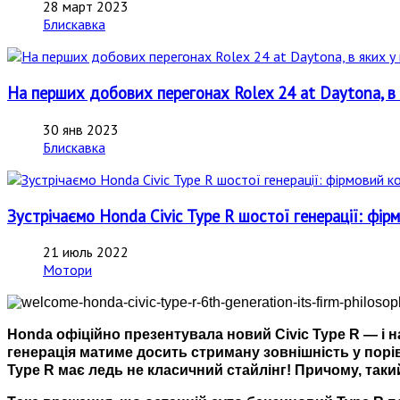
28 март 2023
Блискавка
На перших добових перегонах Rolex 24 at Daytona, в я
30 янв 2023
Блискавка
Зустрічаємо Honda Civic Type R шостої генерації: фі
21 июль 2022
Мотори
Honda офіційно презентувала новий Civic Type R — і на
генерація матиме досить стриману зовнішність у порі
Type R має ледь не класичний стайлінг! Причому, такий