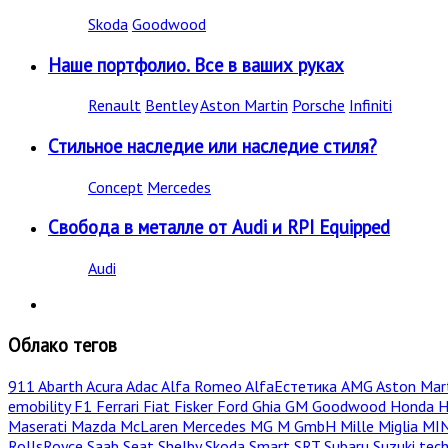
Skoda
Goodwood
Наше портфолио. Все в ваших руках
Renault
Bentley
Aston Martin
Porsche
Infiniti
Стильное наследие или наследие стиля?
Concept
Mercedes
Свобода в металле от Audi и RPI Equipped
Audi
Облако тегов
911
Abarth
Acura
Adac
Alfa Romeo
AlfaЕстетика
AMG
Aston Mar
emobility
F1
Ferrari
Fiat
Fisker
Ford
Ghia
GM
Goodwood
Honda
H
Maserati
Mazda
McLaren
Mercedes
MG
M GmbH
Mille Miglia
MI
RollsRoyce
Saab
Seat
Shelby
Skoda
Smart
SRT
Subaru
Suzuki
tec