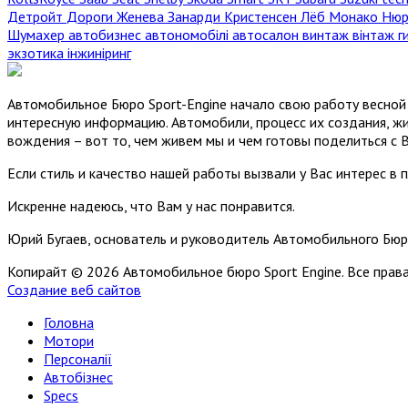
Детройт
Дороги
Женева
Занарди
Кристенсен
Лёб
Монако
Нюр
Шумахер
автобизнес
автономобілі
автосалон
винтаж
вінтаж
г
экзотика
інжиніринг
Автомобильное Бюро Sport-Engine начало свою работу весной 
интересную информацию. Автомобили, процесс их создания, жи
вождения – вот то, чем живем мы и чем готовы поделиться с 
Если стиль и качество нашей работы вызвали у Вас интерес в 
Искренне надеюсь, что Вам у нас понравится.
Юрий Бугаев, основатель и руководитель Автомобильного Бюр
Копирайт © 2026 Автомобильное бюро Sport Engine. Все пра
Создание веб сайтов
Головна
Мотори
Персоналії
Автобізнес
Specs