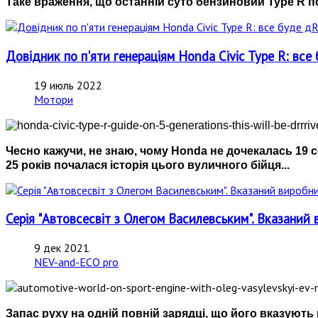
Таке враження, що останній суто бензиновий Type R п
Довідник по п'яти генераціям Honda Civic Type R: 
19 июль 2022
Мотори
Чесно кажучи, не знаю, чому Honda не дочекалась 19 с
25 років почалася історія цього вуличного бійця...
Серія "Автовсесвіт з Олегом Василевським". Вказаний 
9 дек 2021
NEV-and-ECO pro
Запас руху на одній повній зарядці, що його вказуют