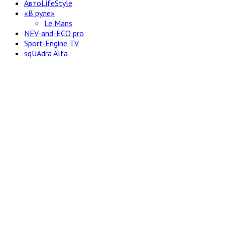
АвтоLifeStyle
«В руле»
Le Mans
NEV-and-ECO pro
Sport-Engine TV
sqUAdra Alfa