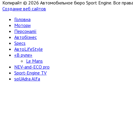
Копирайт © 2026 Автомобильное бюро Sport Engine. Все пра
Создание веб сайтов
Головна
Мотори
Персоналії
Автобізнес
Specs
АвтоLifeStyle
«В руле»
Le Mans
NEV-and-ECO pro
Sport-Engine TV
sqUAdra Alfa