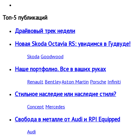
Топ-5 публикаций
Драйвовый трек недели
Новая Skoda Octavia RS: увидимся в Гудвуде!
Skoda
Goodwood
Наше портфолио. Все в ваших руках
Renault
Bentley
Aston Martin
Porsche
Infiniti
Стильное наследие или наследие стиля?
Concept
Mercedes
Свобода в металле от Audi и RPI Equipped
Audi