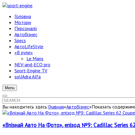
Головна
Мотори
Персоналії
Автобізнес
Specs
АвтоLifeStyle
«В руле»
Le Mans
NEV-and-ECO pro
Sport-Engine TV
sqUAdra Alfa
Menu
Вы находитесь здесь:
Главная
»
Автобізнес
»
Показать содержимое
«Впізнай Авто На Фото», епізод №9: Cadillac Series 62