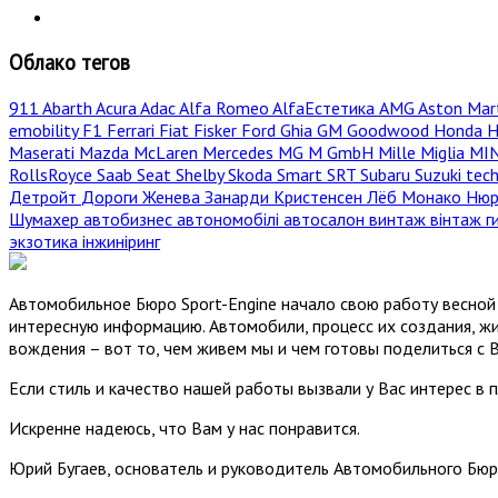
Облако тегов
911
Abarth
Acura
Adac
Alfa Romeo
AlfaЕстетика
AMG
Aston Mar
emobility
F1
Ferrari
Fiat
Fisker
Ford
Ghia
GM
Goodwood
Honda
H
Maserati
Mazda
McLaren
Mercedes
MG
M GmbH
Mille Miglia
MI
RollsRoyce
Saab
Seat
Shelby
Skoda
Smart
SRT
Subaru
Suzuki
tec
Детройт
Дороги
Женева
Занарди
Кристенсен
Лёб
Монако
Нюр
Шумахер
автобизнес
автономобілі
автосалон
винтаж
вінтаж
г
экзотика
інжиніринг
Автомобильное Бюро Sport-Engine начало свою работу весной 
интересную информацию. Автомобили, процесс их создания, жи
вождения – вот то, чем живем мы и чем готовы поделиться с 
Если стиль и качество нашей работы вызвали у Вас интерес в 
Искренне надеюсь, что Вам у нас понравится.
Юрий Бугаев, основатель и руководитель Автомобильного Бюр