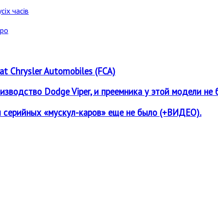
сіх часів
аро
at Chrysler Automobiles (FCA)
зводство Dodge Viper, и преемника у этой модели не 
и серийных «мускул-каров» еще не было (+ВИДЕО).