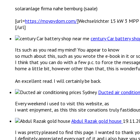
solaranlage firma nahe bernburg (saale)
[url=
https://moypvdom.com/
]Wechselrichter 15 kW 3 MPP
[/url]
century Car battery sh
Its such as you read my mind! You appear to know
so much about this, such as you wrote the e-book in it or s
I think that you can do with a few p.c. to force the messag
home a little bit, however other than that, this is wonderfu
An excellent read. I will certainly be back.
Ducted air conditio
Every weekend i used to visit this website, as
i want enjoyment, as this this site conations truly fastidiou
Abdul Razak gold house
19.11.2
I was pretty pleased to find this page. I wanted to thank yo
I definitely appreciated every part of it and i also have you