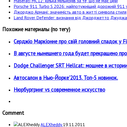
Maserati MC12: кілька мільйонів за те, що не має ціни
Porsche 911 Turbo S 2026: найпотужніший дорожній 911 у
Джорджо Армані: значимість авто в житті символа стиля
Land Rover Defender: визнання від Джорджетто Джудж
Похожие материалы (по тегу)
Серджіо Маркіонне про свій головний спадок у Fi
В августе нынешнего года будет прекращено прои
Dodge Challenger SRT Hellcat: мощнее в истори
Автосалон в Нью-Йорке'2013. Топ-5 новинок.
Нюрбургринг vs современное искусство
Comment
ALEXheddy
19.11.2011