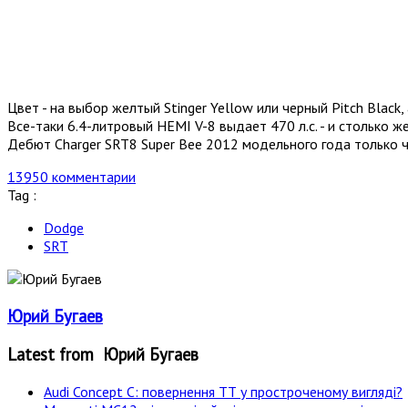
Цвет - на выбор желтый Stinger Yellow или черный Pitch Blac
Все-таки 6.4-литровый HEMI V-8 выдает 470 л.с. - и столько 
Дебют Charger SRT8 Super Bee 2012 модельного года только ч
13950 комментарии
Tag :
Dodge
SRT
Юрий Бугаев
Latest from Юрий Бугаев
Audi Concept C: повернення ТТ у простроченому вигляді?