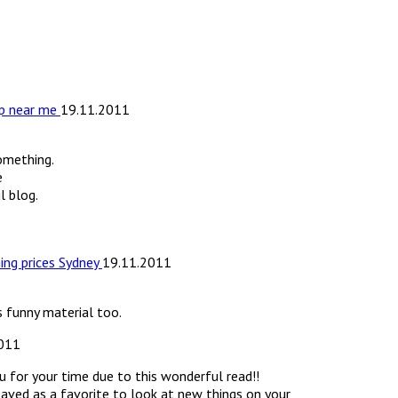
op near me
19.11.2011
omething.
e
l blog.
ning prices Sydney
19.11.2011
s funny material too.
011
u for your time due to this wonderful read!!
 saved as a favorite to look at new things on your