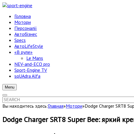
Головна
Мотори
Персоналії
Автобізнес
Specs
АвтоLifeStyle
«В руле»
Le Mans
NEV-and-ECO pro
Sport-Engine TV
sqUAdra Alfa
Menu
Вы находитесь здесь:
Главная
»
Мотори
»
Dodge Charger SRT8 Sup
Dodge Charger SRT8 Super Bee: яркий кр