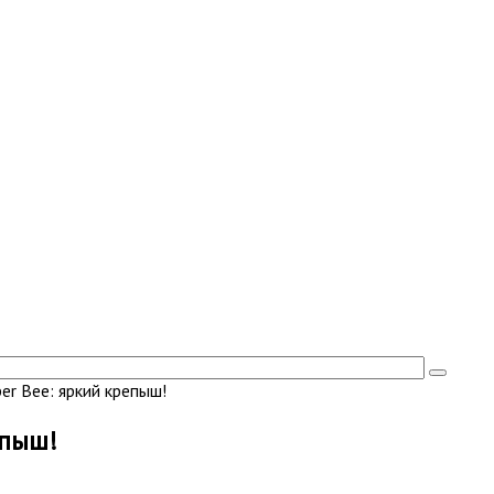
er Bee: яркий крепыш!
епыш!