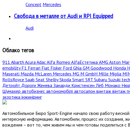
Concept
Mercedes
Свобода в металле от Audi и RPI Equipped
Audi
Облако тегов
911
Abarth
Acura
Adac
Alfa Romeo
AlfaЕстетика
AMG
Aston Mar
emobility
F1
Ferrari
Fiat
Fisker
Ford
Ghia
GM
Goodwood
Honda
H
Maserati
Mazda
McLaren
Mercedes
MG
M GmbH
Mille Miglia
MI
RollsRoyce
Saab
Seat
Shelby
Skoda
Smart
SRT
Subaru
Suzuki
tec
Детройт
Дороги
Женева
Занарди
Кристенсен
Лёб
Монако
Нюр
Шумахер
автобизнес
автономобілі
автосалон
винтаж
вінтаж
г
экзотика
інжиніринг
Автомобильное Бюро Sport-Engine начало свою работу весной 
интересную информацию. Автомобили, процесс их создания, жи
вождения – вот то, чем живем мы и чем готовы поделиться с 