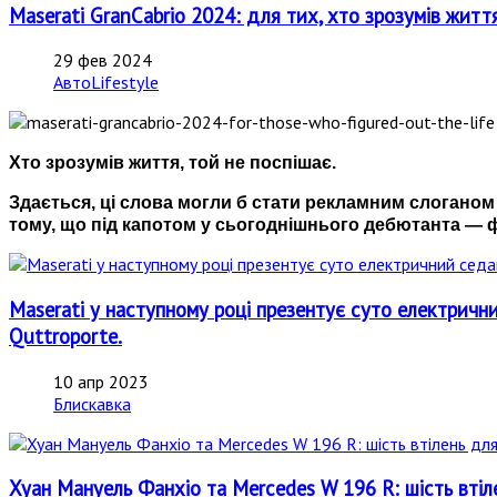
Maserati GranCabrio 2024: для тих, хто зрозумів житт
29 фев 2024
АвтоLifestyle
Хто зрозумів життя, той не поспішає.
Здається, ці слова могли б стати рекламним слоганом 
тому, що під капотом у сьогоднішнього дебютанта — фі
Maserati у наступному році презентує суто електрични
Quttroporte.
10 апр 2023
Блискавка
Хуан Мануель Фанхіо та Mercedes W 196 R: шість втіл