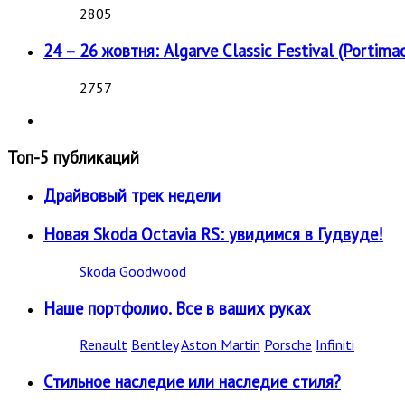
2805
24 – 26 жовтня: Algarve Classic Festival (Portimao
2757
Топ-5 публикаций
Драйвовый трек недели
Новая Skoda Octavia RS: увидимся в Гудвуде!
Skoda
Goodwood
Наше портфолио. Все в ваших руках
Renault
Bentley
Aston Martin
Porsche
Infiniti
Стильное наследие или наследие стиля?