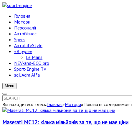
Головна
Мотори
Персоналії
Автобізнес
Specs
АвтоLifeStyle
«В руле»
Le Mans
NEV-and-ECO pro
Sport-Engine TV
sqUAdra Alfa
Menu
Вы находитесь здесь:
Главная
»
Мотори
»
Показать содержимое по
Maserati MC12: кілька мільйонів за те, що не має ціни