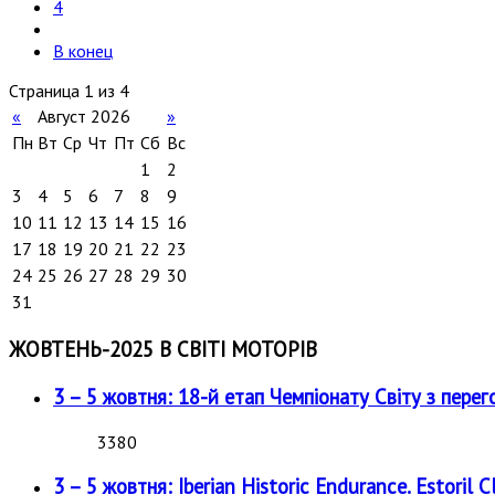
4
В конец
Страница 1 из 4
«
Август 2026
»
Пн
Вт
Ср
Чт
Пт
Сб
Вс
1
2
3
4
5
6
7
8
9
10
11
12
13
14
15
16
17
18
19
20
21
22
23
24
25
26
27
28
29
30
31
ЖОВТЕНЬ-2025 В СВІТІ МОТОРІВ
3 – 5 жовтня: 18-й етап Чемпіонату Світу з перег
3380
3 – 5 жовтня: Iberian Historic Endurance. Estoril Cl