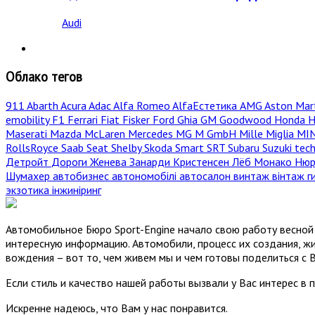
Audi
Облако тегов
911
Abarth
Acura
Adac
Alfa Romeo
AlfaЕстетика
AMG
Aston Mar
emobility
F1
Ferrari
Fiat
Fisker
Ford
Ghia
GM
Goodwood
Honda
H
Maserati
Mazda
McLaren
Mercedes
MG
M GmbH
Mille Miglia
MI
RollsRoyce
Saab
Seat
Shelby
Skoda
Smart
SRT
Subaru
Suzuki
tec
Детройт
Дороги
Женева
Занарди
Кристенсен
Лёб
Монако
Нюр
Шумахер
автобизнес
автономобілі
автосалон
винтаж
вінтаж
г
экзотика
інжиніринг
Автомобильное Бюро Sport-Engine начало свою работу весной 
интересную информацию. Автомобили, процесс их создания, жи
вождения – вот то, чем живем мы и чем готовы поделиться с 
Если стиль и качество нашей работы вызвали у Вас интерес в 
Искренне надеюсь, что Вам у нас понравится.