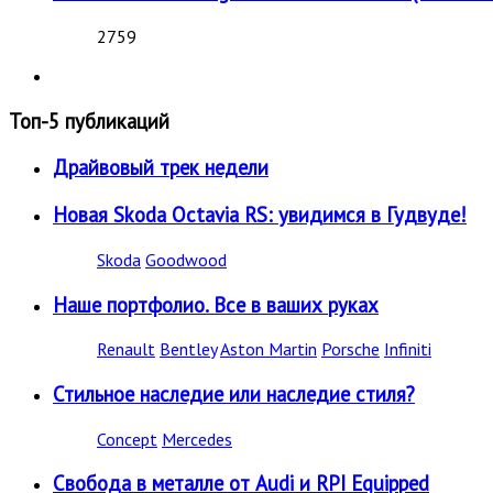
2759
Топ-5 публикаций
Драйвовый трек недели
Новая Skoda Octavia RS: увидимся в Гудвуде!
Skoda
Goodwood
Наше портфолио. Все в ваших руках
Renault
Bentley
Aston Martin
Porsche
Infiniti
Стильное наследие или наследие стиля?
Concept
Mercedes
Свобода в металле от Audi и RPI Equipped