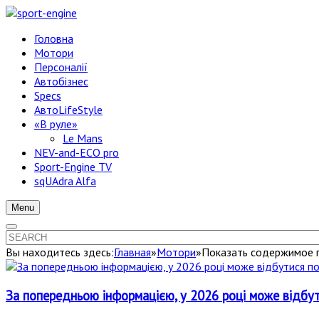
Головна
Мотори
Персоналії
Автобізнес
Specs
АвтоLifeStyle
«В руле»
Le Mans
NEV-and-ECO pro
Sport-Engine TV
sqUAdra Alfa
Menu
Вы находитесь здесь:
Главная
»
Мотори
»
Показать содержимое п
За попередньою інформацією, у 2026 році може відбут