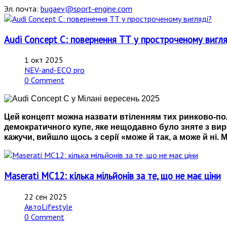
Эл. почта:
bugaev@sport-engine.com
Audi Concept C: повернення ТТ у простроченому вигля
1 окт 2025
NEV-and-ECO pro
0 Comment
Цей концепт можна назвати втіленням тих ринково-по
демократичного купе, яке нещодавно було зняте з виро
кажучи, вийшло щось з серії «може й так, а може й ні. 
Maserati MC12: кілька мільйонів за те, що не має ціни
22 сен 2025
АвтоLifestyle
0 Comment