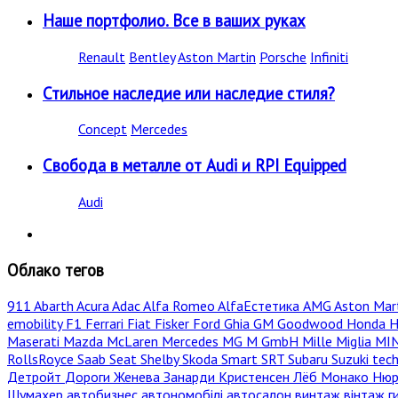
Наше портфолио. Все в ваших руках
Renault
Bentley
Aston Martin
Porsche
Infiniti
Стильное наследие или наследие стиля?
Concept
Mercedes
Свобода в металле от Audi и RPI Equipped
Audi
Облако тегов
911
Abarth
Acura
Adac
Alfa Romeo
AlfaЕстетика
AMG
Aston Mar
emobility
F1
Ferrari
Fiat
Fisker
Ford
Ghia
GM
Goodwood
Honda
H
Maserati
Mazda
McLaren
Mercedes
MG
M GmbH
Mille Miglia
MI
RollsRoyce
Saab
Seat
Shelby
Skoda
Smart
SRT
Subaru
Suzuki
tec
Детройт
Дороги
Женева
Занарди
Кристенсен
Лёб
Монако
Нюр
Шумахер
автобизнес
автономобілі
автосалон
винтаж
вінтаж
г