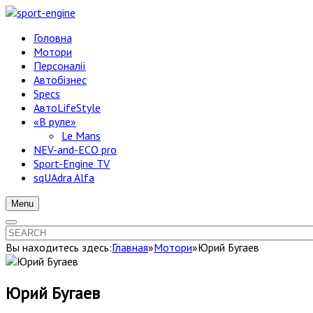
Головна
Мотори
Персоналії
Автобізнес
Specs
АвтоLifeStyle
«В руле»
Le Mans
NEV-and-ECO pro
Sport-Engine TV
sqUAdra Alfa
Menu
Вы находитесь здесь:
Главная
»
Мотори
»
Юрий Бугаев
Юрий Бугаев