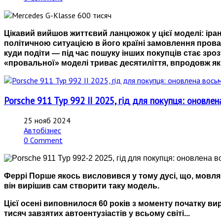
Цікавий вийшов життєвий ланцюжок у цієї моделі: іран
політичною ситуацією в його країні замовлення прова
куди подіти — під час пошуку інших покупців стає з
«провальної» моделі триває десятиліття, впродовж яки
Porsche 911 Typ 992 II 2025, гід для покупця: оновле
25 нояб 2024
Автобізнес
0 Comment
Феррі Порше якось висловився у тому дусі, що, мовляв
він вирішив сам створити таку модель.
Цієї осені виповнилося 60 років з моменту початку ви
тисяч завзятих автоентузіастів у всьому світі...