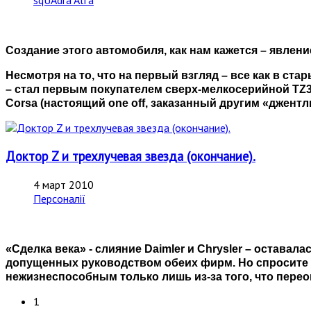
sqUAdra Alfa
Создание этого автомобиля, как нам кажется – явлен
Несмотря на то, что на первый взгляд – все как в ст
– стал первым покупателем сверх-мелкосерийной TZ3 
Corsa (настоящий one off, заказанный другим «джентл
Доктор Z и трехлучевая звезда (окончание).
4 март 2010
Персоналії
«Сделка века» - слияние Daimler и Chrysler – оставал
допущенных руководством обеих фирм. Но спросите се
нежизнеспособным только лишь из-за того, что пере
1