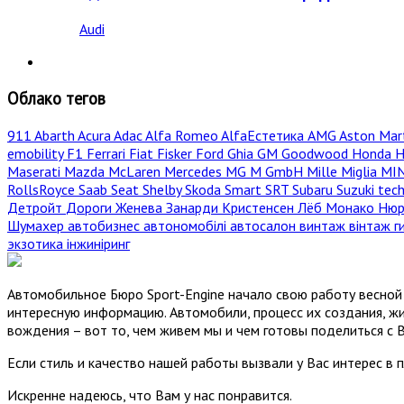
Audi
Облако тегов
911
Abarth
Acura
Adac
Alfa Romeo
AlfaЕстетика
AMG
Aston Mar
emobility
F1
Ferrari
Fiat
Fisker
Ford
Ghia
GM
Goodwood
Honda
H
Maserati
Mazda
McLaren
Mercedes
MG
M GmbH
Mille Miglia
MI
RollsRoyce
Saab
Seat
Shelby
Skoda
Smart
SRT
Subaru
Suzuki
tec
Детройт
Дороги
Женева
Занарди
Кристенсен
Лёб
Монако
Нюр
Шумахер
автобизнес
автономобілі
автосалон
винтаж
вінтаж
г
экзотика
інжиніринг
Автомобильное Бюро Sport-Engine начало свою работу весной 
интересную информацию. Автомобили, процесс их создания, жи
вождения – вот то, чем живем мы и чем готовы поделиться с 
Если стиль и качество нашей работы вызвали у Вас интерес в 
Искренне надеюсь, что Вам у нас понравится.