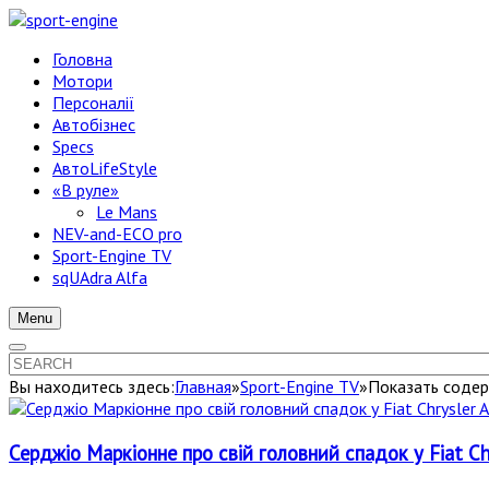
Головна
Мотори
Персоналії
Автобізнес
Specs
АвтоLifeStyle
«В руле»
Le Mans
NEV-and-ECO pro
Sport-Engine TV
sqUAdra Alfa
Menu
Вы находитесь здесь:
Главная
»
Sport-Engine TV
»
Показать содер
Серджіо Маркіонне про свій головний спадок у Fiat Ch