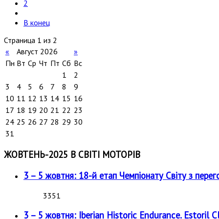
2
В конец
Страница 1 из 2
«
Август 2026
»
Пн
Вт
Ср
Чт
Пт
Сб
Вс
1
2
3
4
5
6
7
8
9
10
11
12
13
14
15
16
17
18
19
20
21
22
23
24
25
26
27
28
29
30
31
ЖОВТЕНЬ-2025 В СВІТІ МОТОРІВ
3 – 5 жовтня: 18-й етап Чемпіонату Світу з перег
3351
3 – 5 жовтня: Iberian Historic Endurance. Estoril Cl