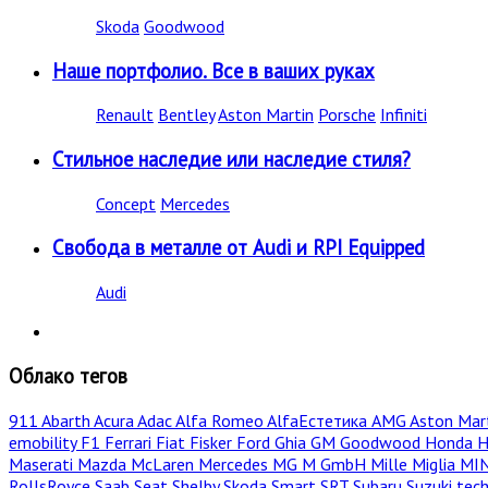
Skoda
Goodwood
Наше портфолио. Все в ваших руках
Renault
Bentley
Aston Martin
Porsche
Infiniti
Стильное наследие или наследие стиля?
Concept
Mercedes
Свобода в металле от Audi и RPI Equipped
Audi
Облако тегов
911
Abarth
Acura
Adac
Alfa Romeo
AlfaЕстетика
AMG
Aston Mar
emobility
F1
Ferrari
Fiat
Fisker
Ford
Ghia
GM
Goodwood
Honda
H
Maserati
Mazda
McLaren
Mercedes
MG
M GmbH
Mille Miglia
MI
RollsRoyce
Saab
Seat
Shelby
Skoda
Smart
SRT
Subaru
Suzuki
tec