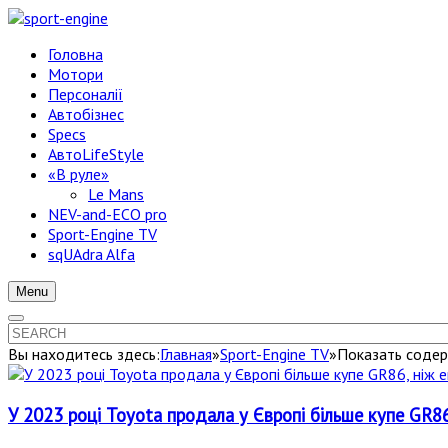
Головна
Мотори
Персоналії
Автобізнес
Specs
АвтоLifeStyle
«В руле»
Le Mans
NEV-and-ECO pro
Sport-Engine TV
sqUAdra Alfa
Menu
Вы находитесь здесь:
Главная
»
Sport-Engine TV
»
Показать содер
У 2023 році Toyota продала у Європі більше купе GR86