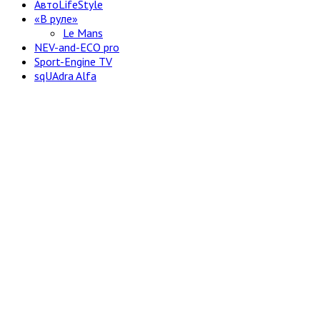
АвтоLifeStyle
«В руле»
Le Mans
NEV-and-ECO pro
Sport-Engine TV
sqUAdra Alfa