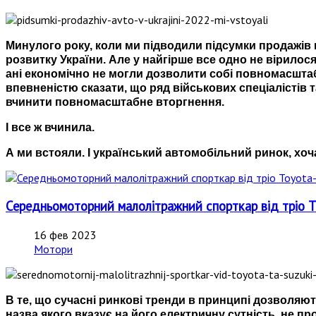
Минулого року, коли ми підводили підсумки продажів 
розвитку України. Але у найгірше все одно не вірилося 
ані економічно не могли дозволити собі повномасшта
впевненістю сказати, що ряд військових спеціалістів 
вчинити повномасштабне вторгнення.
І все ж вчинила.
А ми встояли. І український автомобільний ринок, хо
Середньомоторний малолітражний спорткар від тріо T
16 фев 2023
Мотори
В те, що сучасні ринкові тренди в принципі дозволяют
назва якого вказує на його електричну сутність, не п