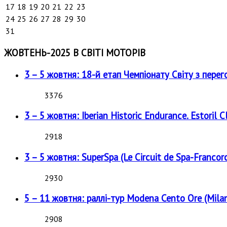
17
18
19
20
21
22
23
24
25
26
27
28
29
30
31
ЖОВТЕНЬ-2025 В СВІТІ МОТОРІВ
3 – 5 жовтня: 18-й етап Чемпіонату Світу з перег
3376
3 – 5 жовтня: Iberian Historic Endurance. Estoril Cl
2918
3 – 5 жовтня: SuperSpa (Le Circuit de Spa-Francor
2930
5 – 11 жовтня: раллі-тур Modena Cento Ore (Milan
2908