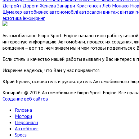
Детройт
Дороги
Женева
Занарди
Кристенсен
Лёб
Монако
Нюр
Шумахер
автобизнес
автономобілі
автосалон
винтаж
вінтаж
г
экзотика
інжиніринг
Автомобильное Бюро Sport-Engine начало свою работу весной 
интересную информацию. Автомобили, процесс их создания, жи
вождения – вот то, чем живем мы и чем готовы поделиться с 
Если стиль и качество нашей работы вызвали у Вас интерес в 
Искренне надеюсь, что Вам у нас понравится.
Юрий Бугаев, основатель и руководитель Автомобильного Бюр
Копирайт © 2026 Автомобильное бюро Sport Engine. Все пра
Создание веб сайтов
Головна
Мотори
Персоналії
Автобізнес
Specs