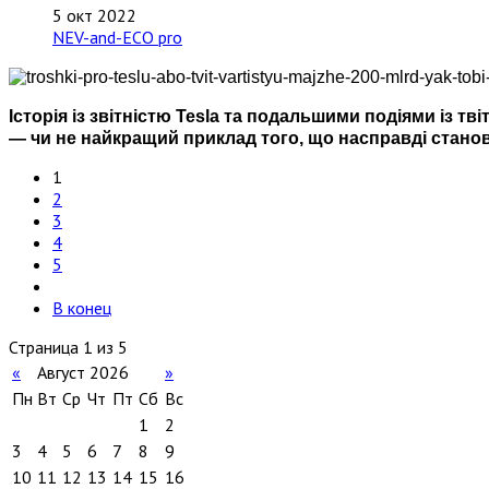
5 окт 2022
NEV-and-ECO pro
Історія із звітністю Tesla та подальшими подіями із т
— чи не найкращий приклад того, що насправді станов
1
2
3
4
5
В конец
Страница 1 из 5
«
Август 2026
»
Пн
Вт
Ср
Чт
Пт
Сб
Вс
1
2
3
4
5
6
7
8
9
10
11
12
13
14
15
16