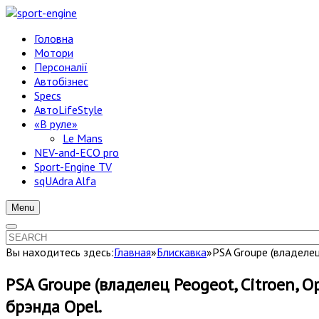
Головна
Мотори
Персоналії
Автобізнес
Specs
АвтоLifeStyle
«В руле»
Le Mans
NEV-and-ECO pro
Sport-Engine TV
sqUAdra Alfa
Menu
Вы находитесь здесь:
Главная
»
Блискавка
»
PSA Groupe (владелец
PSA Groupe (владелец Peogeot, Citroen, 
брэнда Opel.