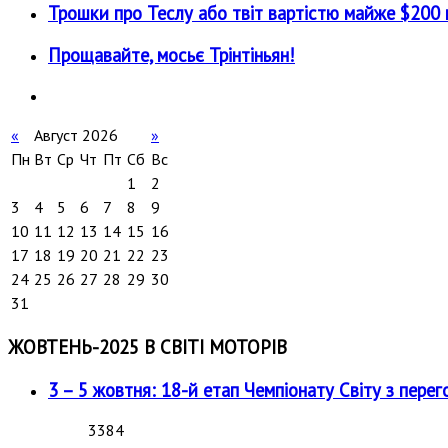
Трошки про Теслу або твіт вартістю майже $200 м
Прощавайте, мосьє Трінтіньян!
«
Август 2026
»
Пн
Вт
Ср
Чт
Пт
Сб
Вс
1
2
3
4
5
6
7
8
9
10
11
12
13
14
15
16
17
18
19
20
21
22
23
24
25
26
27
28
29
30
31
ЖОВТЕНЬ-2025 В СВІТІ МОТОРІВ
3 – 5 жовтня: 18-й етап Чемпіонату Світу з перег
3384