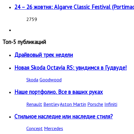
24 – 26 жовтня: Algarve Classic Festival (Portimao
2759
Топ-5 публикаций
Драйвовый трек недели
Новая Skoda Octavia RS: увидимся в Гудвуде!
Skoda
Goodwood
Наше портфолио. Все в ваших руках
Renault
Bentley
Aston Martin
Porsche
Infiniti
Стильное наследие или наследие стиля?
Concept
Mercedes