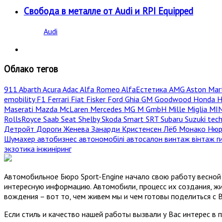
Свобода в металле от Audi и RPI Equipped
Audi
Облако тегов
911
Abarth
Acura
Adac
Alfa Romeo
AlfaЕстетика
AMG
Aston Mar
emobility
F1
Ferrari
Fiat
Fisker
Ford
Ghia
GM
Goodwood
Honda
H
Maserati
Mazda
McLaren
Mercedes
MG
M GmbH
Mille Miglia
MI
RollsRoyce
Saab
Seat
Shelby
Skoda
Smart
SRT
Subaru
Suzuki
tec
Детройт
Дороги
Женева
Занарди
Кристенсен
Лёб
Монако
Нюр
Шумахер
автобизнес
автономобілі
автосалон
винтаж
вінтаж
г
экзотика
інжиніринг
Автомобильное Бюро Sport-Engine начало свою работу весной 
интересную информацию. Автомобили, процесс их создания, жи
вождения – вот то, чем живем мы и чем готовы поделиться с 
Если стиль и качество нашей работы вызвали у Вас интерес в 