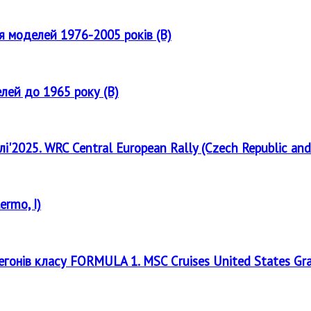
ля моделей 1976-2005 років (B)
елей до 1965 року (B)
лі'2025. WRC Central European Rally (Czech Republic and
ermo, I)
регонів класу FORMULA 1. MSC Cruises United States Gr