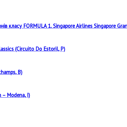
онів класу FORMULA 1. Singapore Airlines Singapore Gra
assics (Circuito Do Estoril, P)
champs, B)
 – Modena, I)