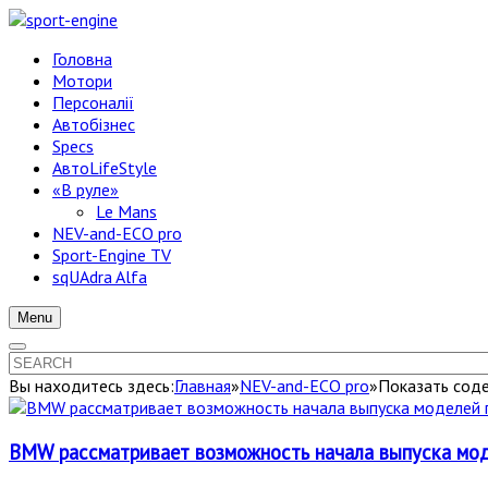
Головна
Мотори
Персоналії
Автобізнес
Specs
АвтоLifeStyle
«В руле»
Le Mans
NEV-and-ECO pro
Sport-Engine TV
sqUAdra Alfa
Menu
Вы находитесь здесь:
Главная
»
NEV-and-ECO pro
»
Показать сод
BMW рассматривает возможность начала выпуска мод