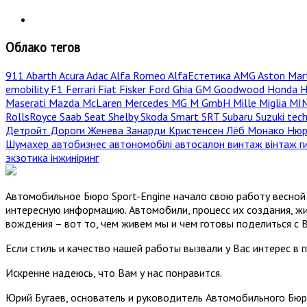
Облако тегов
911
Abarth
Acura
Adac
Alfa Romeo
AlfaЕстетика
AMG
Aston Mar
emobility
F1
Ferrari
Fiat
Fisker
Ford
Ghia
GM
Goodwood
Honda
H
Maserati
Mazda
McLaren
Mercedes
MG
M GmbH
Mille Miglia
MI
RollsRoyce
Saab
Seat
Shelby
Skoda
Smart
SRT
Subaru
Suzuki
tec
Детройт
Дороги
Женева
Занарди
Кристенсен
Лёб
Монако
Нюр
Шумахер
автобизнес
автономобілі
автосалон
винтаж
вінтаж
г
экзотика
інжиніринг
Автомобильное Бюро Sport-Engine начало свою работу весной 
интересную информацию. Автомобили, процесс их создания, жи
вождения – вот то, чем живем мы и чем готовы поделиться с 
Если стиль и качество нашей работы вызвали у Вас интерес в 
Искренне надеюсь, что Вам у нас понравится.
Юрий Бугаев, основатель и руководитель Автомобильного Бюр