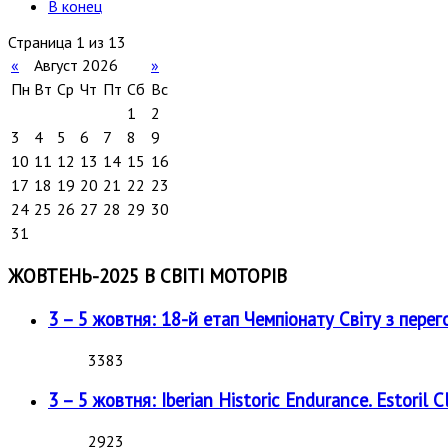
В конец
Страница 1 из 13
«
Август 2026
»
Пн
Вт
Ср
Чт
Пт
Сб
Вс
1
2
3
4
5
6
7
8
9
10
11
12
13
14
15
16
17
18
19
20
21
22
23
24
25
26
27
28
29
30
31
ЖОВТЕНЬ-2025 В СВІТІ МОТОРІВ
3 – 5 жовтня: 18-й етап Чемпіонату Світу з перег
3383
3 – 5 жовтня: Iberian Historic Endurance. Estoril Cl
2923