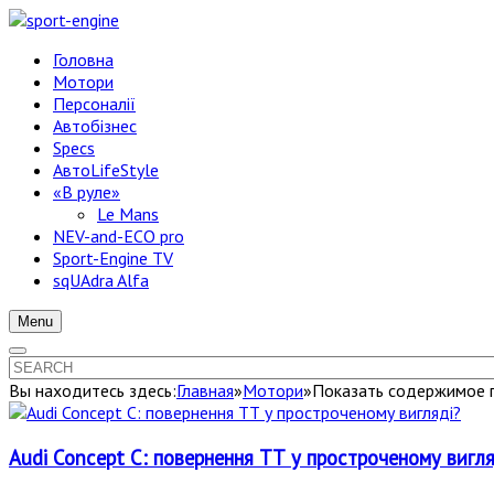
Головна
Мотори
Персоналії
Автобізнес
Specs
АвтоLifeStyle
«В руле»
Le Mans
NEV-and-ECO pro
Sport-Engine TV
sqUAdra Alfa
Menu
Вы находитесь здесь:
Главная
»
Мотори
»
Показать содержимое по
Audi Concept C: повернення ТТ у простроченому вигля