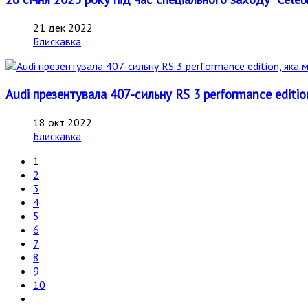
21 дек 2022
Блискавка
Audi презентувала 407-сильну RS 3 performance edition
18 окт 2022
Блискавка
1
2
3
4
5
6
7
8
9
10