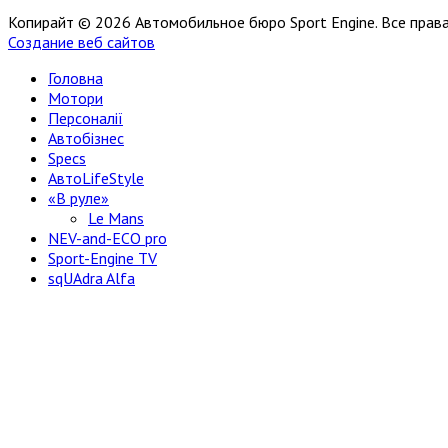
Копирайт © 2026 Автомобильное бюро Sport Engine. Все пра
Создание веб сайтов
Головна
Мотори
Персоналії
Автобізнес
Specs
АвтоLifeStyle
«В руле»
Le Mans
NEV-and-ECO pro
Sport-Engine TV
sqUAdra Alfa