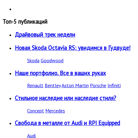
Топ-5 публикаций
Драйвовый трек недели
Новая Skoda Octavia RS: увидимся в Гудвуде!
Skoda
Goodwood
Наше портфолио. Все в ваших руках
Renault
Bentley
Aston Martin
Porsche
Infiniti
Стильное наследие или наследие стиля?
Concept
Mercedes
Свобода в металле от Audi и RPI Equipped
Audi