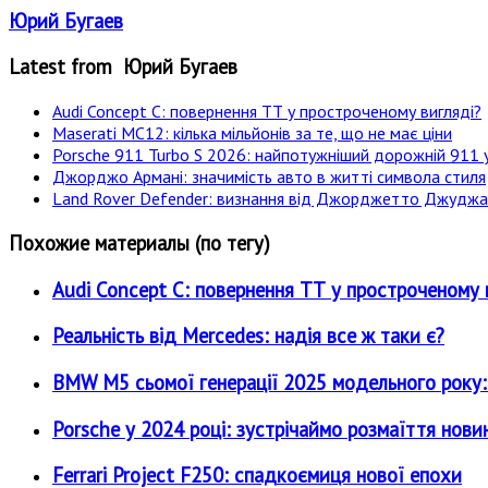
Юрий Бугаев
Latest from Юрий Бугаев
Audi Concept C: повернення ТТ у простроченому вигляді?
Maserati MC12: кілька мільйонів за те, що не має ціни
Porsche 911 Turbo S 2026: найпотужніший дорожній 911 у
Джорджо Армані: значимість авто в житті символа стиля
Land Rover Defender: визнання від Джорджетто Джудж
Похожие материалы (по тегу)
Audi Concept C: повернення ТТ у простроченому 
Реальність від Mercedes: надія все ж таки є?
BMW M5 сьомої генерації 2025 модельного року: є
Porsche у 2024 році: зустрічаймо розмаїття нови
Ferrari Project F250: спадкоємиця нової епохи