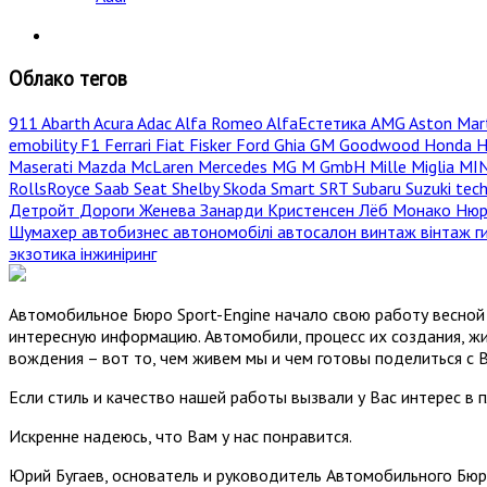
Облако тегов
911
Abarth
Acura
Adac
Alfa Romeo
AlfaЕстетика
AMG
Aston Mar
emobility
F1
Ferrari
Fiat
Fisker
Ford
Ghia
GM
Goodwood
Honda
H
Maserati
Mazda
McLaren
Mercedes
MG
M GmbH
Mille Miglia
MI
RollsRoyce
Saab
Seat
Shelby
Skoda
Smart
SRT
Subaru
Suzuki
tec
Детройт
Дороги
Женева
Занарди
Кристенсен
Лёб
Монако
Нюр
Шумахер
автобизнес
автономобілі
автосалон
винтаж
вінтаж
г
экзотика
інжиніринг
Автомобильное Бюро Sport-Engine начало свою работу весной 
интересную информацию. Автомобили, процесс их создания, жи
вождения – вот то, чем живем мы и чем готовы поделиться с 
Если стиль и качество нашей работы вызвали у Вас интерес в 
Искренне надеюсь, что Вам у нас понравится.
Юрий Бугаев, основатель и руководитель Автомобильного Бюр