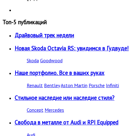
Топ-5 публикаций
Драйвовый трек недели
Новая Skoda Octavia RS: увидимся в Гудвуде!
Skoda
Goodwood
Наше портфолио. Все в ваших руках
Renault
Bentley
Aston Martin
Porsche
Infiniti
Стильное наследие или наследие стиля?
Concept
Mercedes
Свобода в металле от Audi и RPI Equipped
Audi