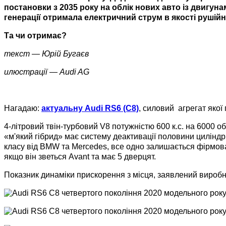
постановки з 2035 року на облік нових авто із двигун
генерації отримала електричний струм в якості рушійно
Та чи отримає?
текст
—
Юрій Бугаєв
илюстрації
—
Audi AG
Нагадаю:
актуальну Audi RS6 (C8)
, силовий агрегат якої
4-літровий твін-турбовий V8 потужністю 600 к.с. на 6000 о
«м'який гібрид» має систему деактивації половини циліндр
класу від BMW та Mercedes, все одно залишається фірмова 
якщо він зветься Avant та має 5 дверцят.
Показник динаміки прискорення з місця, заявлений виробн