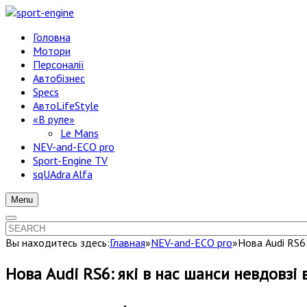
Головна
Мотори
Персоналії
Автобізнес
Specs
АвтоLifeStyle
«В руле»
Le Mans
NEV-and-ECO pro
Sport-Engine TV
sqUAdra Alfa
Menu
Вы находитесь здесь:
Главная
»
NEV-and-ECO pro
»
Нова Audi RS6:
Нова Audi RS6: які в нас шанси невдовзі