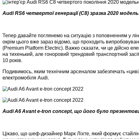
Audi RS6 четвертої генерації (C8) зразка 2020 модел
Тепер давайте поглянемо на ситуацію з поповненням у ліні
окрім цього вже зараз відомо, що проходить випробовуванн
(Premium Platform Electric). Важко сказати, чи це дійсно 
на тихенький, але гоноровий трендовий транспортний засіб
10 років.
Подивимось, яким технічним арсеналом забезпечать «цивіль
електромобіля Audi.
Audi A6 Avant e-tron concept, що його було презентов
Цікаво, що шеф-дизайнер Марк Ліхте, який формує стайлінг