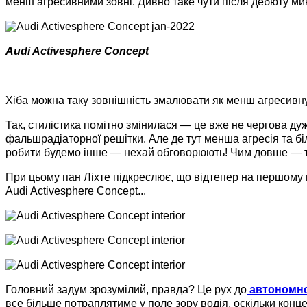
менш агресивними зовні. Дивно таке чути після дебюту мин
Audi Activesphere Concept
Хіба можна таку зовнішність змалювати як менш агресивн
Так, стилістика помітно змінилася — це вже не чергова д
фальшрадіаторної решітки. Але де тут менша агресія та б
робити будемо інше — нехай обговорюють! Чим довше — 
При цьому пан Ліхте підкреслює, що відтепер на першому мі
Audi Activesphere Concept...
Головний задум зрозумілий, правда? Це рух до
автономног
все більше потраплятиме у поле зору водія, оскільки кон