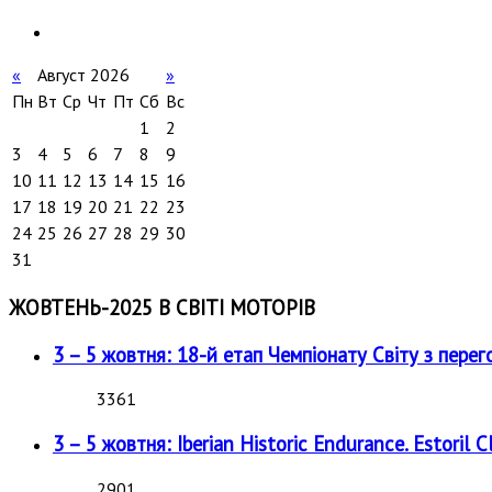
«
Август 2026
»
Пн
Вт
Ср
Чт
Пт
Сб
Вс
1
2
3
4
5
6
7
8
9
10
11
12
13
14
15
16
17
18
19
20
21
22
23
24
25
26
27
28
29
30
31
ЖОВТЕНЬ-2025 В СВІТІ МОТОРІВ
3 – 5 жовтня: 18-й етап Чемпіонату Світу з перег
3361
3 – 5 жовтня: Iberian Historic Endurance. Estoril Cl
2901