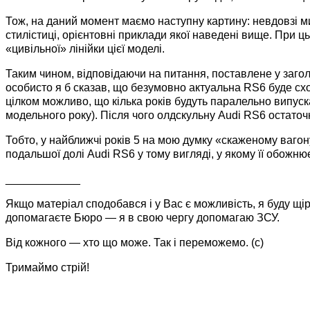
Тож, на даний момент маємо наступну картину: невдовзі ми
стилістиці, орієнтовні приклади якої наведені вище. При ць
«цивільної» лінійки цієї моделі.
Таким чином, відповідаючи на питання, поставлене у загол
особисто я б сказав, що безумовно актуальна RS6 буде схо
цілком можливо, що кілька років будуть паралельно випуска
модельного року). Після чого олдскульну Audi RS6 остаточн
Тобто, у найближчі років 5 на мою думку «скаженому ваго
подальшої долі Audi RS6 у тому вигляді, у якому її обожнює
____________
Якщо матеріал сподобався і у Вас є можливість, я буду щі
допомагаєте Бюро — я в свою чергу допомагаю ЗСУ.
Від кожного — хто що може. Так і переможемо. (c)
Тримаймо стрій!