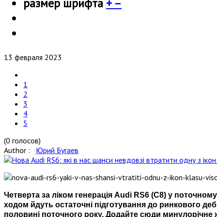
размер шрифта
+
–
13 февраля 2023
1
2
3
4
5
(0 голосов)
Author :
Юрий Бугаев
Четверта за ліком генерація Audi RS6 (C8) у поточно
ходом йдуть остаточні підготування до ринкового дебю
половині поточного року. Додайте сюди
минулорічне ж