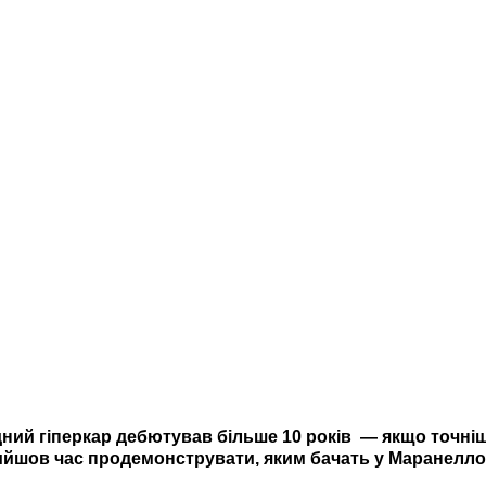
ридний гіперкар дебютував більше 10 років
—
якщо точніше
рийшов час продемонструвати, яким бачать у Маранелло