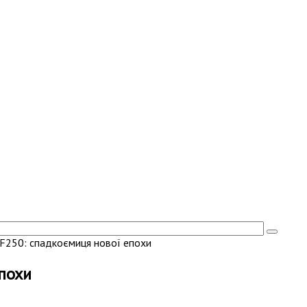
t F250: спадкоємиця нової епохи
епохи