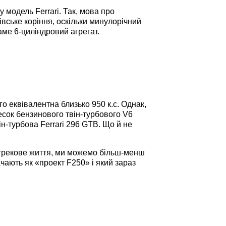
 модель Ferrari. Так, мова про
вське коріння, оскільки минулорічний
ме 6-циліндровий агрегат.
го еквівалентна близько 950 к.с. Однак,
несок бензинового твін-турбового V6
він-турбова Ferrari 296 GTB. Що й не
о трекове життя, ми можемо більш-менш
чають як «проект F250» і який зараз