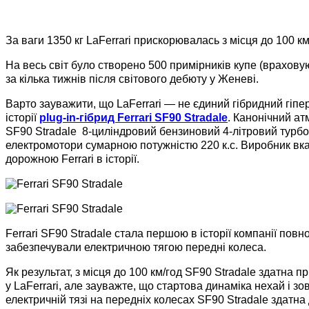
За ваги 1350 кг LaFerrari прискорювалась з місця до 100 к
На весь світ було створено 500 примірників купе (враховую
за кілька тижнів після світового дебюту у Женеві.
Варто зауважити, що LaFerrari — не єдиний гібридний гіперк
історії
plug-in-гібрид Ferrari SF90 Stradale
. Канонічний а
SF90 Stradale 8-циліндровий бензиновий 4-літровий турбо-
електромотори сумарною потужністю 220 к.с. Виробник вказ
дорожною Ferrari в історії.
Ferrari SF90 Stradale стала першою в історії компанії по
забезпечували електричною тягою передні колеса.
Як результат, з місця до 100 км/год SF90 Stradale здатна п
у LaFerrari, але зауважте, що стартова динаміка нехай і зо
електричній тязі на передніх колесах SF90 Stradale здатна 