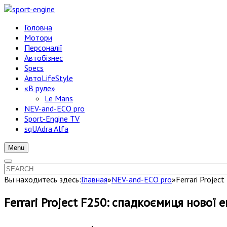
Головна
Мотори
Персоналії
Автобізнес
Specs
АвтоLifeStyle
«В руле»
Le Mans
NEV-and-ECO pro
Sport-Engine TV
sqUAdra Alfa
Menu
Вы находитесь здесь:
Главная
»
NEV-and-ECO pro
»
Ferrari Projec
Ferrari Project F250: спадкоємиця нової 