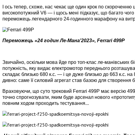
І ось тепер, схоже, нас чекає ще один крок по скороченню
високопотужний V6 — і щось мені підказує, що багато чого
переможець легендарного 24-годинного марафону на витри
Переможець «24 годин Ле-Мана'2023», Ferrari 499P
Звичайно, оскільки мова йде про топ-клас ле-манівських бій
потужність, яку видає електромотор переднього розташуван
складає близько 680 к.с. — і це дуже близько до 663 к.с. на
дивно: саме її силовий агрегат став базою для створення 
Враховуючи, що суто трековий Ferrari 499P має версію 499
точно спрогнозувати, яким буде арсенал нового «прототип
повним ходом проходить тестування...