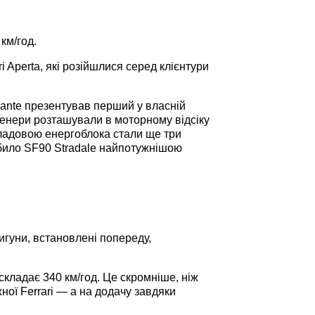
км/год.
i Aperta, які розійшлися серед клієнтури
ampante презентував перший у власній
енери розташували в моторному відсіку
кладовою енергоблока стали ще три
обило SF90 Stradale найпотужнішою
игуни, встановлені попереду,
 складає 340 км/год. Це скромніше, ніж
жної Ferrari — а на додачу завдяки