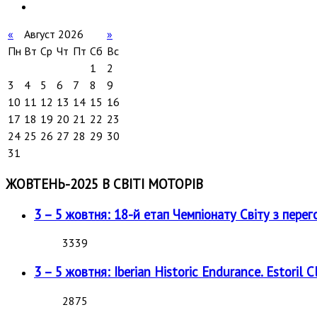
«
Август 2026
»
Пн
Вт
Ср
Чт
Пт
Сб
Вс
1
2
3
4
5
6
7
8
9
10
11
12
13
14
15
16
17
18
19
20
21
22
23
24
25
26
27
28
29
30
31
ЖОВТЕНЬ-2025 В СВІТІ МОТОРІВ
3 – 5 жовтня: 18-й етап Чемпіонату Світу з перег
3339
3 – 5 жовтня: Iberian Historic Endurance. Estoril Cl
2875