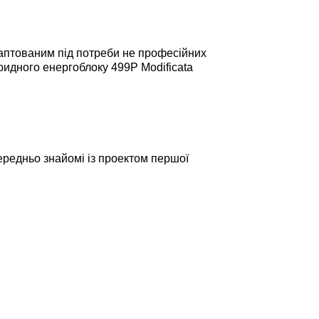
адаптованим під потреби не професійних
ібридного енергоблоку 499P Modificata
ередньо знайомі із проектом першої