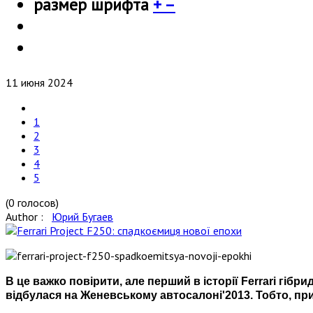
размер шрифта
+
–
11 июня 2024
1
2
3
4
5
(0 голосов)
Author :
Юрий Бугаев
В це важко повірити, але перший в історії Ferrari гіб
відбулася на Женевському автосалоні'2013. Тобто, п