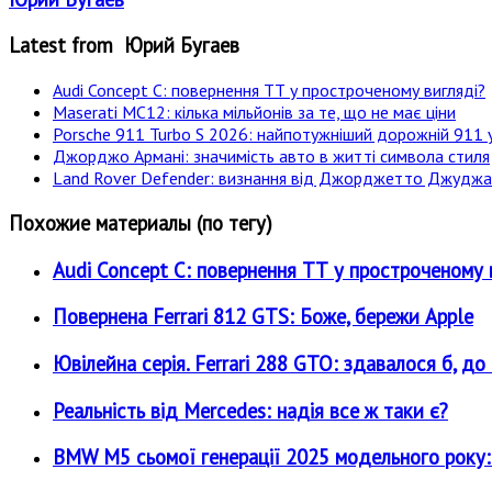
Latest from Юрий Бугаев
Audi Concept C: повернення ТТ у простроченому вигляді?
Maserati MC12: кілька мільйонів за те, що не має ціни
Porsche 911 Turbo S 2026: найпотужніший дорожній 911 у
Джорджо Армані: значимість авто в житті символа стиля
Land Rover Defender: визнання від Джорджетто Джудж
Похожие материалы (по тегу)
Audi Concept C: повернення ТТ у простроченому 
Повернена Ferrari 812 GTS: Боже, бережи Apple
Ювілейна серія. Ferrari 288 GTO: здавалося б, до ч
Реальність від Mercedes: надія все ж таки є?
BMW M5 сьомої генерації 2025 модельного року: є