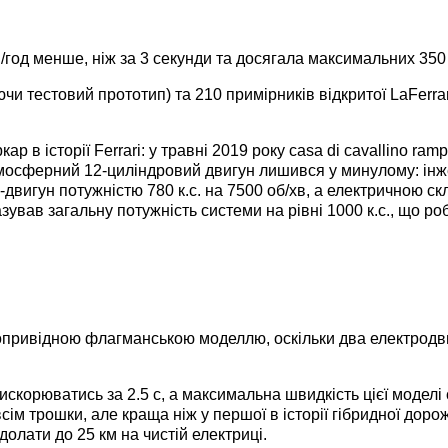
м/год менше, ніж за 3 секунди та досягала максимальних 350 
чи тестовий прототип) та 210 примірників відкритої LaFerrar
ар в історії Ferrari: у травні 2019 року casa di cavallino r
тмосферний 12-циліндровий двигун лишився у минулому: інж
двигун потужністю 780 к.с. на 7500 об/хв, а електричною с
ував загальну потужність системи на рівні 1000 к.с., що р
внопривідною флагманською моделлю, оскільки два електродв
рискорюватись за 2.5 с, а максимальна швидкість цієї моделі
всім трошки, але краща ніж у першої в історії гібридної доро
долати до 25 км на чистій електриці.