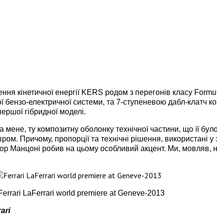
ня кінетичної енергії KERS родом з перегонів класу Formul
ної бензо-електричної системи, та 7-ступеневою дабл-клатч к
першої гібридної моделі.
а мене, ту композитну оболонку технічної частини, що її бу
ом. Причому, пропорції та технічні рішення, використані у
ор Манцоні робив на цьому особливий акцент. Ми, мовляв, 
ari