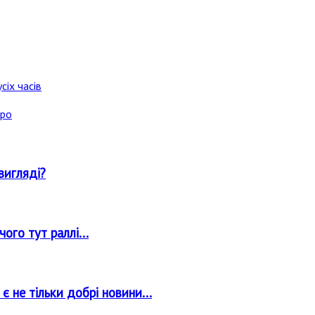
сіх часів
аро
вигляді?
ого тут раллі...
 не тільки добрі новини...