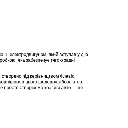
a-1, електродвигуном, який вступав у дію
оробкою, яка забезпечує тягою задні
ло створено під керівництвом Флавіо
 зовнішності цього шедевру, абсолютно
не просто створюємо красиві авто — ця