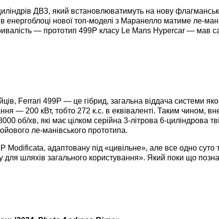
 циліндрів ДВЗ, який встановлюватимуть на нову флагманську
 в енергоблоці нової топ-моделі з Маранелло матиме ле-мані
валість — прототип 499P класу Le Mans Hypercar — мав са
ців, Ferrari 499P — це гібрид, загальна віддача системи яко
ня — 200 кВт, тобто 272 к.с. в еквіваленті. Таким чином, в
 8000 об/хв, які має цілком серійна 3-літрова 6-циліндрова т
бойового ле-манівського прототипа.
P Modificata, адаптовану під «цивільне», але все одно сут
у для шляхів загального користування». Який поки що позна