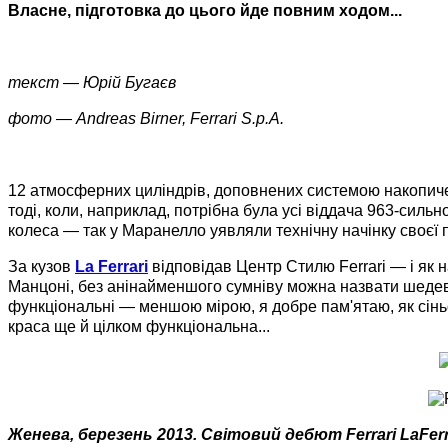
Власне, підготовка до цього йде повним ходом...
текст
—
Юрій Бугаєв
фото
—
Andreas Birner, Ferrari S.p.A.
12 атмосферних циліндрів, доповнених системою накопичен
тоді, коли, наприклад, потрібна була усі віддача 963-силь
колеса
—
так у Маранелло уявляли технічну начінку своєї 
За кузов
La Ferrari
відповідав Центр Стилю Ferrari — і як н
Манцоні, без анінайменшого сумніву можна назвати шедевр
функціональні — меншою мірою, я добре пам'ятаю, як сінь
краса ще й цілком функціональна...
Женева, березень 2013. Світовий дебют Ferrari LaFerr