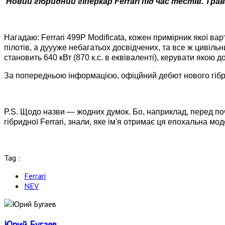
Новий гібридний гіперкар Ferrari під час тестів. Трав
Нагадаю: Ferrari 499P Modificata, кожен примірник якої в
пілотів, а дуууже небагатьох досвідчених, та все ж цивільн
становить 640 кВт (870 к.с. в еквіваленті), керувати якою
За попередньою інформацією, офіцйний дебют нового гібрид
P.S. Щодо назви — жодних думок. Бо, наприклад, перед п
гібридної Ferrari, знали, яке ім'я отримає ця епохальна моде
Tag :
Ferrari
NEV
Юрий Бугаев