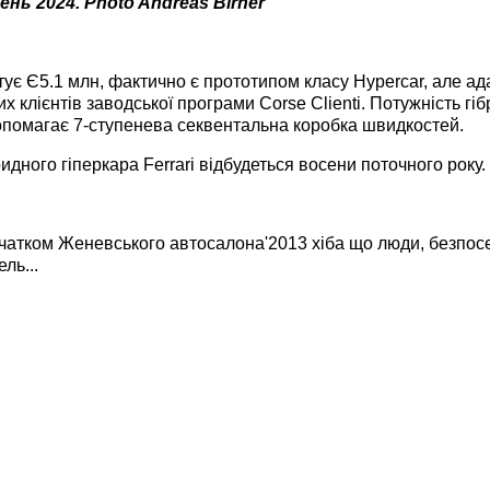
ень'2024. Photo Andreas Birner
артує Є5.1 млн, фактично є прототипом класу Hypercar, але 
их клієнтів заводської програми Corse Clienti. Потужність г
 допомагає 7-ступенева секвентальна коробка швидкостей.
ного гіперкара Ferrari відбудеться восени поточного року.
очатком Женевського автосалона'2013 хіба що люди, безпос
ль...