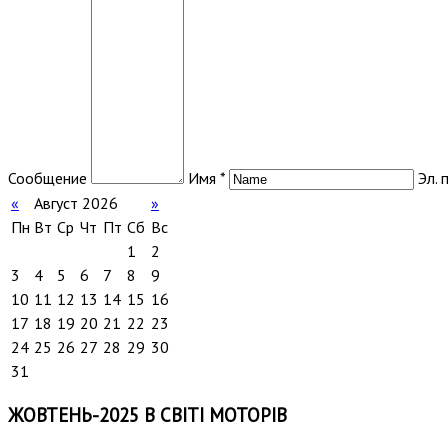
Сообщение
Имя *
Эл. 
«
Август 2026
»
Пн
Вт
Ср
Чт
Пт
Сб
Вс
1
2
3
4
5
6
7
8
9
10
11
12
13
14
15
16
17
18
19
20
21
22
23
24
25
26
27
28
29
30
31
ЖОВТЕНЬ-2025 В СВІТІ МОТОРІВ