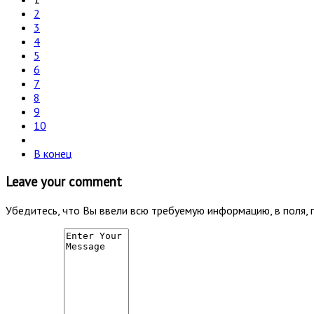
2
3
4
5
6
7
8
9
10
В конец
Leave your comment
Убедитесь, что Вы ввели всю требуемую информацию, в поля, 