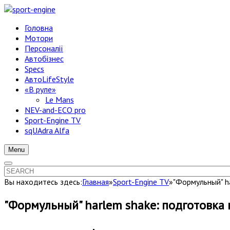
Головна
Мотори
Персоналії
Автобізнес
Specs
АвтоLifeStyle
«В руле»
Le Mans
NEV-and-ECO pro
Sport-Engine TV
sqUAdra Alfa
Menu
Вы находитесь здесь:
Главная
»
Sport-Engine TV
»
"Формульный" h
"Формульный" harlem shake: подготовка 