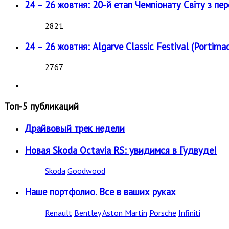
24 – 26 жовтня: 20-й етап Чемпіонату Світу з пе
2821
24 – 26 жовтня: Algarve Classic Festival (Portimao
2767
Топ-5 публикаций
Драйвовый трек недели
Новая Skoda Octavia RS: увидимся в Гудвуде!
Skoda
Goodwood
Наше портфолио. Все в ваших руках
Renault
Bentley
Aston Martin
Porsche
Infiniti