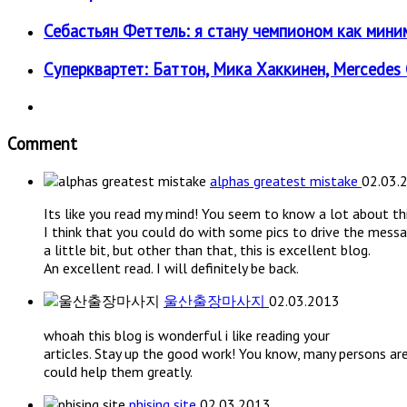
Себастьян Феттель: я стану чемпионом как миним
Суперквартет: Баттон, Мика Хаккинен, Mercedes C
Comment
alphas greatest mistake
02.03.
Its like you read my mind! You seem to know a lot about thi
I think that you could do with some pics to drive the mes
a little bit, but other than that, this is excellent blog.
An excellent read. I will definitely be back.
울산출장마사지
02.03.2013
whoah this blog is wonderful i like reading your
articles. Stay up the good work! You know, many persons are 
could help them greatly.
phising site
02.03.2013