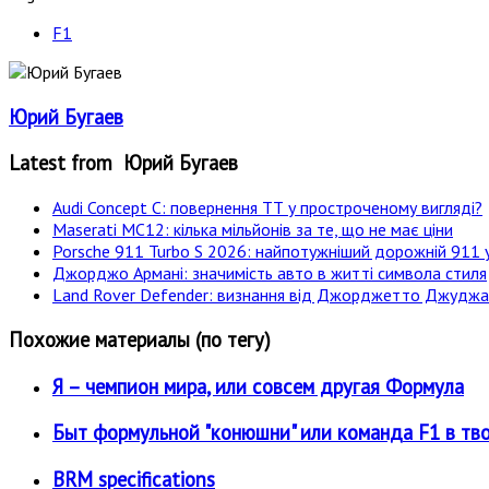
F1
Юрий Бугаев
Latest from Юрий Бугаев
Audi Concept C: повернення ТТ у простроченому вигляді?
Maserati MC12: кілька мільйонів за те, що не має ціни
Porsche 911 Turbo S 2026: найпотужніший дорожній 911 у
Джорджо Армані: значимість авто в житті символа стиля
Land Rover Defender: визнання від Джорджетто Джудж
Похожие материалы (по тегу)
Я – чемпион мира, или совсем другая Формула
Быт формульной "конюшни" или команда F1 в тв
BRM specifications