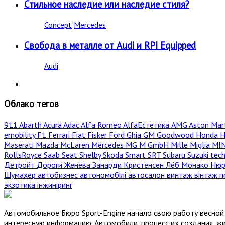
Стильное наследие или наследие стиля?
Concept
Mercedes
Свобода в металле от Audi и RPI Equipped
Audi
Облако тегов
911
Abarth
Acura
Adac
Alfa Romeo
AlfaЕстетика
AMG
Aston Mar
emobility
F1
Ferrari
Fiat
Fisker
Ford
Ghia
GM
Goodwood
Honda
H
Maserati
Mazda
McLaren
Mercedes
MG
M GmbH
Mille Miglia
MI
RollsRoyce
Saab
Seat
Shelby
Skoda
Smart
SRT
Subaru
Suzuki
tec
Детройт
Дороги
Женева
Занарди
Кристенсен
Лёб
Монако
Нюр
Шумахер
автобизнес
автономобілі
автосалон
винтаж
вінтаж
г
экзотика
інжиніринг
Автомобильное Бюро Sport-Engine начало свою работу весной 
интересную информацию. Автомобили, процесс их создания, жи