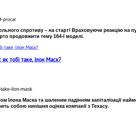
вольного спротиву – на старт! Враховуючи реакцію на п
арто продовжити тему 164-ї моделі.
як тобі таке, Ілон Маск?
вітом Ілона Маска та шаленим падінням капіталізації на
ить собою нинішня оцінка компанії з Техасу.