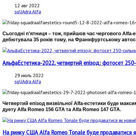
12 авг 2022
sqUAdra Alfa
Сьогодні п'ятниця – тож, прийшов час чергового Alfa-
дебютувала 35 років тому, на Франкфуртському автоса
АльфаЕстетика-2022, четвертий епізод: фотосет 250
29 июль 2022
sqUAdra Alfa
Четвертий епізод визвільної Alfa-естетики буде мак
дуету Alfa Romeo 156 GTA та Alfa Romeo 147 GTA.
На ринку США Alfa Romeo Tonale буде продаватися я