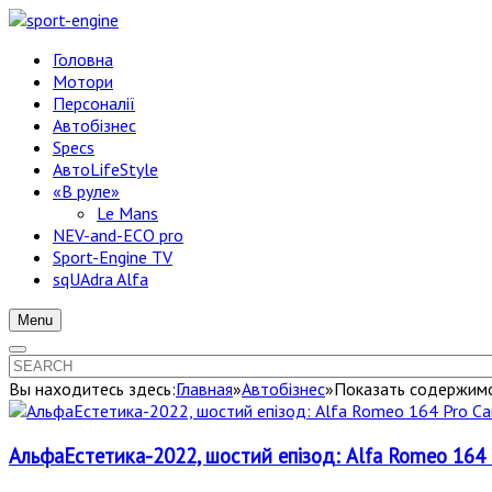
Головна
Мотори
Персоналії
Автобізнес
Specs
АвтоLifeStyle
«В руле»
Le Mans
NEV-and-ECO pro
Sport-Engine TV
sqUAdra Alfa
Menu
Вы находитесь здесь:
Главная
»
Автобізнес
»
Показать содержимо
АльфаЕстетика-2022, шостий епізод: Alfa Romeo 164 