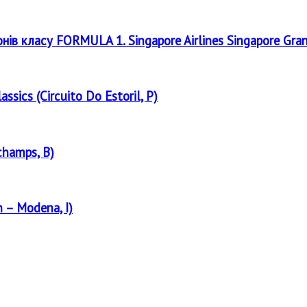
онів класу FORMULA 1. Singapore Airlines Singapore Gra
assics (Circuito Do Estoril, P)
champs, B)
 – Modena, I)