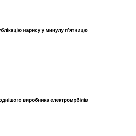
ублікацію нарису у минулу п'ятницю
ймоднішого виробника електромрбілів