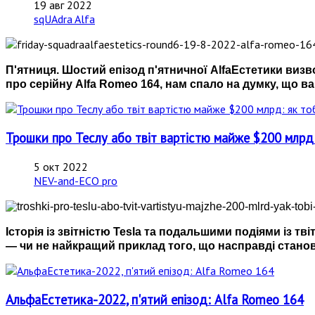
19 авг 2022
sqUAdra Alfa
П'ятниця. Шостий епізод п'ятничної AlfaЕстетики виз
про серійну Alfa Romeo 164, нам спало на думку, що в
Трошки про Теслу або твіт вартістю майже $200 млрд: 
5 окт 2022
NEV-and-ECO pro
Історія із звітністю Tesla та подальшими подіями із т
— чи не найкращий приклад того, що насправді станов
АльфаЕстетика-2022, п'ятий епізод: Alfa Romeo 164