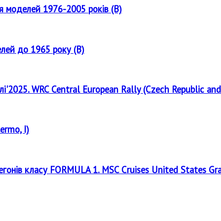
ля моделей 1976-2005 років (B)
елей до 1965 року (B)
лі'2025. WRC Central European Rally (Czech Republic and
ermo, I)
регонів класу FORMULA 1. MSC Cruises United States Gr