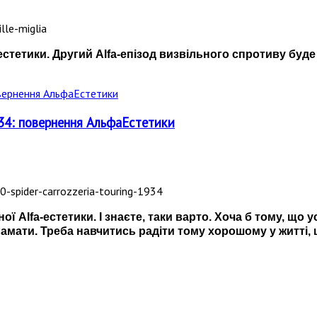
естетики. Другий Alfa-епізод визвільного спротиву буде
1934: повернення АльфаЕстетики
ї Alfa-естетики. І знаєте, таки варто. Хоча б тому, що 
ламати. Треба навчитись радіти тому хорошому у житті,