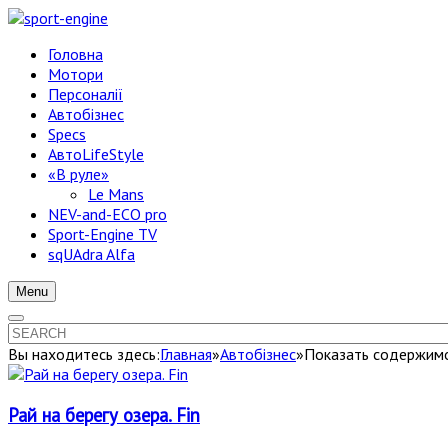
Головна
Мотори
Персоналії
Автобізнес
Specs
АвтоLifeStyle
«В руле»
Le Mans
NEV-and-ECO pro
Sport-Engine TV
sqUAdra Alfa
Menu
Вы находитесь здесь:
Главная
»
Автобізнес
»
Показать содержимое
Рай на берегу озера. Fin