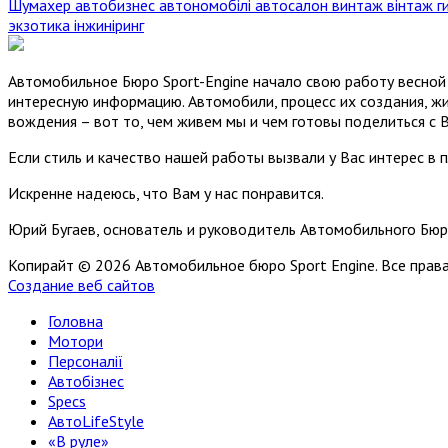
Шумахер
автобизнес
автономобілі
автосалон
винтаж
вінтаж
г
экзотика
інжиніринг
Автомобильное Бюро Sport-Engine начало свою работу весной 
интересную информацию. Автомобили, процесс их создания, жи
вождения – вот то, чем живем мы и чем готовы поделиться с 
Если стиль и качество нашей работы вызвали у Вас интерес в 
Искренне надеюсь, что Вам у нас понравится.
Юрий Бугаев, основатель и руководитель Автомобильного Бюр
Копирайт © 2026 Автомобильное бюро Sport Engine. Все пра
Создание веб сайтов
Головна
Мотори
Персоналії
Автобізнес
Specs
АвтоLifeStyle
«В руле»