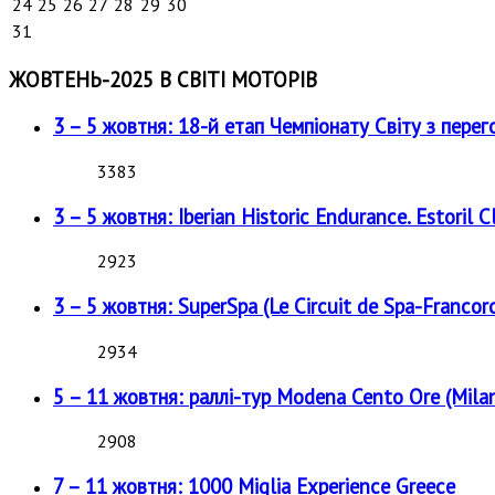
24
25
26
27
28
29
30
31
ЖОВТЕНЬ-2025 В СВІТІ МОТОРІВ
3 – 5 жовтня: 18-й етап Чемпіонату Світу з перег
3383
3 – 5 жовтня: Iberian Historic Endurance. Estoril Cl
2923
3 – 5 жовтня: SuperSpa (Le Circuit de Spa-Francor
2934
5 – 11 жовтня: раллі-тур Modena Cento Ore (Milan
2908
7 – 11 жовтня: 1000 Miglia Experience Greece