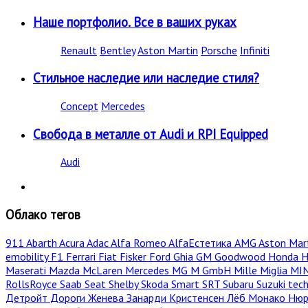
Наше портфолио. Все в ваших руках
Renault
Bentley
Aston Martin
Porsche
Infiniti
Стильное наследие или наследие стиля?
Concept
Mercedes
Свобода в металле от Audi и RPI Equipped
Audi
Облако тегов
911
Abarth
Acura
Adac
Alfa Romeo
AlfaЕстетика
AMG
Aston Mar
emobility
F1
Ferrari
Fiat
Fisker
Ford
Ghia
GM
Goodwood
Honda
H
Maserati
Mazda
McLaren
Mercedes
MG
M GmbH
Mille Miglia
MI
RollsRoyce
Saab
Seat
Shelby
Skoda
Smart
SRT
Subaru
Suzuki
tec
Детройт
Дороги
Женева
Занарди
Кристенсен
Лёб
Монако
Нюр