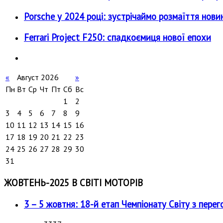
Porsche у 2024 році: зустрічаймо розмаїття нови
Ferrari Project F250: спадкоємиця нової епохи
«
Август 2026
»
Пн
Вт
Ср
Чт
Пт
Сб
Вс
1
2
3
4
5
6
7
8
9
10
11
12
13
14
15
16
17
18
19
20
21
22
23
24
25
26
27
28
29
30
31
ЖОВТЕНЬ-2025 В СВІТІ МОТОРІВ
3 – 5 жовтня: 18-й етап Чемпіонату Світу з перег