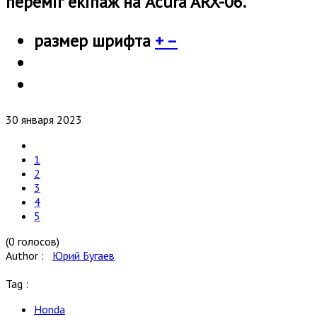
переміг екіпаж на Acura ARX-06.
размер шрифта
+
–
30 января 2023
1
2
3
4
5
(0 голосов)
Author :
Юрий Бугаев
Tag :
Honda