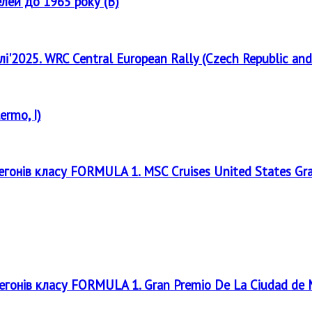
елей до 1965 року (B)
лі'2025. WRC Central European Rally (Czech Republic and
ermo, I)
регонів класу FORMULA 1. MSC Cruises United States Gr
регонів класу FORMULA 1. Gran Premio De La Ciudad de