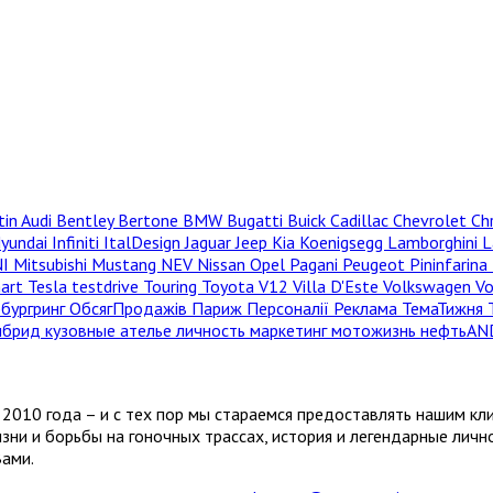
tin
Audi
Bentley
Bertone
BMW
Bugatti
Buick
Cadillac
Chevrolet
Ch
yundai
Infiniti
ItalDesign
Jaguar
Jeep
Kia
Koenigsegg
Lamborghini
L
NI
Mitsubishi
Mustang
NEV
Nissan
Opel
Pagani
Peugeot
Pininfarina
hart
Tesla
testdrive
Touring
Toyota
V12
Villa D'Este
Volkswagen
V
бургринг
ОбсягПродажів
Париж
Персоналії
Реклама
ТемаТижня
ибрид
кузовные ателье
личность
маркетинг
мотожизнь
нефтьAN
2010 года – и с тех пор мы стараемся предоставлять нашим кл
зни и борьбы на гоночных трассах, история и легендарные лич
Вами.