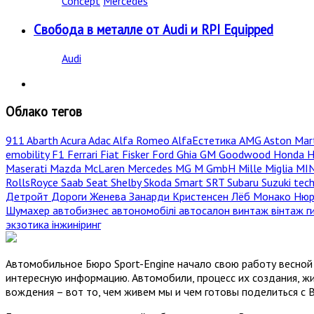
Concept
Mercedes
Свобода в металле от Audi и RPI Equipped
Audi
Облако тегов
911
Abarth
Acura
Adac
Alfa Romeo
AlfaЕстетика
AMG
Aston Mar
emobility
F1
Ferrari
Fiat
Fisker
Ford
Ghia
GM
Goodwood
Honda
H
Maserati
Mazda
McLaren
Mercedes
MG
M GmbH
Mille Miglia
MI
RollsRoyce
Saab
Seat
Shelby
Skoda
Smart
SRT
Subaru
Suzuki
tec
Детройт
Дороги
Женева
Занарди
Кристенсен
Лёб
Монако
Нюр
Шумахер
автобизнес
автономобілі
автосалон
винтаж
вінтаж
г
экзотика
інжиніринг
Автомобильное Бюро Sport-Engine начало свою работу весной 
интересную информацию. Автомобили, процесс их создания, жи
вождения – вот то, чем живем мы и чем готовы поделиться с 