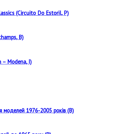
assics (Circuito Do Estoril, P)
champs, B)
 – Modena, I)
ля моделей 1976-2005 років (B)