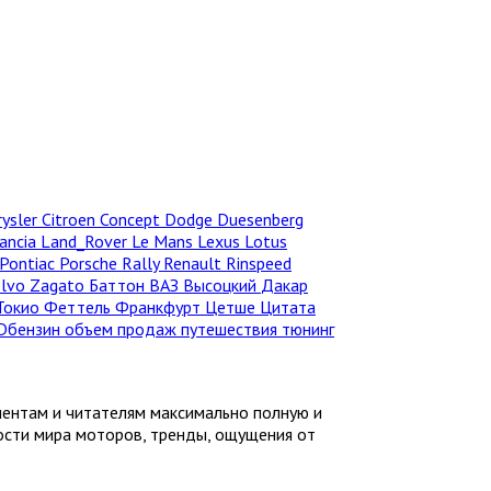
rysler
Citroen
Concept
Dodge
Duesenberg
ancia
Land_Rover
Le Mans
Lexus
Lotus
Pontiac
Porsche
Rally
Renault
Rinspeed
olvo
Zagato
Баттон
ВАЗ
Высоцкий
Дакар
Токио
Феттель
Франкфурт
Цетше
Цитата
Dбензин
объем продаж
путешествия
тюнинг
иентам и читателям максимально полную и
ности мира моторов, тренды, ощущения от