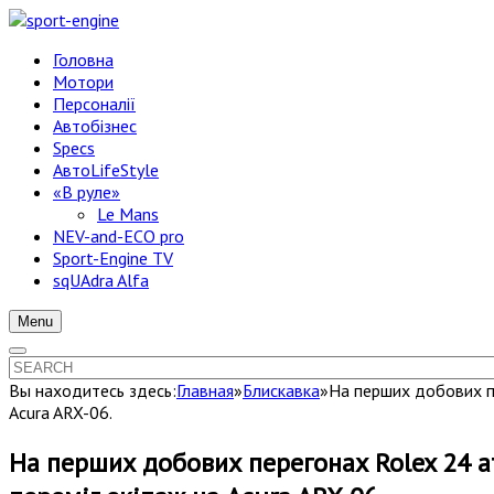
Головна
Мотори
Персоналії
Автобізнес
Specs
АвтоLifeStyle
«В руле»
Le Mans
NEV-and-ECO pro
Sport-Engine TV
sqUAdra Alfa
Menu
Вы находитесь здесь:
Главная
»
Блискавка
»
На перших добових пе
Acura ARX-06.
На перших добових перегонах Rolex 24 at 