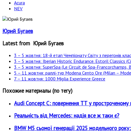
Acura
NEV
Юрий Бугаев
Latest from Юрий Бугаев
3 – 5 жовтня: 18-й етап Чемпіонату Світу з перегонів клас
3 – 5 жовтня: Iberian Historic Endurance. Estoril Classics (Ci
3 – 5 жовтня: SuperSpa (Le Circuit de Spa-Francorchamps, B
5 – 11 жовтня: раллі-тур Modena Cento Ore (Milan – Moden
7 – 11 жовтня: 1000 Miglia Experience Greece
Похожие материалы (по тегу)
Audi Concept C: повернення ТТ у простроченому 
Реальність від Mercedes: надія все ж таки є?
BMW M5 сьомої генерації 2025 модельного року: є