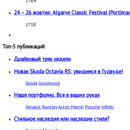
2764
24 – 26 жовтня: Algarve Classic Festival (Portimao
2718
Топ-5 публикаций
Драйвовый трек недели
Новая Skoda Octavia RS: увидимся в Гудвуде!
Skoda
Goodwood
Наше портфолио. Все в ваших руках
Renault
Bentley
Aston Martin
Porsche
Infiniti
Стильное наследие или наследие стиля?