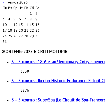
«
Август 2026
»
Пн
Вт
Ср
Чт
Пт
Сб
Вс
1
2
3
4
5
6
7
8
9
10
11
12
13
14
15
16
17
18
19
20
21
22
23
24
25
26
27
28
29
30
31
ЖОВТЕНЬ-2025 В СВІТІ МОТОРІВ
3 – 5 жовтня: 18-й етап Чемпіонату Світу з перег
3339
3 – 5 жовтня: Iberian Historic Endurance. Estoril Cl
2876
3 – 5 жовтня: SuperSpa (Le Circuit de Spa-Francor