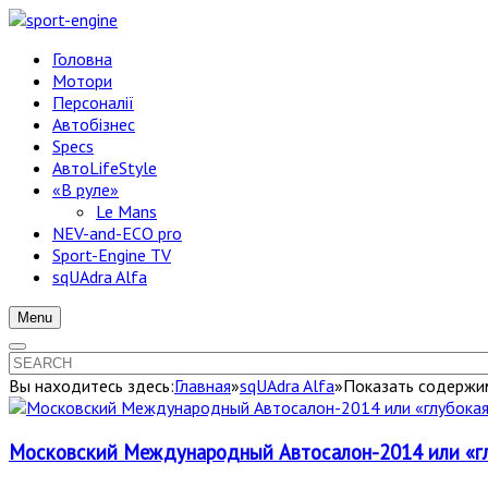
Головна
Мотори
Персоналії
Автобізнес
Specs
АвтоLifeStyle
«В руле»
Le Mans
NEV-and-ECO pro
Sport-Engine TV
sqUAdra Alfa
Menu
Вы находитесь здесь:
Главная
»
sqUAdra Alfa
»
Показать содержим
Московский Международный Автосалон-2014 или «гл