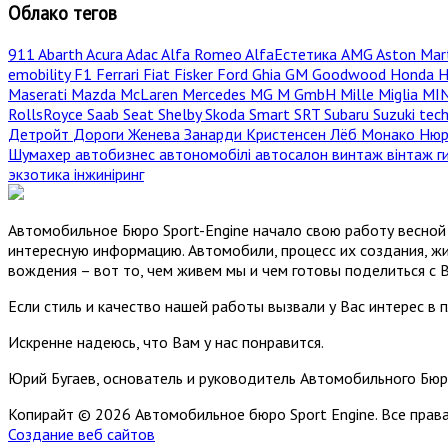
Облако тегов
911
Abarth
Acura
Adac
Alfa Romeo
AlfaЕстетика
AMG
Aston Mar
emobility
F1
Ferrari
Fiat
Fisker
Ford
Ghia
GM
Goodwood
Honda
H
Maserati
Mazda
McLaren
Mercedes
MG
M GmbH
Mille Miglia
MI
RollsRoyce
Saab
Seat
Shelby
Skoda
Smart
SRT
Subaru
Suzuki
tec
Детройт
Дороги
Женева
Занарди
Кристенсен
Лёб
Монако
Нюр
Шумахер
автобизнес
автономобілі
автосалон
винтаж
вінтаж
г
экзотика
інжиніринг
Автомобильное Бюро Sport-Engine начало свою работу весной 
интересную информацию. Автомобили, процесс их создания, жи
вождения – вот то, чем живем мы и чем готовы поделиться с 
Если стиль и качество нашей работы вызвали у Вас интерес в 
Искренне надеюсь, что Вам у нас понравится.
Юрий Бугаев, основатель и руководитель Автомобильного Бюр
Копирайт © 2026 Автомобильное бюро Sport Engine. Все пра
Создание веб сайтов