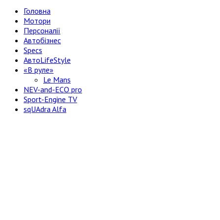
Головна
Мотори
Персоналії
Автобізнес
Specs
АвтоLifeStyle
«В руле»
Le Mans
NEV-and-ECO pro
Sport-Engine TV
sqUAdra Alfa