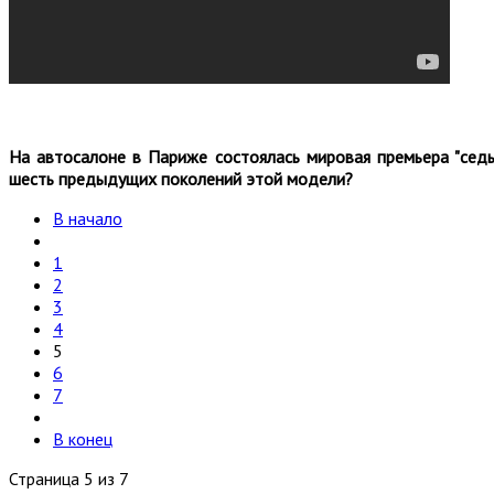
На автосалоне в Париже состоялась мировая премьера "седь
шесть предыдущих поколений этой модели?
В начало
1
2
3
4
5
6
7
В конец
Страница 5 из 7