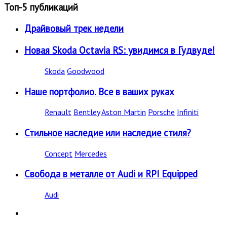
Топ-5 публикаций
Драйвовый трек недели
Новая Skoda Octavia RS: увидимся в Гудвуде!
Skoda
Goodwood
Наше портфолио. Все в ваших руках
Renault
Bentley
Aston Martin
Porsche
Infiniti
Стильное наследие или наследие стиля?
Concept
Mercedes
Свобода в металле от Audi и RPI Equipped
Audi