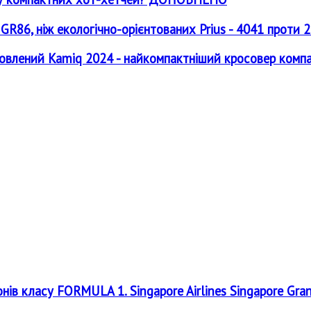
GR86, ніж екологічно-орієнтованих Prius - 4041 проти 
овлений Kamiq 2024 - найкомпактніший кросовер компан
онів класу FORMULA 1. Singapore Airlines Singapore Gra