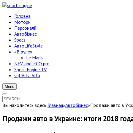
Головна
Мотори
Персоналії
Автобізнес
Specs
АвтоLifeStyle
«В руле»
Le Mans
NEV-and-ECO pro
Sport-Engine TV
sqUAdra Alfa
Menu
Вы находитесь здесь:
Главная
»
Автобізнес
»
Продажи авто в Укра
Продажи авто в Украине: итоги 2018 год