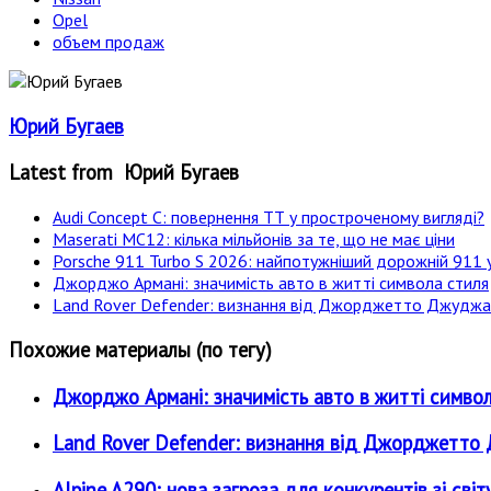
Opel
объем продаж
Юрий Бугаев
Latest from Юрий Бугаев
Audi Concept C: повернення ТТ у простроченому вигляді?
Maserati MC12: кілька мільйонів за те, що не має ціни
Porsche 911 Turbo S 2026: найпотужніший дорожній 911 у
Джорджо Армані: значимість авто в житті символа стиля
Land Rover Defender: визнання від Джорджетто Джудж
Похожие материалы (по тегу)
Джорджо Армані: значимість авто в житті симво
Land Rover Defender: визнання від Джорджетт
Alpine A290: нова загроза для конкурентів зі 