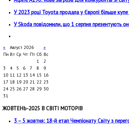
У 2023 році Toyota продала у Європі більше купе 
У Skoda повідомили, що 1 серпня презентують он
«
Август 2026
»
Пн
Вт
Ср
Чт
Пт
Сб
Вс
1
2
3
4
5
6
7
8
9
10
11
12
13
14
15
16
17
18
19
20
21
22
23
24
25
26
27
28
29
30
31
ЖОВТЕНЬ-2025 В СВІТІ МОТОРІВ
3 – 5 жовтня: 18-й етап Чемпіонату Світу з перег