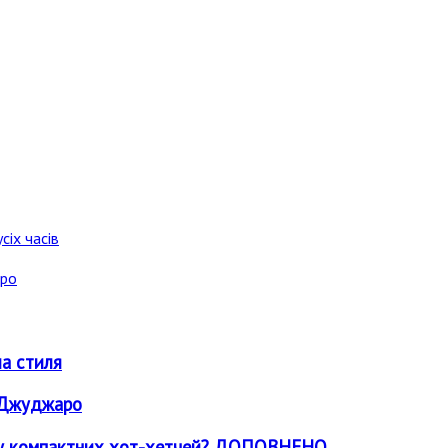
сіх часів
аро
ла стиля
о Джуджаро
світу компактних хот-хетчей? ДОПОВНЕНО