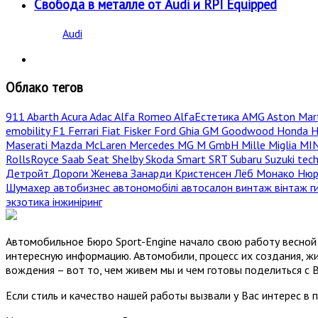
Свобода в металле от Audi и RPI Equipped
Audi
Облако тегов
911
Abarth
Acura
Adac
Alfa Romeo
AlfaЕстетика
AMG
Aston Mar
emobility
F1
Ferrari
Fiat
Fisker
Ford
Ghia
GM
Goodwood
Honda
H
Maserati
Mazda
McLaren
Mercedes
MG
M GmbH
Mille Miglia
MI
RollsRoyce
Saab
Seat
Shelby
Skoda
Smart
SRT
Subaru
Suzuki
tec
Детройт
Дороги
Женева
Занарди
Кристенсен
Лёб
Монако
Нюр
Шумахер
автобизнес
автономобілі
автосалон
винтаж
вінтаж
г
экзотика
інжиніринг
Автомобильное Бюро Sport-Engine начало свою работу весной 
интересную информацию. Автомобили, процесс их создания, жи
вождения – вот то, чем живем мы и чем готовы поделиться с 
Если стиль и качество нашей работы вызвали у Вас интерес в 