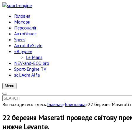
Головна
Мотори
Персоналії
Автобізнес
Specs
АвтоLifeStyle
«В руле»
Le Mans
NEV-and-ECO pro
Sport-Engine TV
sqUAdra Alfa
Menu
Вы находитесь здесь:
Главная
»
Блискавка
»
22 березня Maserati 
22 березня Maserati проведе світову прем
нижче Levante.