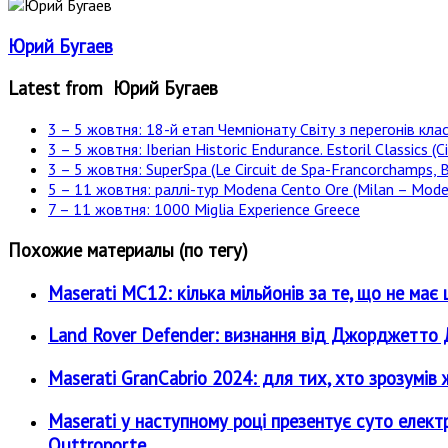
Юрий Бугаев
Latest from Юрий Бугаев
3 – 5 жовтня: 18-й етап Чемпіонату Світу з перегонів клас
3 – 5 жовтня: Iberian Historic Endurance. Estoril Classics (Ci
3 – 5 жовтня: SuperSpa (Le Circuit de Spa-Francorchamps, B
5 – 11 жовтня: раллі-тур Modena Cento Ore (Milan – Moden
7 – 11 жовтня: 1000 Miglia Experience Greece
Похожие материалы (по тегу)
Maserati MC12: кілька мільйонів за те, що не має 
Land Rover Defender: визнання від Джорджетт
Maserati GranCabrio 2024: для тих, хто зрозумів
Maserati у наступному році презентує суто електр
Quttroporte.