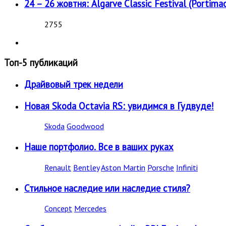
24 – 26 жовтня: Algarve Classic Festival (Portimao
2755
Топ-5 публикаций
Драйвовый трек недели
Новая Skoda Octavia RS: увидимся в Гудвуде!
Skoda
Goodwood
Наше портфолио. Все в ваших руках
Renault
Bentley
Aston Martin
Porsche
Infiniti
Стильное наследие или наследие стиля?
Concept
Mercedes