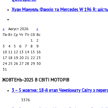
Хуан Мануель Фанхіо та Mercedes W 196 R: шість
«
Август 2026
»
Пн
Вт
Ср
Чт
Пт
Сб
Вс
1
2
3
4
5
6
7
8
9
10
11
12
13
14
15
16
17
18
19
20
21
22
23
24
25
26
27
28
29
30
31
ЖОВТЕНЬ-2025 В СВІТІ МОТОРІВ
3 – 5 жовтня: 18-й етап Чемпіонату Світу з перег
3376