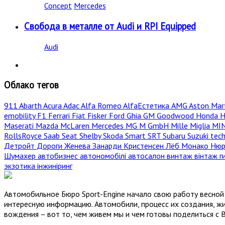
Concept
Mercedes
Свобода в металле от Audi и RPI Equipped
Audi
Облако тегов
911
Abarth
Acura
Adac
Alfa Romeo
AlfaЕстетика
AMG
Aston Mar
emobility
F1
Ferrari
Fiat
Fisker
Ford
Ghia
GM
Goodwood
Honda
H
Maserati
Mazda
McLaren
Mercedes
MG
M GmbH
Mille Miglia
MI
RollsRoyce
Saab
Seat
Shelby
Skoda
Smart
SRT
Subaru
Suzuki
tec
Детройт
Дороги
Женева
Занарди
Кристенсен
Лёб
Монако
Нюр
Шумахер
автобизнес
автономобілі
автосалон
винтаж
вінтаж
г
экзотика
інжиніринг
Автомобильное Бюро Sport-Engine начало свою работу весной 
интересную информацию. Автомобили, процесс их создания, жи
вождения – вот то, чем живем мы и чем готовы поделиться с 