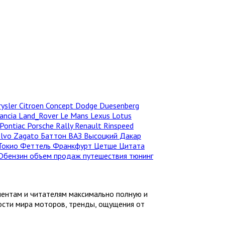
rysler
Citroen
Concept
Dodge
Duesenberg
ancia
Land_Rover
Le Mans
Lexus
Lotus
Pontiac
Porsche
Rally
Renault
Rinspeed
olvo
Zagato
Баттон
ВАЗ
Высоцкий
Дакар
Токио
Феттель
Франкфурт
Цетше
Цитата
Dбензин
объем продаж
путешествия
тюнинг
иентам и читателям максимально полную и
ности мира моторов, тренды, ощущения от