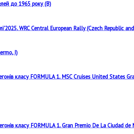
елей до 1965 року (B)
лі'2025. WRC Central European Rally (Czech Republic and
ermo, I)
регонів класу FORMULA 1. MSC Cruises United States Gr
регонів класу FORMULA 1. Gran Premio De La Ciudad de