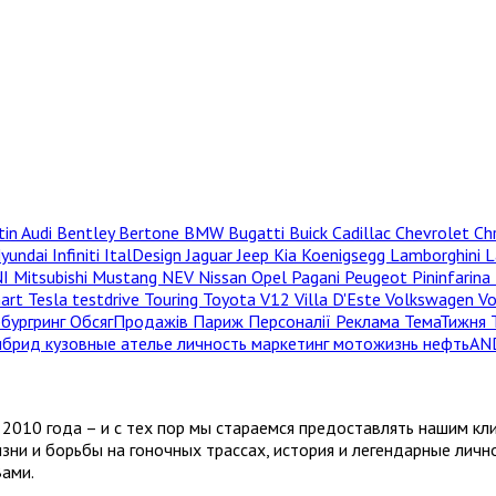
tin
Audi
Bentley
Bertone
BMW
Bugatti
Buick
Cadillac
Chevrolet
Ch
yundai
Infiniti
ItalDesign
Jaguar
Jeep
Kia
Koenigsegg
Lamborghini
L
NI
Mitsubishi
Mustang
NEV
Nissan
Opel
Pagani
Peugeot
Pininfarina
hart
Tesla
testdrive
Touring
Toyota
V12
Villa D'Este
Volkswagen
V
бургринг
ОбсягПродажів
Париж
Персоналії
Реклама
ТемаТижня
ибрид
кузовные ателье
личность
маркетинг
мотожизнь
нефтьAN
2010 года – и с тех пор мы стараемся предоставлять нашим кл
зни и борьбы на гоночных трассах, история и легендарные лич
Вами.