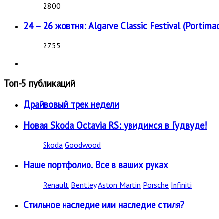
2800
24 – 26 жовтня: Algarve Classic Festival (Portimao
2755
Топ-5 публикаций
Драйвовый трек недели
Новая Skoda Octavia RS: увидимся в Гудвуде!
Skoda
Goodwood
Наше портфолио. Все в ваших руках
Renault
Bentley
Aston Martin
Porsche
Infiniti
Стильное наследие или наследие стиля?