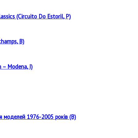
assics (Circuito Do Estoril, P)
champs, B)
 – Modena, I)
ля моделей 1976-2005 років (B)