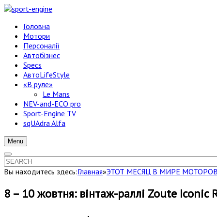
Головна
Мотори
Персоналії
Автобізнес
Specs
АвтоLifeStyle
«В руле»
Le Mans
NEV-and-ECO pro
Sport-Engine TV
sqUAdra Alfa
Menu
Вы находитесь здесь:
Главная
»
ЭТОТ МЕСЯЦ В МИРЕ МОТОРО
8 – 10 жовтня: вінтаж-раллі Zoute Iconic 