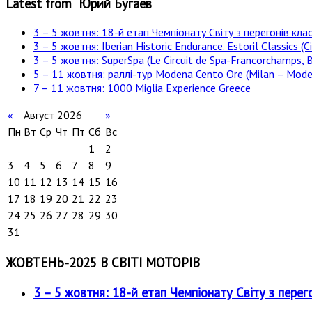
Latest from Юрий Бугаев
3 – 5 жовтня: 18-й етап Чемпіонату Світу з перегонів клас
3 – 5 жовтня: Iberian Historic Endurance. Estoril Classics (Ci
3 – 5 жовтня: SuperSpa (Le Circuit de Spa-Francorchamps, B
5 – 11 жовтня: раллі-тур Modena Cento Ore (Milan – Moden
7 – 11 жовтня: 1000 Miglia Experience Greece
«
Август 2026
»
Пн
Вт
Ср
Чт
Пт
Сб
Вс
1
2
3
4
5
6
7
8
9
10
11
12
13
14
15
16
17
18
19
20
21
22
23
24
25
26
27
28
29
30
31
ЖОВТЕНЬ-2025 В СВІТІ МОТОРІВ
3 – 5 жовтня: 18-й етап Чемпіонату Світу з перег