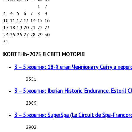
1
2
3
4
5
6
7
8
9
10
11
12
13
14
15
16
17
18
19
20
21
22
23
24
25
26
27
28
29
30
31
ЖОВТЕНЬ-2025 В СВІТІ МОТОРІВ
3 – 5 жовтня: 18-й етап Чемпіонату Світу з перег
3351
3 – 5 жовтня: Iberian Historic Endurance. Estoril Cl
2889
3 – 5 жовтня: SuperSpa (Le Circuit de Spa-Francor
2902