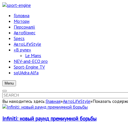
Головна
Мотори
Персоналії
Автобізнес
Specs
АвтоLifeStyle
«В руле»
Le Mans
NEV-and-ECO pro
Sport-Engine TV
sqUAdra Alfa
Menu
Вы находитесь здесь:
Главная
»
АвтоLifeStyle
»
Показать содержим
Infiniti: новый раунд премиумной борьбы