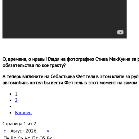
О, времена, о нравы! Глядя на фотографию Стива МакКуина за р
обязательства по контракту?
А теперь взгляните на Себастьяна Феттеля в этом клипе за рул
автомобиль хотел бы вести Феттель в этот момент на самом д
1
2
В конец
Страница 1 из 2
«
Август 2026
»
Пн
Вт
Ср
Чт
Пт
Сб
Вс