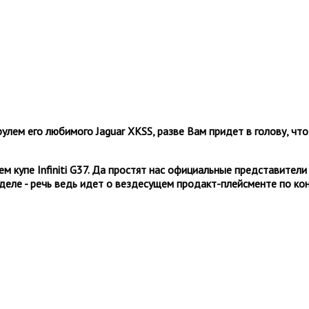
улем его любимого Jaguar XKSS, разве Вам придет в голову, что э
ем купе Infiniti G37. Да простят нас официальные представители 
еле - речь ведь идет о вездесущем продакт-плейсменте по конт