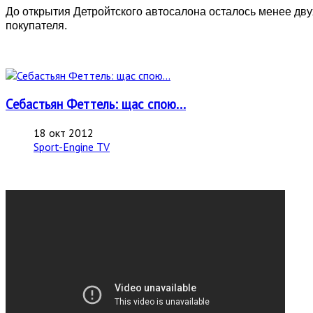
До открытия Детройтского автосалона осталось менее двух 
покупателя.
Себастьян Феттель: щас спою...
18 окт 2012
Sport-Engine TV