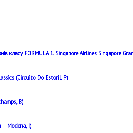
онів класу FORMULA 1. Singapore Airlines Singapore Gra
assics (Circuito Do Estoril, P)
champs, B)
 – Modena, I)