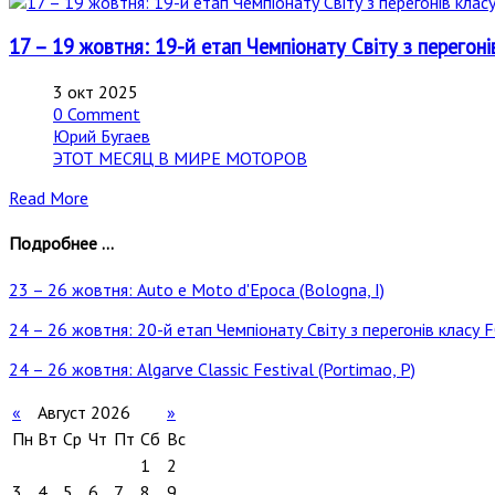
17 – 19 жовтня: 19-й етап Чемпіонату Світу з перегон
3 окт 2025
0 Comment
Юрий Бугаев
ЭТОТ МЕСЯЦ В МИРЕ МОТОРОВ
Read More
Подробнее ...
23 – 26 жовтня: Auto e Moto d'Epoca (Bologna, I)
24 – 26 жовтня: 20-й етап Чемпіонату Світу з перегонів класу
24 – 26 жовтня: Algarve Classic Festival (Portimao, P)
«
Август 2026
»
Пн
Вт
Ср
Чт
Пт
Сб
Вс
1
2
3
4
5
6
7
8
9