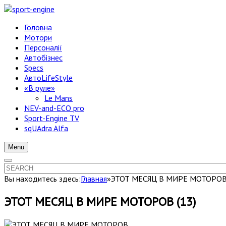
Головна
Мотори
Персоналії
Автобізнес
Specs
АвтоLifeStyle
«В руле»
Le Mans
NEV-and-ECO pro
Sport-Engine TV
sqUAdra Alfa
Menu
Вы находитесь здесь:
Главная
»
ЭТОТ МЕСЯЦ В МИРЕ МОТОРО
ЭТОТ МЕСЯЦ В МИРЕ МОТОРОВ (13)