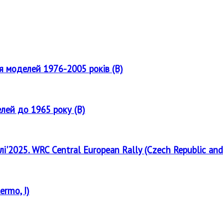
ля моделей 1976-2005 років (B)
елей до 1965 року (B)
лі'2025. WRC Central European Rally (Czech Republic and
ermo, I)