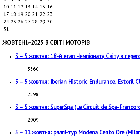
10
11
12
13
14
15
16
17
18
19
20
21
22
23
24
25
26
27
28
29
30
31
ЖОВТЕНЬ-2025 В СВІТІ МОТОРІВ
3 – 5 жовтня: 18-й етап Чемпіонату Світу з перег
3360
3 – 5 жовтня: Iberian Historic Endurance. Estoril Cl
2898
3 – 5 жовтня: SuperSpa (Le Circuit de Spa-Francor
2909
5 – 11 жовтня: раллі-тур Modena Cento Ore (Milan