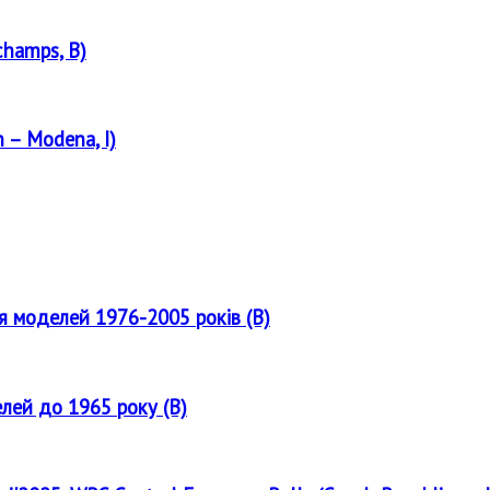
champs, B)
 – Modena, I)
ля моделей 1976-2005 років (B)
елей до 1965 року (B)