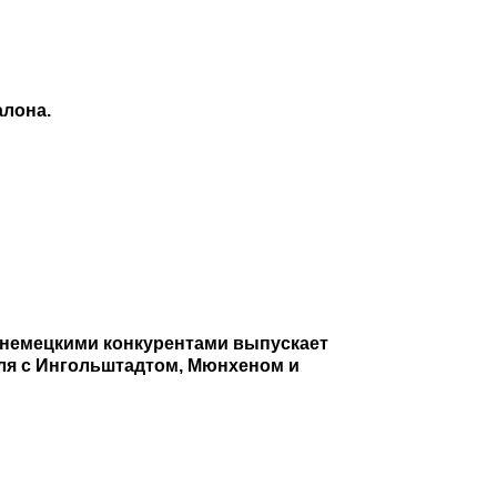
алона.
и немецкими конкурентами выпускает
еля с Ингольштадтом, Мюнхеном и