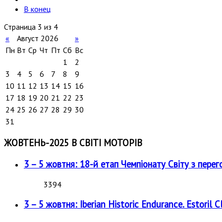
В конец
Страница 3 из 4
«
Август 2026
»
Пн
Вт
Ср
Чт
Пт
Сб
Вс
1
2
3
4
5
6
7
8
9
10
11
12
13
14
15
16
17
18
19
20
21
22
23
24
25
26
27
28
29
30
31
ЖОВТЕНЬ-2025 В СВІТІ МОТОРІВ
3 – 5 жовтня: 18-й етап Чемпіонату Світу з перег
3394
3 – 5 жовтня: Iberian Historic Endurance. Estoril Cl