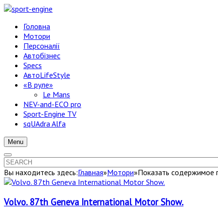
Головна
Мотори
Персоналії
Автобізнес
Specs
АвтоLifeStyle
«В руле»
Le Mans
NEV-and-ECO pro
Sport-Engine TV
sqUAdra Alfa
Menu
Вы находитесь здесь:
Главная
»
Мотори
»
Показать содержимое п
Volvo. 87th Geneva International Motor Show.