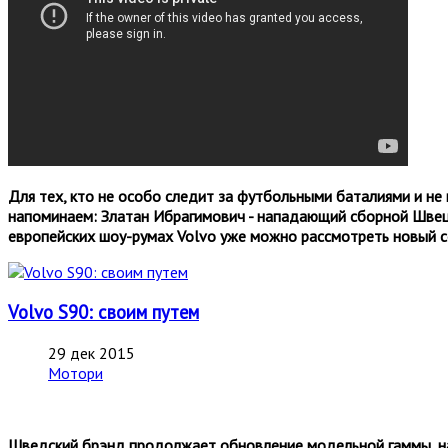
Для тех, кто не особо следит за футбольными баталиями и не
напоминаем: Златан Ибрагимович - нападающий сборной Швеции
европейских шоу-румах Volvo уже можно рассмотреть новый с
Volvo S90: своим путем
29 дек 2015
Мотори
Шведский брэнд продолжает обновление модельной гаммы, на