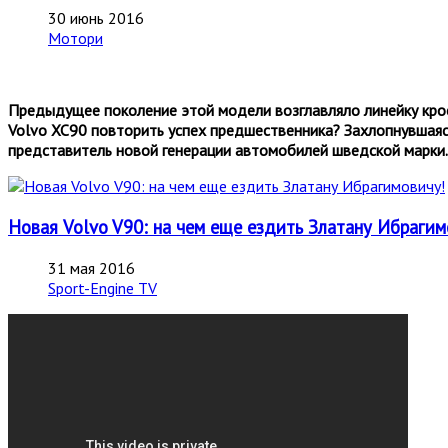
30 июнь 2016
Мотори
Предыдущее поколение этой модели возглавляло линейку кр
Volvo
XC
90 повторить успех предшественника? Захлопнувшаяся
представитель новой генерации
автомобилей
шведской марки.
Новая Volvo V90: на чем еще ездить Златану Ибрагим
31 мая 2016
Sport-Engine TV