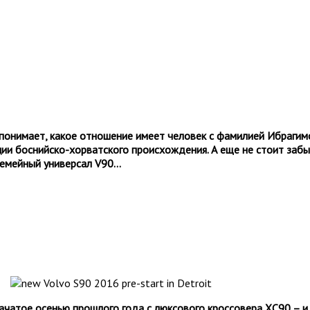
 понимает, какое отношение имеет человек с фамилией Ибрагим
 боснийско-хорватского происхождения. А еще не стоит забыва
емейный универсал V90...
чатое осенью прошлого года с люксового кроссовера ХС90 – 