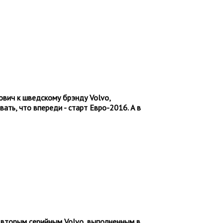
ович к шведскому брэнду Volvo,
ть, что впереди - старт Евро-2016. А в
и вторым серийным
Volvo
, выполненным в